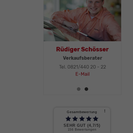
Thomas Mohr
Rüdiger Schösser
eschäftsleitung, KFZ-
Verkaufsberater
Techniker-Meister
Tel. 0821/440 20 - 22
Tel. 0821/440 20 - 32
E-Mail
E-Mail