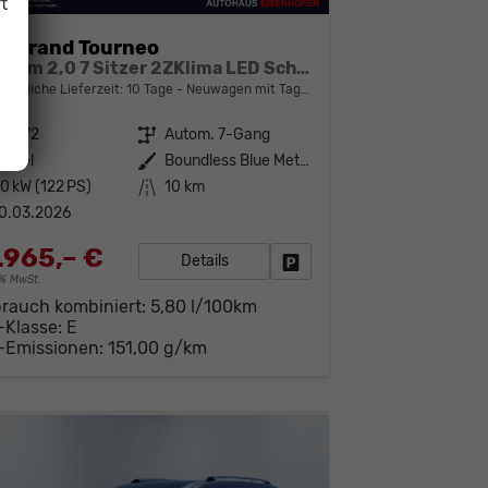
t
d Grand Tourneo
Titanium 2,0 7 Sitzer 2ZKlima LED Scheinwerfer Anhängerkupplung Sitzheizung Einparkhilfe Kamera 17 Zoll Leichtmetall ACC
bindliche Lieferzeit:
10 Tage
Neuwagen mit Tageszulassung
42172
Getriebe
Autom. 7-Gang
iesel
Außenfarbe
Boundless Blue Metallic
0 kW (122 PS)
Kilometerstand
10 km
0.03.2026
.965,– €
Details
Fahrzeug parken
19% MwSt.
brauch kombiniert:
5,80 l/100km
-Klasse:
E
-Emissionen:
151,00 g/km