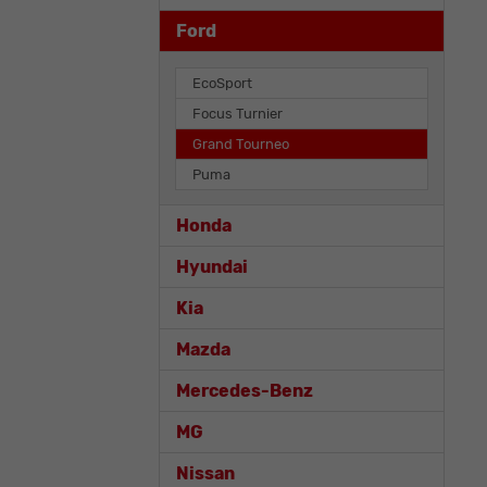
Ford
EcoSport
Focus Turnier
Grand Tourneo
Puma
Honda
Hyundai
Kia
Mazda
Mercedes-Benz
MG
Nissan