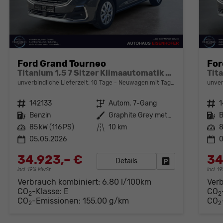
Ford Grand Tourneo
For
Titanium 1,5 7 Sitzer Klimaautomatik Anhängerkupplung Sitzheizung Einparkhilfe Kamera 17 Zoll Leichtmetall ACC
unverbindliche Lieferzeit:
10 Tage
Neuwagen mit Tageszulassung
unver
Fahrzeugnr.
142133
Getriebe
Autom. 7-Gang
Fahrzeugnr.
1
Kraftstoff
Benzin
Außenfarbe
Graphite Grey metallic
Kraftstoff
B
Leistung
85 kW (116 PS)
Kilometerstand
10 km
Leistung
8
05.05.2026
0
34.923,– €
34
Details
Fahrzeug parken
incl. 19% MwSt.
incl. 
Verbrauch kombiniert:
6,80 l/100km
Ver
CO
-Klasse:
E
CO
2
2
CO
-Emissionen:
155,00 g/km
CO
2
2