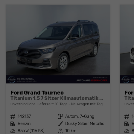
Ford Grand Tourneo
For
Titanium 1,5 7 Sitzer Klimaautomatik Anhängerkupplung Sitzheizung Einparkhilfe Kamera 17 Zoll Leichtmetall ACC
unverbindliche Lieferzeit:
10 Tage
Neuwagen mit Tageszulassung
unver
Fahrzeugnr.
142137
Getriebe
Autom. 7-Gang
Fahrzeugnr.
1
Kraftstoff
Benzin
Außenfarbe
Dusky Silber Metallic
Kraftstoff
B
Leistung
85 kW (116 PS)
Kilometerstand
10 km
Leistung
8