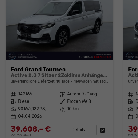
Ford Grand Tourneo
For
Active 2,0 7 Sitzer 2Zoklima Anhängerkupplung Panoramadach AGR Sitze Sitzheizung Einparkhilfe Kamera 17 Zoll Leichtmetall ACC
unverbindliche Lieferzeit:
10 Tage
Neuwagen mit Tageszulassung
unver
Fahrzeugnr.
142166
Getriebe
Autom. 7-Gang
Fahrzeugnr.
1
Kraftstoff
Diesel
Außenfarbe
Frozen Weiß
Kraftstoff
D
Leistung
90 kW (122 PS)
Kilometerstand
10 km
Leistung
9
04.04.2026
39.608,– €
39
Details
Fahrzeug parken
incl. 19% MwSt.
incl. 