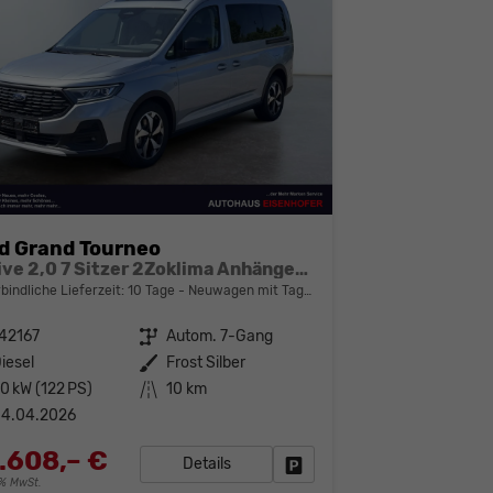
d Grand Tourneo
Active 2,0 7 Sitzer 2Zoklima Anhängerkupplung Panoramadach AGR Sitze Sitzheizung Einparkhilfe Kamera 17 Zoll Leichtmetall ACC
bindliche Lieferzeit:
10 Tage
Neuwagen mit Tageszulassung
42167
Getriebe
Autom. 7-Gang
iesel
Außenfarbe
Frost Silber
0 kW (122 PS)
Kilometerstand
10 km
04.04.2026
.608,– €
Details
Fahrzeug parken
19% MwSt.