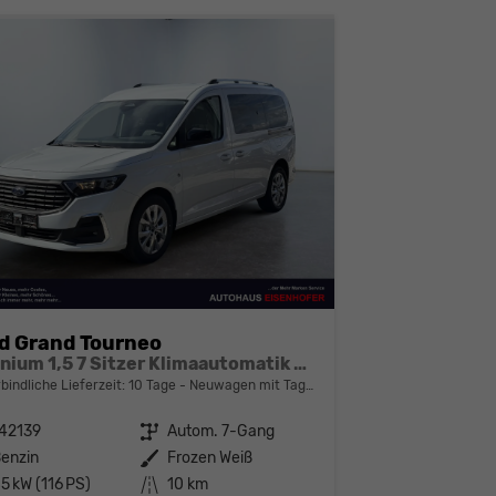
d Grand Tourneo
Titanium 1,5 7 Sitzer Klimaautomatik Anhängerkupplung Sitzheizung Einparkhilfe Kamera 17 Zoll Leichtmetall ACC
bindliche Lieferzeit:
10 Tage
Neuwagen mit Tageszulassung
42139
Getriebe
Autom. 7-Gang
enzin
Außenfarbe
Frozen Weiß
5 kW (116 PS)
Kilometerstand
10 km