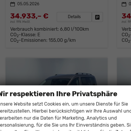
05.05.2026
0
34.933,– €
34
Details
Fahrzeug parken
incl. 19% MwSt.
incl. 
Verbrauch kombiniert:
6,80 l/100km
Ver
CO
-Klasse:
E
CO
2
2
CO
-Emissionen:
155,00 g/km
CO
2
2
Wir respektieren Ihre Privatsphäre
nsere Website setzt Cookies ein, um unsere Dienste für Sie
ereitzustellen. Hierbei berücksichtigen wir Ihre Auswahl un
erarbeiten nur die Daten für Marketing, Analytics und
ersonalisierung, für die Sie uns Ihr Einverständnis geben. S