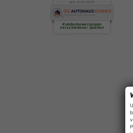
U
b
v
P