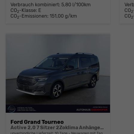
Verbrauch kombiniert:
5,80 l/100km
Ver
CO
-Klasse:
E
CO
2
2
CO
-Emissionen:
151,00 g/km
CO
2
2
Ford Grand Tourneo
Active 2,0 7 Sitzer 2Zoklima Anhängerkupplung Panoramadach AGR Sitze Sitzheizung Einparkhilfe Kamera 17 Zoll Leichtmetall ACC
unverbindliche Lieferzeit:
10 Tage
Neuwagen mit Tageszulassung