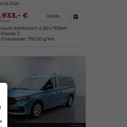
6.05.2026
.933,– €
Details
Fahrzeug parken
19% MwSt.
brauch kombiniert:
6,80 l/100km
-Klasse:
E
-Emissionen:
155,00 g/km
d
ie