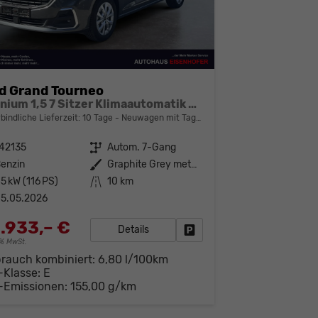
d Grand Tourneo
Titanium 1,5 7 Sitzer Klimaautomatik Anhängerkupplung Sitzheizung Einparkhilfe Kamera 17 Zoll Leichtmetall ACC
bindliche Lieferzeit:
10 Tage
Neuwagen mit Tageszulassung
42135
Getriebe
Autom. 7-Gang
enzin
Außenfarbe
Graphite Grey metallic
5 kW (116 PS)
Kilometerstand
10 km
5.05.2026
.933,– €
Details
Fahrzeug parken
19% MwSt.
brauch kombiniert:
6,80 l/100km
-Klasse:
E
-Emissionen:
155,00 g/km