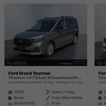
sser
er
- 22
Ford Grand Tourneo
For
Titanium 1,5 7 Sitzer Klimaautomatik Anhängerkupplung Sitzheizung Einparkhilfe Kamera 17 Zoll Leichtmetall ACC
unverbindliche Lieferzeit:
10 Tage
Neuwagen mit Tageszulassung
unver
Fahrzeugnr.
142137
Getriebe
Autom. 7-Gang
Fahrzeugnr.
1
Kraftstoff
Benzin
Außenfarbe
Dusky Silber Metallic
Kraftstoff
B
Leistung
85 kW (116 PS)
Kilometerstand
10 km
Leistung
8