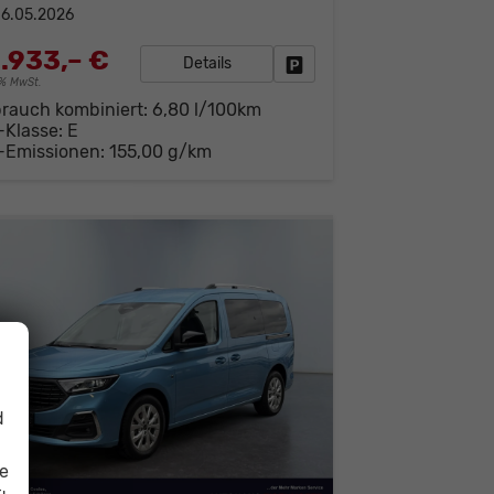
6.05.2026
.933,– €
Details
Fahrzeug parken
19% MwSt.
brauch kombiniert:
6,80 l/100km
-Klasse:
E
-Emissionen:
155,00 g/km
d
ie