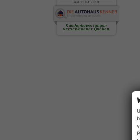
U
b
v
P