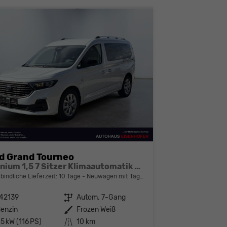
d Grand Tourneo
Titanium 1,5 7 Sitzer Klimaautomatik Anhängerkupplung Sitzheizung Einparkhilfe Kamera 17 Zoll Leichtmetall ACC
bindliche Lieferzeit:
10 Tage
Neuwagen mit Tageszulassung
42139
Getriebe
Autom. 7-Gang
enzin
Außenfarbe
Frozen Weiß
5 kW (116 PS)
Kilometerstand
10 km