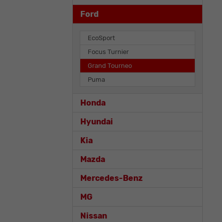
Ford
EcoSport
Focus Turnier
Grand Tourneo
Puma
Honda
Hyundai
Kia
Mazda
Mercedes-Benz
MG
Nissan