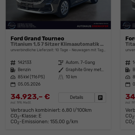
Ford Grand Tourneo
For
Titanium 1,5 7 Sitzer Klimaautomatik Anhängerkupplung Sitzheizung Einparkhilfe Kamera 17 Zoll Leichtmetall ACC
unverbindliche Lieferzeit:
10 Tage
Neuwagen mit Tageszulassung
unver
Fahrzeugnr.
142133
Getriebe
Autom. 7-Gang
Fahrzeugnr.
1
Kraftstoff
Benzin
Außenfarbe
Graphite Grey metallic
Kraftstoff
B
Leistung
85 kW (116 PS)
Kilometerstand
10 km
Leistung
8
05.05.2026
0
34.923,– €
34
Details
Fahrzeug parken
incl. 19% MwSt.
incl. 
Verbrauch kombiniert:
6,80 l/100km
Ver
CO
-Klasse:
E
CO
2
2
CO
-Emissionen:
155,00 g/km
CO
2
2