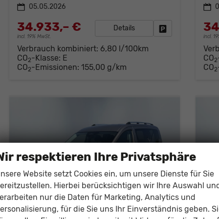
05.05.2026
0
34.933,– €
34
Details
Fahrzeug parken
incl. 19% MwSt.
incl. 
Verbrauch kombiniert:
6,80 l/100km
Ver
CO
-Klasse:
E
CO
2
2
CO
-Emissionen:
155,00 g/km
CO
2
2
Wir respektieren Ihre Privatsphäre
nsere Website setzt Cookies ein, um unsere Dienste für Sie
ereitzustellen. Hierbei berücksichtigen wir Ihre Auswahl un
erarbeiten nur die Daten für Marketing, Analytics und
ersonalisierung, für die Sie uns Ihr Einverständnis geben. S