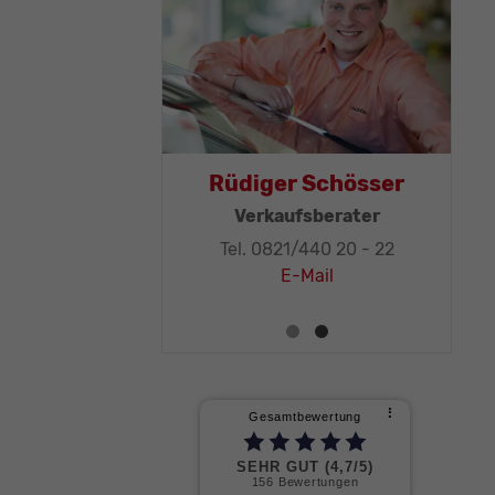
Thomas Mohr
Rüdiger Schö
Geschäftsleitung, KFZ-
Verkaufsberat
Techniker-Meister
Tel. 0821/440 20 
Tel. 0821/440 20 - 32
E-Mail
E-Mail