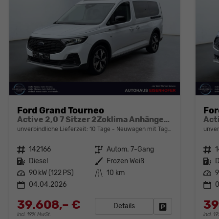
Ford Grand Tourneo
For
Active 2,0 7 Sitzer 2Zoklima Anhängerkupplung Panoramadach AGR Sitze Sitzheizung Einparkhilfe Kamera 17 Zoll Leichtmetall ACC
unverbindliche Lieferzeit:
10 Tage
Neuwagen mit Tageszulassung
unver
Fahrzeugnr.
142166
Getriebe
Autom. 7-Gang
Fahrzeugnr.
1
Kraftstoff
Diesel
Außenfarbe
Frozen Weiß
Kraftstoff
D
Leistung
90 kW (122 PS)
Kilometerstand
10 km
Leistung
9
04.04.2026
39.608,– €
39
Details
Fahrzeug parken
incl. 19% MwSt.
incl. 