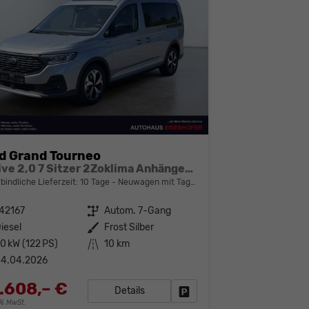
d Grand Tourneo
Active 2,0 7 Sitzer 2Zoklima Anhängerkupplung Panoramadach AGR Sitze Sitzheizung Einparkhilfe Kamera 17 Zoll Leichtmetall ACC
bindliche Lieferzeit:
10 Tage
Neuwagen mit Tageszulassung
42167
Getriebe
Autom. 7-Gang
iesel
Außenfarbe
Frost Silber
0 kW (122 PS)
Kilometerstand
10 km
04.04.2026
.608,– €
Details
Fahrzeug parken
19% MwSt.