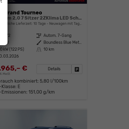
t
d Grand Tourneo
Titanium 2,0 7 Sitzer 2ZKlima LED Scheinwerfer Anhängerkupplung Sitzheizung Einparkhilfe Kamera 17 Zoll Leichtmetall ACC
bindliche Lieferzeit:
10 Tage
Neuwagen mit Tageszulassung
42172
Getriebe
Autom. 7-Gang
iesel
Außenfarbe
Boundless Blue Metallic
0 kW (122 PS)
Kilometerstand
10 km
0.03.2026
.965,– €
Details
Fahrzeug parken
19% MwSt.
brauch kombiniert:
5,80 l/100km
-Klasse:
E
-Emissionen:
151,00 g/km