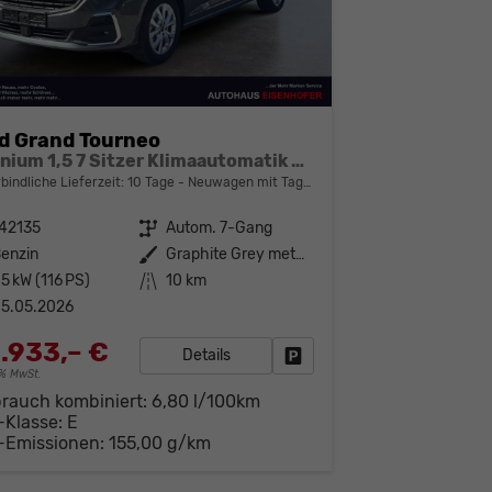
d Grand Tourneo
Titanium 1,5 7 Sitzer Klimaautomatik Anhängerkupplung Sitzheizung Einparkhilfe Kamera 17 Zoll Leichtmetall ACC
bindliche Lieferzeit:
10 Tage
Neuwagen mit Tageszulassung
42135
Getriebe
Autom. 7-Gang
enzin
Außenfarbe
Graphite Grey metallic
5 kW (116 PS)
Kilometerstand
10 km
5.05.2026
.933,– €
Details
Fahrzeug parken
19% MwSt.
brauch kombiniert:
6,80 l/100km
-Klasse:
E
-Emissionen:
155,00 g/km