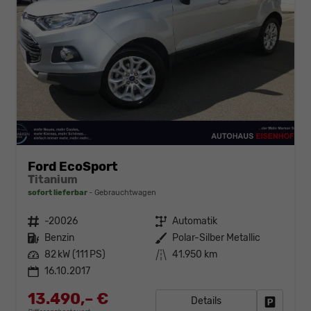
Ford EcoSport
Titanium
sofort lieferbar
Gebrauchtwagen
Fahrzeugnr.
-20026
Getriebe
Automatik
Kraftstoff
Benzin
Außenfarbe
Polar-Silber Metallic
Leistung
82 kW (111 PS)
Kilometerstand
41.950 km
16.10.2017
13.490,– €
Details
Fahrzeug