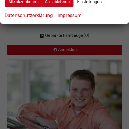
Alle akzeptieren
Alle ablehnen
Einstellungen
Toyota
Datenschutzerklärung
Impressum
Volkswagen
Geparkte Fahrzeuge (
0
)
Anmelden