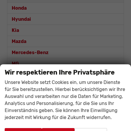
Honda
Hyundai
Kia
Mazda
Mercedes-Benz
MG
Wir respektieren Ihre Privatsphäre
Nissan
Unsere Website setzt Cookies ein, um unsere Dienste
Opel
für Sie bereitzustellen. Hierbei berücksichtigen wir Ihre
Auswahl und verarbeiten nur die Daten für Marketing,
Renault
Analytics und Personalisierung, für die Sie uns Ihr
Seat
Einverständnis geben. Sie können Ihre Einwilligung
jederzeit mit Wirkung für die Zukunft widerrufen.
Skoda
Suzuki