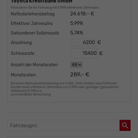
Toyota Kreditbank GmbH
Finanzieren Sie Ihr Fahrzeug mit 5,99% effektivem Jahreszins.
24.618,– €
Nettodarlehensbetrag
5,99%
Effektiver Jahreszins
5,74%
Gebundener Sollzinssatz
€
Anzahlung
€
Schlussrate
Anzahl der Monatsraten
289,– €
Monatsraten
Bei einem Nettodarlehensbetrag von 5.000,- EUR erhalten zwei Drittel der
Kunden einen effektiven Jahreszins von 5,99% oder günstiger (gebundener
Sollzinssatz 5,74% p.a.
unverbindliche Berechnung
Fahrzeugnr.