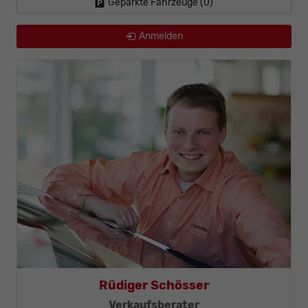
Geparkte Fahrzeuge (
0
)
Anmelden
Rüdiger Schösser
Verkaufsberater