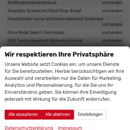
Multifunktionslederlenkrad
vorhanden
Smartkey System mit Start/Stop-Knopf
vorhanden
Fensterheber vorne und hinten elektrisch bedienbar
vorhanden
Drive Mode Select: Fahrmodus
vorhanden
ECM. Innenspiegel mit Abblendautomatik
vorhanden
Zentralverriegelung mit Fernbedienung und Alarm
vorhanden
Wir respektieren Ihre Privatsphäre
Wegfahrsperre elektronisch
vorhanden
Unsere Website setzt Cookies ein, um unsere Dienste
Vorhangairbags
vorhanden
für Sie bereitzustellen. Hierbei berücksichtigen wir Ihre
TSA. Anhänger-Stabilitätskontrolle
vorhanden
Auswahl und verarbeiten nur die Daten für Marketing,
Totwinkelasssistent aktiv
vorhanden
Analytics und Personalisierung, für die Sie uns Ihr
VSM. Fahrzeugstabilitäts- management
vorhanden
Einverständnis geben. Sie können Ihre Einwilligung
TPMS. Reifendruckkontrollsystem
vorhanden
jederzeit mit Wirkung für die Zukunft widerrufen.
Servolenkung elektrisch
vorhanden
RCCA. Querverkehrssteuerung aktiv
vorhanden
Alle akzeptieren
Alle ablehnen
Einstellungen
Parksensoren vorne und hinten
vorhanden
Datenschutzerklärung
Impressum