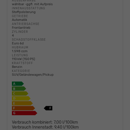
AUSSENFARBE
wählbar -ggfl. mit Aufpreis
INNENAUSSTATTUNG
Stoffpolsterung
GETRIEBE
Automatik
ANTRIEBSACHSE
Frontantrieb
ZYLINDER
4
SCHADSTOFFKLASSE
Euro 6d
HUBRAUM
1.598 ccm
LEISTUNG
110 kW (150 PS)
KRAFTSTOFF
Benzin
KATEGORIE
SUV/Geländewagen/Pickup
Verbrauch kombiniert:
7,00 l/100km
Verbrauch Innenstadt:
9,40 l/100km