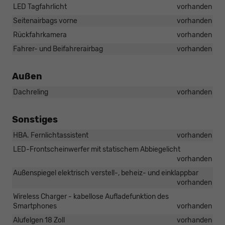
LED Tagfahrlicht
vorhanden
Seitenairbags vorne
vorhanden
Rückfahrkamera
vorhanden
Fahrer- und Beifahrerairbag
vorhanden
Außen
Dachreling
vorhanden
Sonstiges
HBA. Fernlichtassistent
vorhanden
LED-Frontscheinwerfer mit statischem Abbiegelicht
vorhanden
Außenspiegel elektrisch verstell-, beheiz- und einklappbar
vorhanden
Wireless Charger - kabellose Aufladefunktion des
Smartphones
vorhanden
Alufelgen 18 Zoll
vorhanden