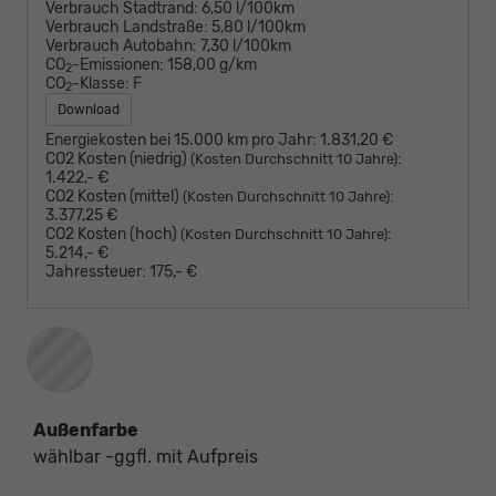
Verbrauch Stadtrand:
6,50 l/100km
Verbrauch Landstraße:
5,80 l/100km
Verbrauch Autobahn:
7,30 l/100km
CO
-Emissionen:
158,00 g/km
2
CO
-Klasse:
F
2
Download
Energiekosten bei 15.000 km pro Jahr:
1.831,20 €
CO2 Kosten (niedrig)
:
(Kosten Durchschnitt 10 Jahre)
1.422,- €
CO2 Kosten (mittel)
:
(Kosten Durchschnitt 10 Jahre)
3.377,25 €
CO2 Kosten (hoch)
:
(Kosten Durchschnitt 10 Jahre)
5.214,- €
Jahressteuer:
175,- €
Außenfarbe
wählbar -ggfl. mit Aufpreis