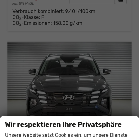
incl. 19% MwSt.
Verbrauch kombiniert:
9,40 l/100km
CO
-Klasse:
F
2
CO
-Emissionen:
158,00 g/km
2
Wir respektieren Ihre Privatsphäre
Unsere Website setzt Cookies ein, um unsere Dienste