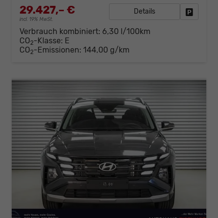
29.427,– €
Details
Fahrzeug
incl. 19% MwSt.
Verbrauch kombiniert:
6,30 l/100km
CO
-Klasse:
E
2
CO
-Emissionen:
144,00 g/km
2