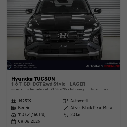
Hyundai TUCSON
1,6 T-GDi DCT 2wd Style - LAGER
unverbindliche Lieferzeit:
30.08.2026
Fahrzeug mit Tageszulassung
Fahrzeugnr.
142599
Getriebe
Automatik
Kraftstoff
Benzin
Außenfarbe
Abyss Black Pearl Metallic ()
Leistung
110 kW (150 PS)
Kilometerstand
20 km
08.08.2026