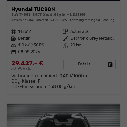
Hyundai TUCSON
1,6 T-GDi DCT 2wd Style - LAGER
unverbindliche Lieferzeit:
30.08.2026
Fahrzeug mit Tageszulassung
Fahrzeugnr.
142612
Getriebe
Automatik
Kraftstoff
Benzin
Außenfarbe
Electronic Grey Metallic ()
Leistung
110 kW (150 PS)
Kilometerstand
20 km
08.08.2026
29.427,– €
Details
Fahrzeug
incl. 19% MwSt.
Verbrauch kombiniert:
9,40 l/100km
CO
-Klasse:
F
2
CO
-Emissionen:
158,00 g/km
2