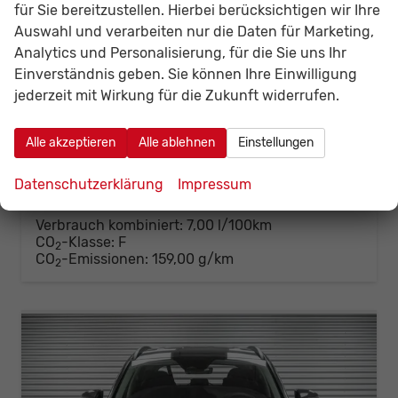
für Sie bereitzustellen. Hierbei berücksichtigen wir Ihre
Hyundai TUCSON
Auswahl und verarbeiten nur die Daten für Marketing,
1,6 T-GDi DCT 2WD Style - LAGER
Analytics und Personalisierung, für die Sie uns Ihr
unverbindliche Lieferzeit:
10 Tage
Fahrzeug mit Tageszulassung
Einverständnis geben. Sie können Ihre Einwilligung
Fahrzeugnr.
142349
Getriebe
Automatik
jederzeit mit Wirkung für die Zukunft widerrufen.
Kraftstoff
Benzin
Außenfarbe
Ecotronic Grey Metallic ()
Leistung
110 kW (150 PS)
Kilometerstand
20 km
Alle akzeptieren
Alle ablehnen
Einstellungen
01.06.2026
30.699,– €
Datenschutzerklärung
Impressum
Details
Fahrzeug
incl. 19% MwSt.
Verbrauch kombiniert:
7,00 l/100km
CO
-Klasse:
F
2
CO
-Emissionen:
159,00 g/km
2