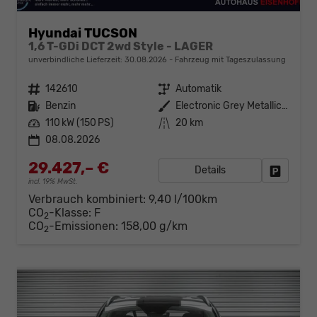
Hyundai TUCSON
1,6 T-GDi DCT 2wd Style - LAGER
unverbindliche Lieferzeit:
30.08.2026
Fahrzeug mit Tageszulassung
Fahrzeugnr.
142610
Getriebe
Automatik
Kraftstoff
Benzin
Außenfarbe
Electronic Grey Metallic ()
Leistung
110 kW (150 PS)
Kilometerstand
20 km
08.08.2026
29.427,– €
Details
Fahrzeug
incl. 19% MwSt.
Verbrauch kombiniert:
9,40 l/100km
CO
-Klasse:
F
2
CO
-Emissionen:
158,00 g/km
2