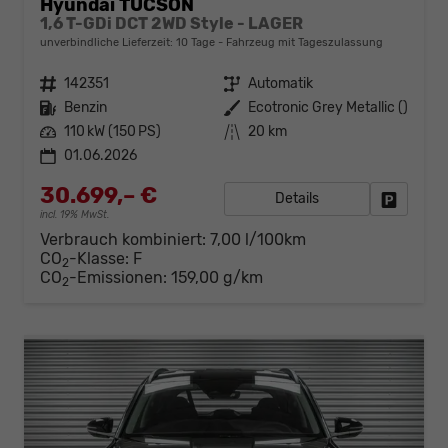
Hyundai TUCSON
1,6 T-GDi DCT 2WD Style - LAGER
unverbindliche Lieferzeit:
10 Tage
Fahrzeug mit Tageszulassung
Fahrzeugnr.
142351
Getriebe
Automatik
Kraftstoff
Benzin
Außenfarbe
Ecotronic Grey Metallic ()
Leistung
110 kW (150 PS)
Kilometerstand
20 km
01.06.2026
30.699,– €
Details
Fahrzeug
incl. 19% MwSt.
Verbrauch kombiniert:
7,00 l/100km
CO
-Klasse:
F
2
CO
-Emissionen:
159,00 g/km
2