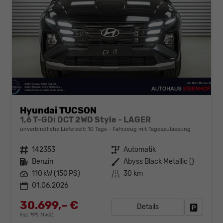
Hyundai TUCSON
1,6 T-GDi DCT 2WD Style - LAGER
unverbindliche Lieferzeit:
10 Tage
Fahrzeug mit Tageszulassung
Fahrzeugnr.
142353
Getriebe
Automatik
Kraftstoff
Benzin
Außenfarbe
Abyss Black Metallic ()
Leistung
110 kW (150 PS)
Kilometerstand
30 km
01.06.2026
30.699,– €
Details
Fahrzeug
incl. 19% MwSt.