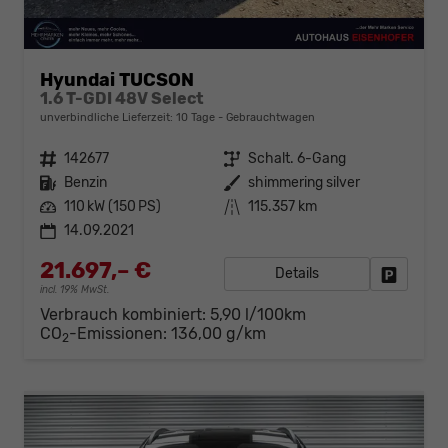
Hyundai TUCSON
1.6 T-GDI 48V Select
unverbindliche Lieferzeit:
10 Tage
Gebrauchtwagen
Fahrzeugnr.
142677
Getriebe
Schalt. 6-Gang
Kraftstoff
Benzin
Außenfarbe
shimmering silver
Leistung
110 kW (150 PS)
Kilometerstand
115.357 km
14.09.2021
21.697,– €
Details
Fahrzeug
incl. 19% MwSt.
Verbrauch kombiniert:
5,90 l/100km
CO
-Emissionen:
136,00 g/km
2