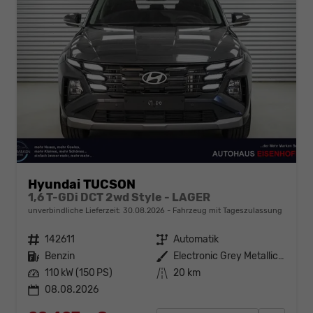
Hyundai TUCSON
1,6 T-GDi DCT 2wd Style - LAGER
unverbindliche Lieferzeit:
30.08.2026
Fahrzeug mit Tageszulassung
Fahrzeugnr.
142611
Getriebe
Automatik
Kraftstoff
Benzin
Außenfarbe
Electronic Grey Metallic ()
Leistung
110 kW (150 PS)
Kilometerstand
20 km
08.08.2026