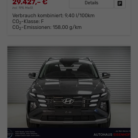
29.427,– €
Details
Fahrzeug
incl. 19% MwSt.
Verbrauch kombiniert:
9,40 l/100km
CO
-Klasse:
F
2
CO
-Emissionen:
158,00 g/km
2