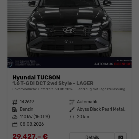
Hyundai TUCSON
1,6 T-GDi DCT 2wd Style - LAGER
unverbindliche Lieferzeit:
30.08.2026
Fahrzeug mit Tageszulassung
Fahrzeugnr.
142619
Getriebe
Automatik
Kraftstoff
Benzin
Außenfarbe
Abyss Black Pearl Metallic ()
Leistung
110 kW (150 PS)
Kilometerstand
20 km
08.08.2026
29.427,– €
Details
Fahrzeug