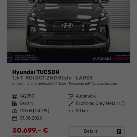
Hyundai TUCSON
1,6 T-GDi DCT 2WD Style - LAGER
unverbindliche Lieferzeit:
10 Tage
Fahrzeug mit Tageszulassung
Fahrzeugnr.
142350
Getriebe
Automatik
Kraftstoff
Benzin
Außenfarbe
Ecotronic Grey Metallic ()
Leistung
110 kW (150 PS)
Kilometerstand
20 km
01.06.2026
30.699,– €
Details
Fahrzeug
incl. 19% MwSt.