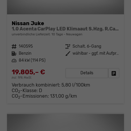
Nissan Juke
1.0 Acenta CarPlay LED Klimaaut S.Hzg. R.Cam MJ25
unverbindliche Lieferzeit:
10 Tage
Neuwagen
Fahrzeugnr.
140595
Getriebe
Schalt. 6-Gang
Kraftstoff
Benzin
Außenfarbe
wählbar - ggf. mit Aufpreis
Leistung
84 kW (114 PS)
19.805,– €
Details
Fahrzeug
incl. 19% MwSt.
Verbrauch kombiniert:
5,80 l/100km
CO
-Klasse:
D
2
CO
-Emissionen:
131,00 g/km
2