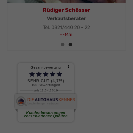
Thomas Mohr
Rüdige
itung, KFZ-Techniker-Meister
Verka
el. 0821/440 20 - 32
Tel. 082
E-Mail