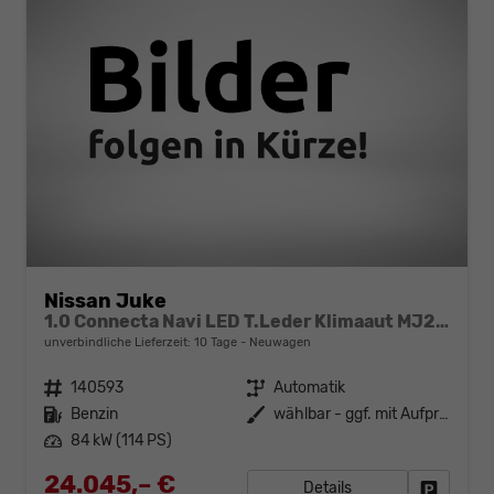
Nissan Juke
1.0 Connecta Navi LED T.Leder Klimaaut MJ25 AT7
unverbindliche Lieferzeit:
10 Tage
Neuwagen
Fahrzeugnr.
140593
Getriebe
Automatik
Kraftstoff
Benzin
Außenfarbe
wählbar - ggf. mit Aufpreis
Leistung
84 kW (114 PS)
24.045,– €
Details
Fahrzeug