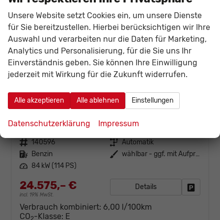
Unsere Website setzt Cookies ein, um unsere Dienste
für Sie bereitzustellen. Hierbei berücksichtigen wir Ihre
Auswahl und verarbeiten nur die Daten für Marketing,
Analytics und Personalisierung, für die Sie uns Ihr
Einverständnis geben. Sie können Ihre Einwilligung
jederzeit mit Wirkung für die Zukunft widerrufen.
Alle akzeptieren
Alle ablehnen
Einstellungen
Nissan Juke
1.0 Connecta Navi LED T.Leder Klimaaut MJ25 AT7
unverbindliche Lieferzeit:
8 Wochen
Neuwagen
Datenschutzerklärung
Impressum
Fahrzeugnr.
140596
Getriebe
Automatik
Kraftstoff
Benzin
Außenfarbe
wählbar - ggf. mit Aufpreis
Leistung
84 kW (114 PS)
24.575,– €
Details
Fahrzeug
incl. 19% MwSt.
Verbrauch kombiniert:
6,00 l/100km
CO
-Klasse:
E
2