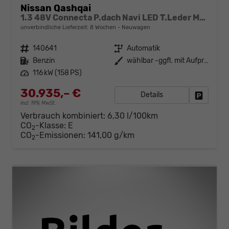
Nissan Qashqai
1.3 48V Connecta P.dach Navi LED T.Leder MJ25 AT
unverbindliche Lieferzeit:
8 Wochen
Neuwagen
Fahrzeugnr.
140641
Getriebe
Automatik
Kraftstoff
Benzin
Außenfarbe
wählbar -ggfl. mit Aufpreis-
Leistung
116 kW (158 PS)
30.935,– €
Details
Fahrzeug
incl. 19% MwSt.
Verbrauch kombiniert:
6,30 l/100km
CO
-Klasse:
E
2
CO
-Emissionen:
141,00 g/km
2