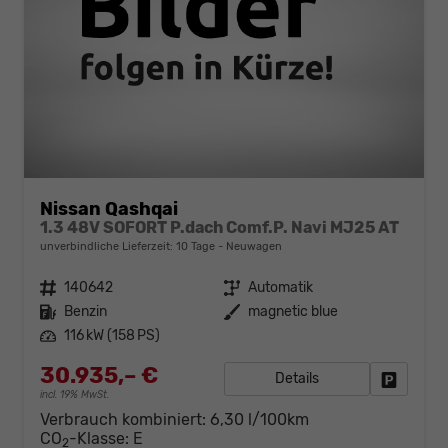
Nissan Qashqai
1.3 48V SOFORT P.dach Comf.P. Navi MJ25 AT
unverbindliche Lieferzeit:
10 Tage
Neuwagen
Fahrzeugnr.
140642
Getriebe
Automatik
Kraftstoff
Benzin
Außenfarbe
magnetic blue
Leistung
116 kW (158 PS)
30.935,– €
Details
Fahrzeug
incl. 19% MwSt.
Verbrauch kombiniert:
6,30 l/100km
CO
-Klasse:
E
2