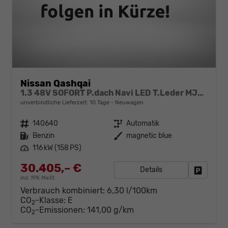
Nissan Qashqai
1.3 48V SOFORT P.dach Navi LED T.Leder MJ25 AT
unverbindliche Lieferzeit:
10 Tage
Neuwagen
Fahrzeugnr.
140640
Getriebe
Automatik
Kraftstoff
Benzin
Außenfarbe
magnetic blue
Leistung
116 kW (158 PS)
30.405,– €
Details
Fahrzeug
incl. 19% MwSt.
Verbrauch kombiniert:
6,30 l/100km
CO
-Klasse:
E
2
CO
-Emissionen:
141,00 g/km
2