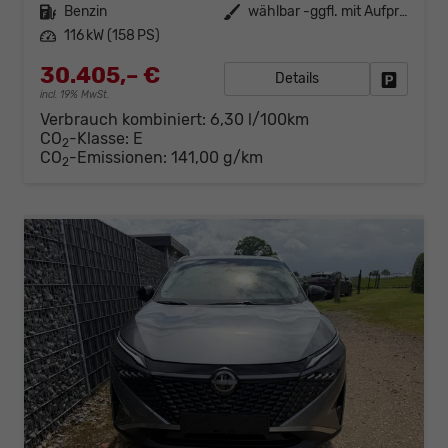
Kraftstoff
Benzin
Außenfarbe
wählbar -ggfl. mit Aufpreis-
Leistung
116 kW (158 PS)
30.405,– €
Details
Fahrzeug
incl. 19% MwSt.
Verbrauch kombiniert:
6,30 l/100km
CO
-Klasse:
E
2
CO
-Emissionen:
141,00 g/km
2