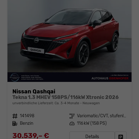
Nissan Qashqai
Tekna 1.3 MHEV 158PS/116kW Xtronic 2026
unverbindliche Lieferzeit: Ca. 3-4 Monate
Neuwagen
Fahrzeugnr.
141498
Getriebe
Variomatic/CVT, stufenlos
Kraftstoff
Benzin
Leistung
116 kW (158 PS)
30.539,– €
Details
Fahrzeug