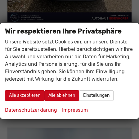
Wir respektieren Ihre Privatsphäre
Nissan Qashqai
1.3 48V AT Connecta Navi LED T.Leder
Unsere Website setzt Cookies ein, um unsere Dienste
unverbindliche Lieferzeit:
10 Tage
Neuwagen
für Sie bereitzustellen. Hierbei berücksichtigen wir Ihre
Fahrzeugnr.
140644
Getriebe
Automatik
Auswahl und verarbeiten nur die Daten für Marketing,
Kraftstoff
Benzin
Außenfarbe
wählbar -ggfl. mit Aufpreis-
Analytics und Personalisierung, für die Sie uns Ihr
Leistung
116 kW (158 PS)
Einverständnis geben. Sie können Ihre Einwilligung
jederzeit mit Wirkung für die Zukunft widerrufen.
30.405,– €
Details
Fahrzeug
incl. 19% MwSt.
Alle akzeptieren
Alle ablehnen
Einstellungen
Verbrauch kombiniert:
6,30 l/100km
CO
-Klasse:
E
2
CO
-Emissionen:
141,00 g/km
Datenschutzerklärung
Impressum
2