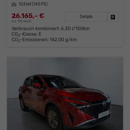
Leistung
103 kW (140 PS)
26.165,– €
Details
Fahrzeug
incl. 19% MwSt.
Verbrauch kombiniert:
6,30 l/100km
CO
-Klasse:
E
2
CO
-Emissionen:
142,00 g/km
2