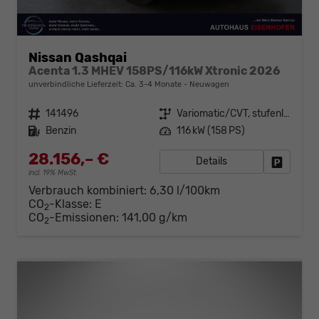
Nissan Qashqai
Acenta 1.3 MHEV 158PS/116kW Xtronic 2026
unverbindliche Lieferzeit: Ca. 3-4 Monate
Neuwagen
Fahrzeugnr.
141496
Getriebe
Variomatic/CVT, stufenlos
Kraftstoff
Benzin
Leistung
116 kW (158 PS)
28.156,– €
Details
Fahrzeug
incl. 19% MwSt.
Verbrauch kombiniert:
6,30 l/100km
CO
-Klasse:
E
2
CO
-Emissionen:
141,00 g/km
2