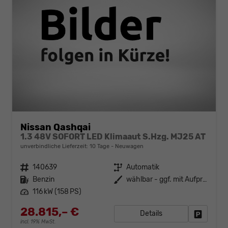
Nissan Qashqai
1.3 48V SOFORT LED Klimaaut S.Hzg. MJ25 AT
unverbindliche Lieferzeit:
10 Tage
Neuwagen
Fahrzeugnr.
140639
Getriebe
Automatik
Kraftstoff
Benzin
Außenfarbe
wählbar - ggf. mit Aufpreis
Leistung
116 kW (158 PS)
28.815,– €
Details
Fahrzeug
incl. 19% MwSt.