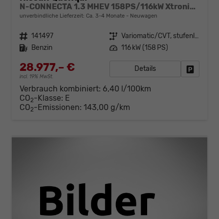
N-CONNECTA 1.3 MHEV 158PS/116kW Xtronic 2026
unverbindliche Lieferzeit: Ca. 3-4 Monate
Neuwagen
Fahrzeugnr.
141497
Getriebe
Variomatic/CVT, stufenlos
Kraftstoff
Benzin
Leistung
116 kW (158 PS)
28.977,– €
Details
Fahrzeug
incl. 19% MwSt.
Verbrauch kombiniert:
6,40 l/100km
CO
-Klasse:
E
2
CO
-Emissionen:
143,00 g/km
2