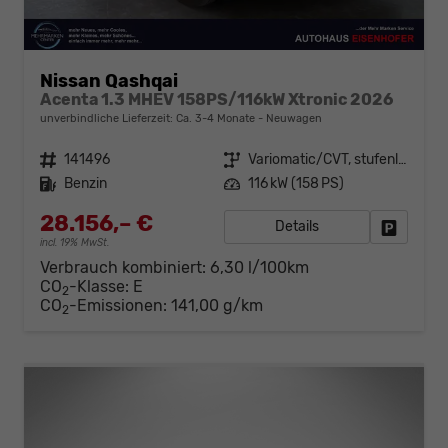
Nissan Qashqai
Acenta 1.3 MHEV 158PS/116kW Xtronic 2026
unverbindliche Lieferzeit: Ca. 3-4 Monate
Neuwagen
Fahrzeugnr.
141496
Getriebe
Variomatic/CVT, stufenlos
Kraftstoff
Benzin
Leistung
116 kW (158 PS)
28.156,– €
Details
Fahrzeug
incl. 19% MwSt.
Verbrauch kombiniert:
6,30 l/100km
CO
-Klasse:
E
2
CO
-Emissionen:
141,00 g/km
2