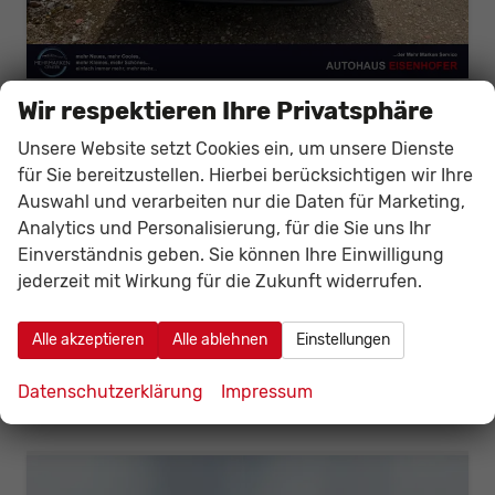
Wir respektieren Ihre Privatsphäre
Nissan Qashqai
1.3 48V AT Connecta Navi LED T.Leder
Unsere Website setzt Cookies ein, um unsere Dienste
unverbindliche Lieferzeit:
10 Tage
Neuwagen
für Sie bereitzustellen. Hierbei berücksichtigen wir Ihre
Fahrzeugnr.
140644
Getriebe
Automatik
Auswahl und verarbeiten nur die Daten für Marketing,
Kraftstoff
Benzin
Außenfarbe
wählbar -ggfl. mit Aufpreis-
Analytics und Personalisierung, für die Sie uns Ihr
Leistung
116 kW (158 PS)
Einverständnis geben. Sie können Ihre Einwilligung
jederzeit mit Wirkung für die Zukunft widerrufen.
30.405,– €
Details
Fahrzeug
incl. 19% MwSt.
Alle akzeptieren
Alle ablehnen
Einstellungen
Verbrauch kombiniert:
6,30 l/100km
CO
-Klasse:
E
2
CO
-Emissionen:
141,00 g/km
Datenschutzerklärung
Impressum
2