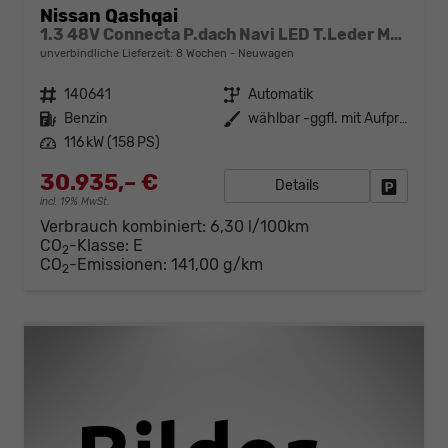
Nissan Qashqai
1.3 48V Connecta P.dach Navi LED T.Leder MJ25 AT
unverbindliche Lieferzeit:
8 Wochen
Neuwagen
Fahrzeugnr.
140641
Getriebe
Automatik
Kraftstoff
Benzin
Außenfarbe
wählbar -ggfl. mit Aufpreis-
Leistung
116 kW (158 PS)
30.935,– €
Details
Fahrzeug
incl. 19% MwSt.
Verbrauch kombiniert:
6,30 l/100km
CO
-Klasse:
E
2
CO
-Emissionen:
141,00 g/km
2