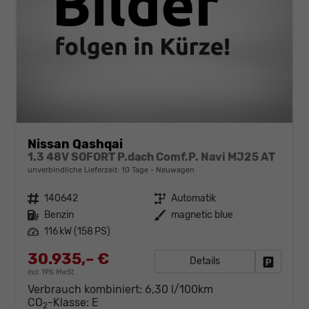
Nissan Qashqai
1.3 48V SOFORT P.dach Comf.P. Navi MJ25 AT
unverbindliche Lieferzeit:
10 Tage
Neuwagen
Fahrzeugnr.
140642
Getriebe
Automatik
Kraftstoff
Benzin
Außenfarbe
magnetic blue
Leistung
116 kW (158 PS)
30.935,– €
Details
Fahrzeug
incl. 19% MwSt.
Verbrauch kombiniert:
6,30 l/100km
CO
-Klasse:
E
2