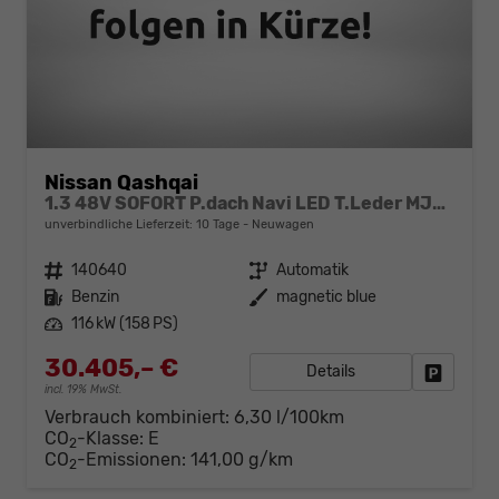
Nissan Qashqai
1.3 48V SOFORT P.dach Navi LED T.Leder MJ25 AT
unverbindliche Lieferzeit:
10 Tage
Neuwagen
Fahrzeugnr.
140640
Getriebe
Automatik
Kraftstoff
Benzin
Außenfarbe
magnetic blue
Leistung
116 kW (158 PS)
30.405,– €
Details
Fahrzeug
incl. 19% MwSt.
Verbrauch kombiniert:
6,30 l/100km
CO
-Klasse:
E
2
CO
-Emissionen:
141,00 g/km
2