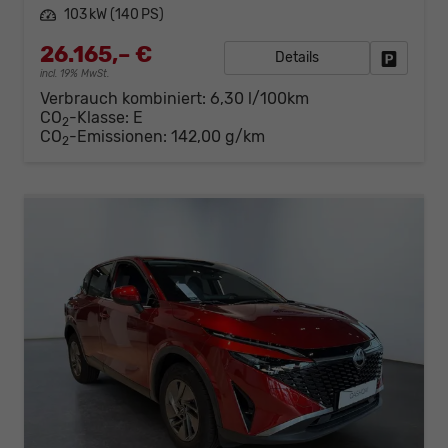
Leistung
103 kW (140 PS)
26.165,– €
Details
Fahrzeug
incl. 19% MwSt.
Verbrauch kombiniert:
6,30 l/100km
CO
-Klasse:
E
2
CO
-Emissionen:
142,00 g/km
2