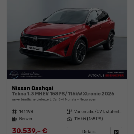
Nissan Qashqai
Tekna 1.3 MHEV 158PS/116kW Xtronic 2026
unverbindliche Lieferzeit: Ca. 3-4 Monate
Neuwagen
Fahrzeugnr.
141498
Getriebe
Variomatic/CVT, stufenlos
Kraftstoff
Benzin
Leistung
116 kW (158 PS)
30.539,– €
Details
Fahrzeug