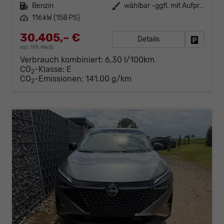
Kraftstoff
Benzin
Außenfarbe
wählbar -ggfl. mit Aufpreis-
Leistung
116 kW (158 PS)
30.405,– €
Details
Fahrzeug
incl. 19% MwSt.
Verbrauch kombiniert:
6,30 l/100km
CO
-Klasse:
E
2
CO
-Emissionen:
141,00 g/km
2