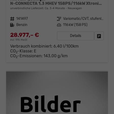
N-CONNECTA 1.3 MHEV 158PS/116kW Xtronic 2026
unverbindliche Lieferzeit: Ca. 3-4 Monate
Neuwagen
Fahrzeugnr.
141497
Getriebe
Variomatic/CVT, stufenlos
Kraftstoff
Benzin
Leistung
116 kW (158 PS)
28.977,– €
Details
Fahrzeug
incl. 19% MwSt.
Verbrauch kombiniert:
6,40 l/100km
CO
-Klasse:
E
2
CO
-Emissionen:
143,00 g/km
2