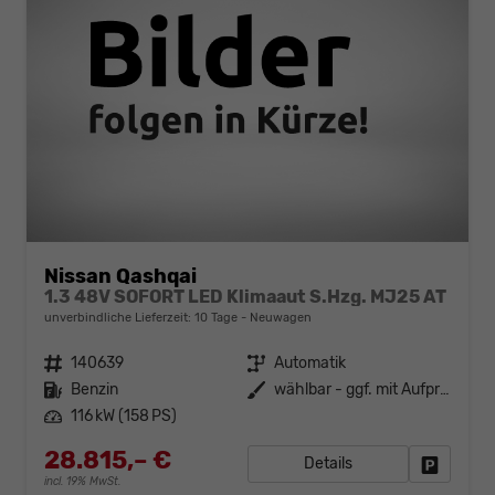
Nissan Qashqai
1.3 48V SOFORT LED Klimaaut S.Hzg. MJ25 AT
unverbindliche Lieferzeit:
10 Tage
Neuwagen
Fahrzeugnr.
140639
Getriebe
Automatik
Kraftstoff
Benzin
Außenfarbe
wählbar - ggf. mit Aufpreis
Leistung
116 kW (158 PS)
28.815,– €
Details
Fahrzeug
incl. 19% MwSt.