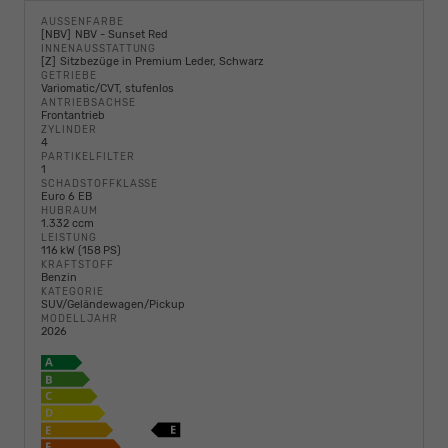
AUSSENFARBE
NBV
NBV - Sunset Red
INNENAUSSTATTUNG
Z
Sitzbezüge in Premium Leder, Schwarz
GETRIEBE
Variomatic/CVT, stufenlos
ANTRIEBSACHSE
Frontantrieb
ZYLINDER
4
PARTIKELFILTER
1
SCHADSTOFFKLASSE
Euro 6 EB
HUBRAUM
1.332 ccm
LEISTUNG
116 kW (158 PS)
KRAFTSTOFF
Benzin
KATEGORIE
SUV/Geländewagen/Pickup
MODELLJAHR
2026