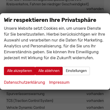
Kreisverkehre, Fahren bei niedriger Geschwindigkeit)
vorhanden
ProPILOT: Geschwindigkeitsanpassung basierend auf
Wir respektieren Ihre Privatsphäre
Verkehrsschilderkennung
vorhanden
ProPILOT: Hands-off Notstopp
vorhanden
Unsere Website setzt Cookies ein, um unsere Dienste
für Sie bereitzustellen. Hierbei berücksichtigen wir Ihre
ProPILOT: Intelligenter Spurhalteassistent (LKA)
vorhanden
Auswahl und verarbeiten nur die Daten für Marketing,
ProPILOT: Traffic Jam Pilot
vorhanden
Analytics und Personalisierung, für die Sie uns Ihr
Rear Cross Traffic Alert
vorhanden
Einverständnis geben. Sie können Ihre Einwilligung
Regensensor
vorhanden
jederzeit mit Wirkung für die Zukunft widerrufen.
Reifendrucküberwachung mit Druckanzeige (TPMS)
vorhanden
Alle akzeptieren
Alle ablehnen
Einstellungen
Reifenreparaturset
vorhanden
Rückfahrkamera
vorhanden
Datenschutzerklärung
Impressum
Spurhalteassistent
vorhanden
Spurverlassenswarnung
vorhanden
TCS (Traction Control System)
vorhanden
Vehicle Dynamic Control
vorhanden