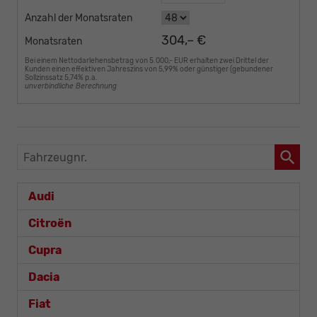
Anzahl der Monatsraten
304,– €
Monatsraten
Bei einem Nettodarlehensbetrag von 5.000,- EUR erhalten zwei Drittel der
Kunden einen effektiven Jahreszins von 5,99% oder günstiger (gebundener
Sollzinssatz 5,74% p.a.
unverbindliche Berechnung
Fahrzeugnr.
Audi
Citroën
Cupra
Dacia
Fiat