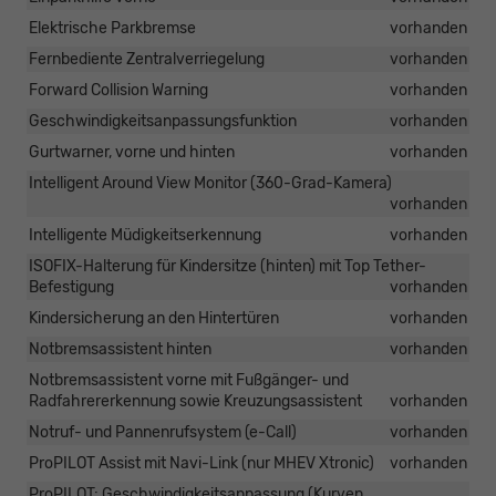
Elektrische Parkbremse
vorhanden
Fernbediente Zentralverriegelung
vorhanden
Forward Collision Warning
vorhanden
Geschwindigkeitsanpassungsfunktion
vorhanden
Gurtwarner, vorne und hinten
vorhanden
Intelligent Around View Monitor (360-Grad-Kamera)
vorhanden
Intelligente Müdigkeitserkennung
vorhanden
ISOFIX-Halterung für Kindersitze (hinten) mit Top Tether-
Befestigung
vorhanden
Kindersicherung an den Hintertüren
vorhanden
Notbremsassistent hinten
vorhanden
Notbremsassistent vorne mit Fußgänger- und
Radfahrererkennung sowie Kreuzungsassistent
vorhanden
Notruf- und Pannenrufsystem (e-Call)
vorhanden
ProPILOT Assist mit Navi-Link (nur MHEV Xtronic)
vorhanden
ProPILOT: Geschwindigkeitsanpassung (Kurven,