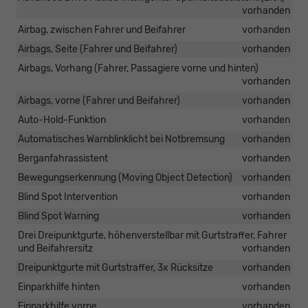
vorhanden
Airbag, zwischen Fahrer und Beifahrer
vorhanden
Airbags, Seite (Fahrer und Beifahrer)
vorhanden
Airbags, Vorhang (Fahrer, Passagiere vorne und hinten)
vorhanden
Airbags, vorne (Fahrer und Beifahrer)
vorhanden
Auto-Hold-Funktion
vorhanden
Automatisches Warnblinklicht bei Notbremsung
vorhanden
Berganfahrassistent
vorhanden
Bewegungserkennung (Moving Object Detection)
vorhanden
Blind Spot Intervention
vorhanden
Blind Spot Warning
vorhanden
Drei Dreipunktgurte, höhenverstellbar mit Gurtstraffer, Fahrer
und Beifahrersitz
vorhanden
Dreipunktgurte mit Gurtstraffer, 3x Rücksitze
vorhanden
Einparkhilfe hinten
vorhanden
Einparkhilfe vorne
vorhanden