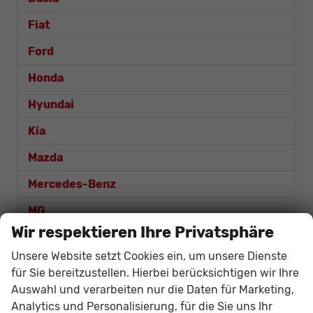
Fiat
Ford
Honda
Hyundai
Kia
Mazda
Mercedes-Benz
MG
Wir respektieren Ihre Privatsphäre
Nissan
Unsere Website setzt Cookies ein, um unsere Dienste
Opel
für Sie bereitzustellen. Hierbei berücksichtigen wir Ihre
Auswahl und verarbeiten nur die Daten für Marketing,
Renault
Analytics und Personalisierung, für die Sie uns Ihr