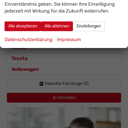
Einverständnis geben. Sie können Ihre Einwilligung
Captur
jederzeit mit Wirkung für die Zukunft widerrufen.
Kangoo
Seat
Alle akzeptieren
Alle ablehnen
Einstellungen
Skoda
Datenschutzerklärung
Impressum
Suzuki
Toyota
Volkswagen
Geparkte Fahrzeuge (
0
)
Anmelden