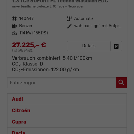
1.3 TCe SOFORT FL Techno Glasdach EDC
unverbindliche Lieferzeit:
10 Tage
Neuwagen
Fahrzeugnr.
140647
Getriebe
Automatik
Kraftstoff
Benzin
Außenfarbe
wählbar - ggf. mit Aufpreis
Leistung
114 kW (155 PS)
27.225,– €
Details
Fahrzeug
incl. 19% MwSt.
Verbrauch kombiniert:
5,40 l/100km
CO
-Klasse:
D
2
CO
-Emissionen:
122,00 g/km
2
Fahrzeugnr.
Audi
Citroën
Cupra
Dacia