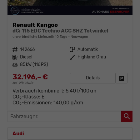
Renault Kangoo
dCi 115 EDC Techno ACC SHZ Totwinkel
unverbindliche Lieferzeit:
10 Tage
Neuwagen
Fahrzeugnr.
142666
Getriebe
Automatik
Kraftstoff
Diesel
Außenfarbe
Highland Grau
Leistung
85 kW (116 PS)
32.196,– €
Details
Fahrzeug
incl. 19% MwSt.
Verbrauch kombiniert:
5,40 l/100km
CO
-Klasse:
E
2
CO
-Emissionen:
140,00 g/km
2
Fahrzeugnr.
Audi