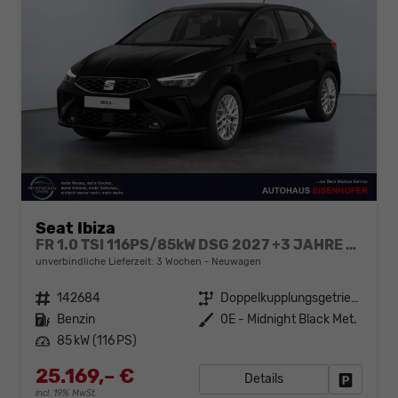
Seat Ibiza
FR 1.0 TSI 116PS/85kW DSG 2027 +3 JAHRE ERW. GARANTIE+18" ALU PERFORMANCE+KESSY+FULL LED+SAFE&DRIVING XL+ANHÄNGER VORBEREITUNG+10,25" DIGITAL COCKPIT
unverbindliche Lieferzeit:
3 Wochen
Neuwagen
Fahrzeugnr.
142684
Getriebe
Doppelkupplungsgetriebe (DSG)
Kraftstoff
Benzin
Außenfarbe
0E - Midnight Black Met.
Leistung
85 kW (116 PS)
25.169,– €
Details
Fahrzeug
incl. 19% MwSt.