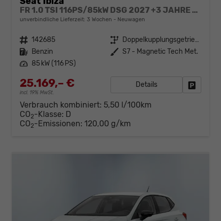
Seat Ibiza
FR 1.0 TSI 116PS/85kW DSG 2027 +3 JAHRE ERW. GARANTIE+18" ALU PERFORMANCE+KESSY+FULL LED+SAFE&DRIVING XL+ANHÄNGER VORBEREITUNG+10,25" DIGITAL COCKPIT
unverbindliche Lieferzeit:
3 Wochen
Neuwagen
Fahrzeugnr.
142685
Getriebe
Doppelkupplungsgetriebe (DSG)
Kraftstoff
Benzin
Außenfarbe
S7 - Magnetic Tech Met.
Leistung
85 kW (116 PS)
25.169,– €
Details
Fahrzeug
incl. 19% MwSt.
Verbrauch kombiniert:
5,50 l/100km
CO
-Klasse:
D
2
CO
-Emissionen:
120,00 g/km
2