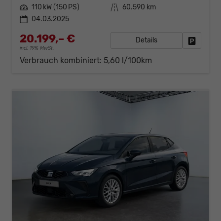
Leistung
110 kW (150 PS)
Kilometerstand
60.590 km
04.03.2025
20.199,– €
Details
Fahrzeug
incl. 19% MwSt.
Verbrauch kombiniert:
5,60 l/100km