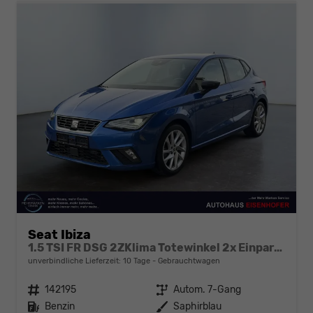
Seat Ibiza
1.5 TSI FR DSG 2ZKlima Totewinkel 2x Einparkhilfe Kamera Sitzheizung 5J Garantie
unverbindliche Lieferzeit:
10 Tage
Gebrauchtwagen
Fahrzeugnr.
142195
Getriebe
Autom. 7-Gang
Kraftstoff
Benzin
Außenfarbe
Saphirblau