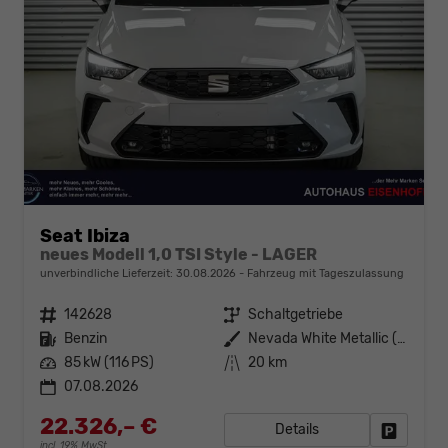
Seat Ibiza
neues Modell 1,0 TSI Style - LAGER
unverbindliche Lieferzeit:
30.08.2026
Fahrzeug mit Tageszulassung
Fahrzeugnr.
142628
Getriebe
Schaltgetriebe
Kraftstoff
Benzin
Außenfarbe
Nevada White Metallic (2Y)
Leistung
85 kW (116 PS)
Kilometerstand
20 km
07.08.2026
22.326,– €
Details
Fahrzeug
incl. 19% MwSt.