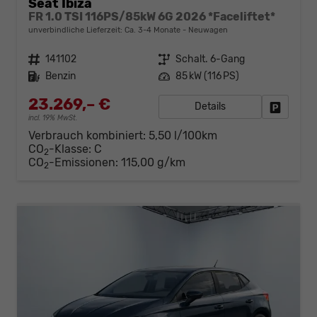
Seat Ibiza
FR 1.0 TSI 116PS/85kW 6G 2026 *Faceliftet*
unverbindliche Lieferzeit: Ca. 3-4 Monate
Neuwagen
Fahrzeugnr.
141102
Getriebe
Schalt. 6-Gang
Kraftstoff
Benzin
Leistung
85 kW (116 PS)
23.269,– €
Details
Fahrzeug
incl. 19% MwSt.
Verbrauch kombiniert:
5,50 l/100km
CO
-Klasse:
C
2
CO
-Emissionen:
115,00 g/km
2