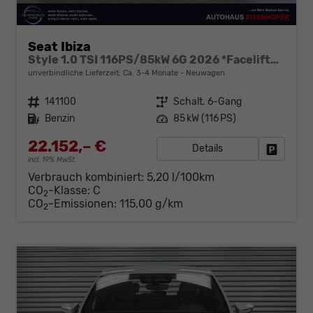
Seat Ibiza
Style 1.0 TSI 116PS/85kW 6G 2026 *Faceliftet*
unverbindliche Lieferzeit: Ca. 3-4 Monate
Neuwagen
Fahrzeugnr.
141100
Getriebe
Schalt. 6-Gang
Kraftstoff
Benzin
Leistung
85 kW (116 PS)
22.152,– €
Details
Fahrzeug
incl. 19% MwSt.
Verbrauch kombiniert:
5,20 l/100km
CO
-Klasse:
C
2
CO
-Emissionen:
115,00 g/km
2