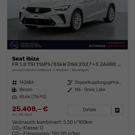
Seat Ibiza
FR 1.0 TSI 116PS/85kW DSG 2027 +3 JAHRE ERW. GARANTIE+18" ALU PERFORMANCE+KESSY+FULL LED+SAFE&DRIVING XL+ANHÄNGER VORBEREITUNG+10,25" DIGITAL COCKPIT
unverbindliche Lieferzeit:
3 Wochen
Neuwagen
Fahrzeugnr.
142686
Getriebe
Doppelkupplungsgetriebe (DSG)
Kraftstoff
Benzin
Außenfarbe
M6 - Oniric Lake
Leistung
85 kW (116 PS)
25.408,– €
Details
Fahrzeug
incl. 19% MwSt.
Verbrauch kombiniert:
5,50 l/100km
CO
-Klasse:
D
2
CO
-Emissionen:
120,00 g/km
2