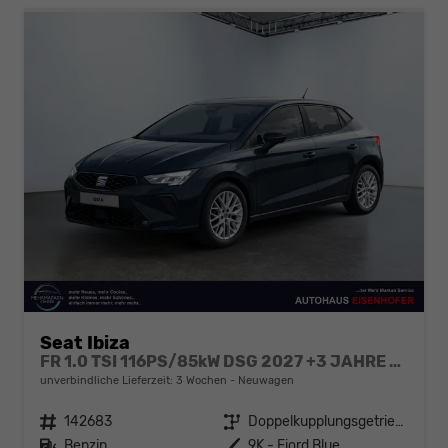
Seat Ibiza
FR 1.0 TSI 116PS/85kW DSG 2027 +3 JAHRE ERW. GARANTIE+18" ALU PERFORMANCE+KESSY+FULL LED+SAFE&DRIVING XL+ANHÄNGER VORBEREITUNG+10,25" DIGITAL COCKPIT
unverbindliche Lieferzeit:
3 Wochen
Neuwagen
Fahrzeugnr.
142683
Getriebe
Doppelkupplungsgetriebe (DSG)
Kraftstoff
Benzin
Außenfarbe
9K - Fiord Blue