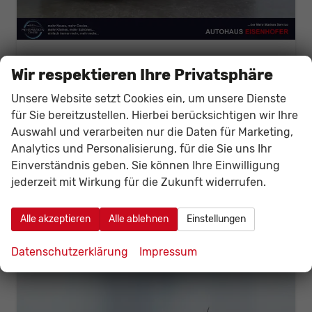
Seat Ibiza
Wir respektieren Ihre Privatsphäre
FR 1.0 TSI 116PS/85kW DSG 2026 *Faceliftet*
unverbindliche Lieferzeit: Ca. 3-4 Monate
Neuwagen
Unsere Website setzt Cookies ein, um unsere Dienste
für Sie bereitzustellen. Hierbei berücksichtigen wir Ihre
Fahrzeugnr.
141103
Getriebe
Doppelkupplungsgetriebe (DSG)
Auswahl und verarbeiten nur die Daten für Marketing,
Kraftstoff
Benzin
Leistung
85 kW (116 PS)
Analytics und Personalisierung, für die Sie uns Ihr
24.863,– €
Details
Fahrzeug
Einverständnis geben. Sie können Ihre Einwilligung
incl. 19% MwSt.
jederzeit mit Wirkung für die Zukunft widerrufen.
Verbrauch kombiniert:
5,50 l/100km
CO
-Klasse:
D
2
CO
-Emissionen:
120,00 g/km
Alle akzeptieren
Alle ablehnen
Einstellungen
2
Datenschutzerklärung
Impressum