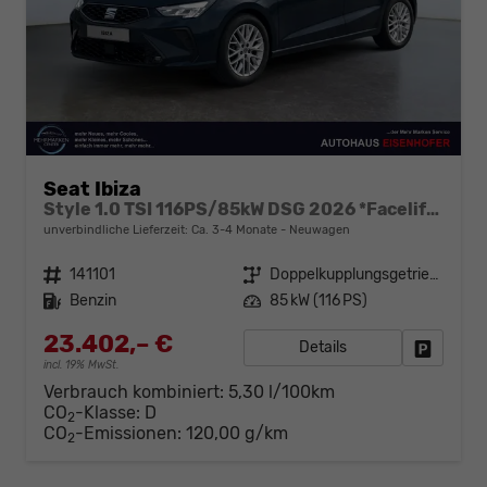
Seat Ibiza
Style 1.0 TSI 116PS/85kW DSG 2026 *Faceliftet*
unverbindliche Lieferzeit: Ca. 3-4 Monate
Neuwagen
Fahrzeugnr.
141101
Getriebe
Doppelkupplungsgetriebe (DSG)
Kraftstoff
Benzin
Leistung
85 kW (116 PS)
23.402,– €
Details
Fahrzeug
incl. 19% MwSt.
Verbrauch kombiniert:
5,30 l/100km
CO
-Klasse:
D
2
CO
-Emissionen:
120,00 g/km
2