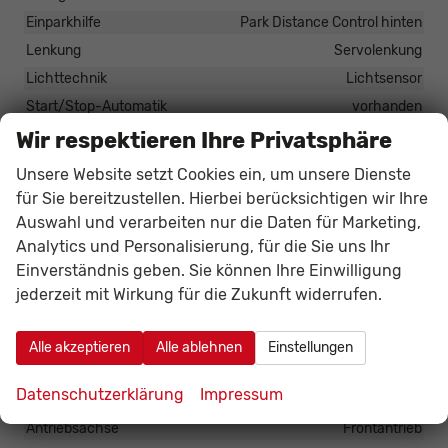
Einparkhilfe
Park Distance Control hinten
Lenkung
Servolenkung
Lichttechnik
Lichtsensor
Start/Stop-Automatik
vorhanden
Zentralverriegelung
Wir respektieren Ihre Privatsphäre
Zentralverriegelung, Zentralverriegelung mit
Funkfernbedienung
Unsere Website setzt Cookies ein, um unsere Dienste
für Sie bereitzustellen. Hierbei berücksichtigen wir Ihre
Auswahl und verarbeiten nur die Daten für Marketing,
Außen
Analytics und Personalisierung, für die Sie uns Ihr
Anhängerkupplung
Fest
Einverständnis geben. Sie können Ihre Einwilligung
Außenspiegel
Außenspiegel elektrisch verstellbar
jederzeit mit Wirkung für die Zukunft widerrufen.
Dachreling
vorhanden
Schiebetür
Schiebetür links, Schiebetür rechts
Alle akzeptieren
Alle ablehnen
Einstellungen
Datenschutzerklärung
Impressum
Räder & Technik
Antriebsachse
Frontantrieb