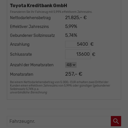
Toyota Kreditbank GmbH
Finanzieren Sie Ihr Fahrzeug mit 5,99% effektivem Jahreszins.
21.825,– €
Nettodarlehensbetrag
5,99%
Effektiver Jahreszins
5,74%
Gebundener Sollzinssatz
€
Anzahlung
€
Schlussrate
Anzahl der Monatsraten
257,– €
Monatsraten
Bei einem Nettodarlehensbetrag von 5.000,- EUR erhalten zwei Drittel der
Kunden einen effektiven Jahreszins von 5,99% oder günstiger (gebundener
Sollzinssatz 5,74% p.a.
unverbindliche Berechnung
Fahrzeugnr.