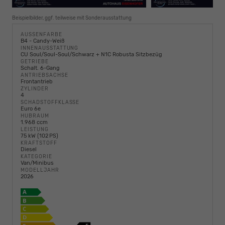
Beispielbilder, ggf. teilweise mit Sonderausstattung
AUSSENFARBE
B4 - Candy-Weiß
INNENAUSSTATTUNG
CU Soul/Soul-Soul/Schwarz + N1C Robusta Sitzbezüg
GETRIEBE
Schalt. 6-Gang
ANTRIEBSACHSE
Frontantrieb
ZYLINDER
4
SCHADSTOFFKLASSE
Euro 6e
HUBRAUM
1.968 ccm
LEISTUNG
75 kW (102 PS)
KRAFTSTOFF
Diesel
KATEGORIE
Van/Minibus
MODELLJAHR
2026