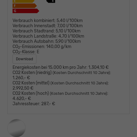
Verbrauch kombiniert:
5,40 l/100km
Verbrauch Innenstadt:
7,00 l/100km
Verbrauch Stadtrand:
5,10 l/100km
Verbrauch Landstraße:
4,70 l/100km
Verbrauch Autobahn:
5,90 l/100km
CO
-Emissionen:
140,00 g/km
2
CO
-Klasse:
E
2
Download
Energiekosten bei 15.000 km pro Jahr:
1.304,10 €
CO2 Kosten (niedrig)
:
(Kosten Durchschnitt 10 Jahre)
1.260,- €
CO2 Kosten (mittel)
:
(Kosten Durchschnitt 10 Jahre)
2.992,50 €
CO2 Kosten (hoch)
:
(Kosten Durchschnitt 10 Jahre)
4.620,- €
Jahressteuer:
287,- €