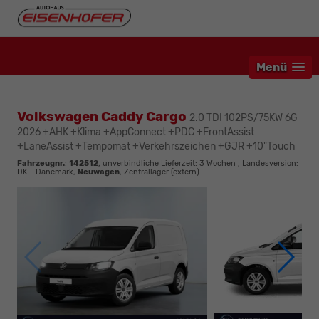
Menü
Volkswagen Caddy Cargo
2.0 TDI 102PS/75KW 6G
2026 +AHK +Klima +AppConnect +PDC +FrontAssist
+LaneAssist +Tempomat +Verkehrszeichen +GJR +10"Touch
Fahrzeugnr.
:
142512
, unverbindliche Lieferzeit:
3 Wochen
, Landesversion:
DK - Dänemark,
Neuwagen
, Zentrallager (extern)