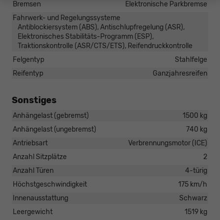
Bremsen
Elektronische Parkbremse
Fahrwerk- und Regelungssysteme
Antiblockiersystem (ABS), Antischlupfregelung (ASR),
Elektronisches Stabilitäts-Programm (ESP),
Traktionskontrolle (ASR/CTS/ETS), Reifendruckkontrolle
Felgentyp
Stahlfelge
Reifentyp
Ganzjahresreifen
Sonstiges
Anhängelast (gebremst)
1500 kg
Anhängelast (ungebremst)
740 kg
Antriebsart
Verbrennungsmotor (ICE)
Anzahl Sitzplätze
2
Anzahl Türen
4-türig
Höchstgeschwindigkeit
175 km/h
Innenausstattung
Schwarz
Leergewicht
1519 kg