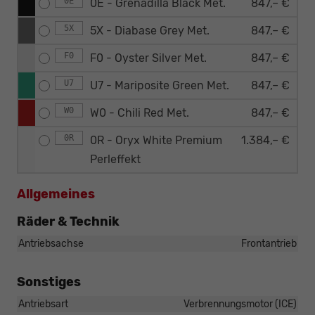
0E
0E - Grenadilla Black Met.
847,– €
5X
5X - Diabase Grey Met.
847,– €
F0
F0 - Oyster Silver Met.
847,– €
U7
U7 - Mariposite Green Met.
847,– €
W0
W0 - Chili Red Met.
847,– €
0R
0R - Oryx White Premium
1.384,– €
Perleffekt
Allgemeines
Räder & Technik
Antriebsachse
Frontantrieb
Sonstiges
Antriebsart
Verbrennungsmotor (ICE)