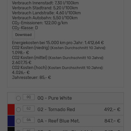
Verbrauch Innenstadt:
7,30 l/100km
Verbrauch Stadtrand:
5,20 l/100km
Verbrauch Landstraße:
4,60 l/100km
Verbrauch Autobahn:
5,50 l/100km
CO
-Emissionen:
122,00 g/km
2
CO
-Klasse:
D
2
Download
Energiekosten bei 15.000 km pro Jahr:
1.412,64 €
CO2 Kosten (niedrig)
:
(Kosten Durchschnitt 10 Jahre)
1.098,- €
CO2 Kosten (mittel)
:
(Kosten Durchschnitt 10 Jahre)
2.607,75 €
CO2 Kosten (hoch)
:
(Kosten Durchschnitt 10 Jahre)
4.026,- €
Jahressteuer:
85,- €
0Q
0Q - Pure White
G2
G2 - Tornado Red
492,– €
0A
0A - Reef Blue Met.
847,– €