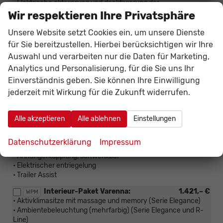
• Elektrische aktivierung und deaktivierung der
kindersicherung an den hunteren türen vom fahrersitz aus
Wir respektieren Ihre Privatsphäre
• Travel Assist inkl. Lane Assist, Stau-Assistent und
Emergency Essist
Unsere Website setzt Cookies ein, um unsere Dienste
für Sie bereitzustellen. Hierbei berücksichtigen wir Ihre
Akustik-Paket:
737,– €
PGW
Auswahl und verarbeiten nur die Daten für Marketing,
• Schallgedämmte seiten- und heckscheiben inkl. getönter
heckscheiben mit 65% lichtabsorption
Analytics und Personalisierung, für die Sie uns Ihr
• Zusätzliche geräuschdämmung der kabine
Einverständnis geben. Sie können Ihre Einwilligung
jederzeit mit Wirkung für die Zukunft widerrufen.
Winter-Paket Premium:
1.614,– €
PW8
• Standheizung inkl. fernbedienung
• Vordersitze und außensitze auf der rückbank mit
Alle akzeptieren
Alle ablehnen
Einstellungen
regulierbarer heizung
• Windschutzscheibe beheizbar und infrarotreflektierend
Datenschutzerklärung
Impressum
Anhänger-Paket:
1.185,– €
WAG
• Anhängerkupplung, schwenkbar
• Elektrischer entriegelung
• Trailer Assist
Interieur-Paket Varenna:
1.421,– €
WPM
• Aktivklimasitze mit massage und memory (Serie Elegance)
• Ambientebeleuchtung (mehrfarbig) (Serie Elegance und R-
Line)