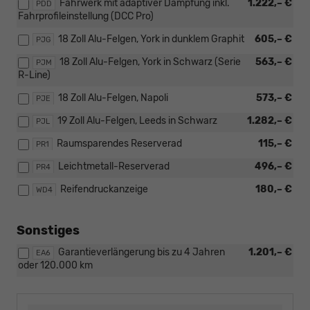
Fahrwerk mit adaptiver Dämpfung inkl.
1.222,– €
PDD
Fahrprofileinstellung (DCC Pro)
18 Zoll Alu-Felgen, York in dunklem Graphit
605,– €
PJG
18 Zoll Alu-Felgen, York in Schwarz (Serie
563,– €
PJM
R-Line)
18 Zoll Alu-Felgen, Napoli
573,– €
PJE
19 Zoll Alu-Felgen, Leeds in Schwarz
1.282,– €
PJL
Raumsparendes Reserverad
115,– €
PR1
Leichtmetall-Reserverad
496,– €
PR4
Reifendruckanzeige
180,– €
WD4
Sonstiges
Garantieverlängerung bis zu 4 Jahren
1.201,– €
EA6
oder 120.000 km