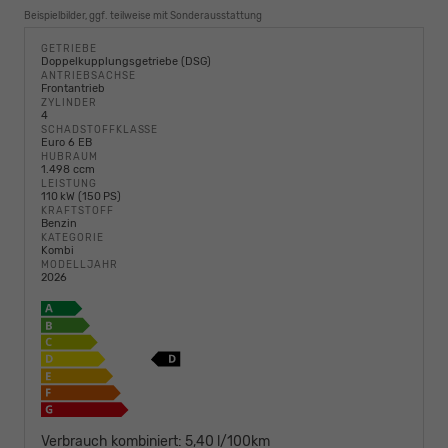
Beispielbilder, ggf. teilweise mit Sonderausstattung
GETRIEBE
Doppelkupplungsgetriebe (DSG)
ANTRIEBSACHSE
Frontantrieb
ZYLINDER
4
SCHADSTOFFKLASSE
Euro 6 EB
HUBRAUM
1.498 ccm
LEISTUNG
110 kW (150 PS)
KRAFTSTOFF
Benzin
KATEGORIE
Kombi
MODELLJAHR
2026
Verbrauch kombiniert:
5,40 l/100km