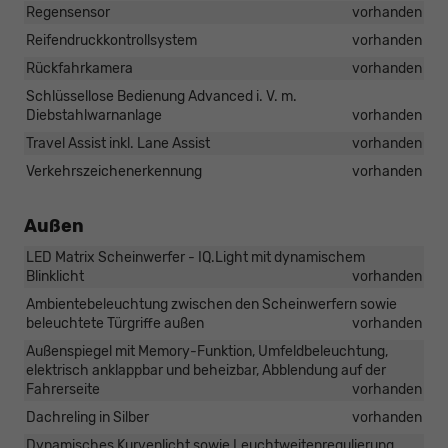
Regensensor
vorhanden
Reifendruckkontrollsystem
vorhanden
Rückfahrkamera
vorhanden
Schlüssellose Bedienung Advanced i. V. m.
Diebstahlwarnanlage
vorhanden
Travel Assist inkl. Lane Assist
vorhanden
Verkehrszeichenerkennung
vorhanden
Außen
LED Matrix Scheinwerfer - IQ.Light mit dynamischem
Blinklicht
vorhanden
Ambientebeleuchtung zwischen den Scheinwerfern sowie
beleuchtete Türgriffe außen
vorhanden
Außenspiegel mit Memory-Funktion, Umfeldbeleuchtung,
elektrisch anklappbar und beheizbar, Abblendung auf der
Fahrerseite
vorhanden
Dachreling in Silber
vorhanden
Dynamisches Kurvenlicht sowie Leuchtweitenregulierung