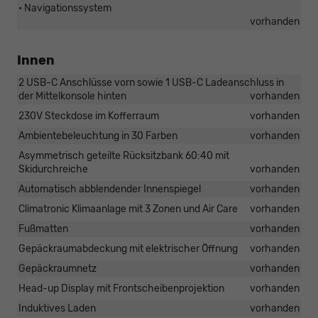
• Navigationssystem
vorhanden
Innen
2 USB-C Anschlüsse vorn sowie 1 USB-C Ladeanschluss in
der Mittelkonsole hinten
vorhanden
230V Steckdose im Kofferraum
vorhanden
Ambientebeleuchtung in 30 Farben
vorhanden
Asymmetrisch geteilte Rücksitzbank 60:40 mit
Skidurchreiche
vorhanden
Automatisch abblendender Innenspiegel
vorhanden
Climatronic Klimaanlage mit 3 Zonen und Air Care
vorhanden
Fußmatten
vorhanden
Gepäckraumabdeckung mit elektrischer Öffnung
vorhanden
Gepäckraumnetz
vorhanden
Head-up Display mit Frontscheibenprojektion
vorhanden
Induktives Laden
vorhanden