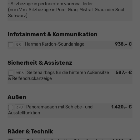
• Sitzbezüge in perforiertem varenna-leder
(nur i.V.m. Sitzbezüge in Pure-Grau, Mistral-Grau oder Soul-
Schwarz)
Infotainment & Kommunikation
Harman Kardon-Soundanlage
938,– €
8RI
Sicherheit & Assistenz
Seitenairbags für die hinteren Außensitze
587,– €
WD6
& Reifendruckanzeige
Außen
Panoramadach mit Schiebe- und
1.420,– €
3FU
Ausstellfunktion
Räder & Technik