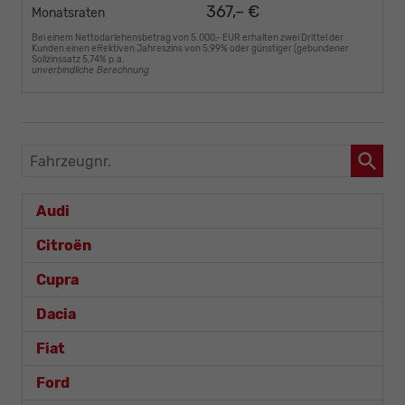
367,– €
Monatsraten
Bei einem Nettodarlehensbetrag von 5.000,- EUR erhalten zwei Drittel der
Kunden einen effektiven Jahreszins von 5,99% oder günstiger (gebundener
Sollzinssatz 5,74% p.a.
unverbindliche Berechnung
Fahrzeugnr.
Audi
Citroën
Cupra
Dacia
Fiat
Ford