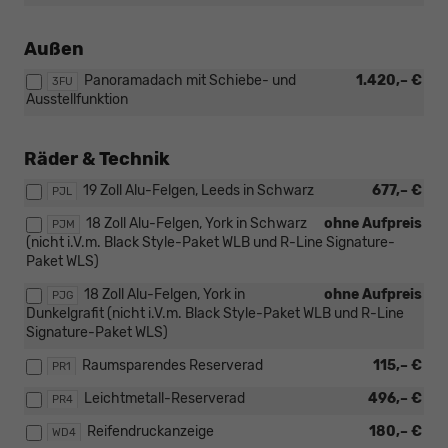
Außen
Panoramadach mit Schiebe- und
1.420,– €
3FU
Ausstellfunktion
Räder & Technik
19 Zoll Alu-Felgen, Leeds in Schwarz
677,– €
PJL
18 Zoll Alu-Felgen, York in Schwarz
ohne Aufpreis
PJM
(nicht i.V.m. Black Style-Paket WLB und R-Line Signature-
Paket WLS)
18 Zoll Alu-Felgen, York in
ohne Aufpreis
PJG
Dunkelgrafit (nicht i.V.m. Black Style-Paket WLB und R-Line
Signature-Paket WLS)
Raumsparendes Reserverad
115,– €
PR1
Leichtmetall-Reserverad
496,– €
PR4
Reifendruckanzeige
180,– €
WD4