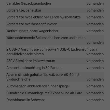
Variabler Gepäckraumboden
vorhanden
Vordersitze, beheizbar
vorhanden
Vordersitze mit elektrischer Lendenwirbelstütze
vorhanden
Vordersitze mit Massagefunktion
vorhanden
Werkzeugsatz, ohne Wagenheber
vorhanden
Wärmedämmende Seitenscheiben vorn und hinten
vorhanden
2 USB-C Anschlüsse vorn sowie 1 USB-C Ladeanschluss in
der Mittelkonsole hinten
vorhanden
230V Steckdose im Kofferraum
vorhanden
Ambientebeleuchtung in 30 Farben
vorhanden
Asymmetrisch geteilte Rücksitzbank 60:40 mit
Skidurchreiche
vorhanden
Automatisch abblendender Innenspiegel
vorhanden
Climatronic Klimaanlage mit 3 Zonen und Air Care
vorhanden
Dachhimmel in Schwarz
vorhanden