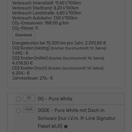
Verbrauch Innenstadt:
11,60 l/100km
Verbrauch Stadtrand:
8,20 l/100km
Verbrauch Landstraße:
6,80 l/100km
Verbrauch Autobahn:
7,50 l/100km
CO
-Emissionen:
188,00 g/km
2
CO
-Klasse:
G
2
Download
Energiekosten bei 15.000 km pro Jahr:
2.092,80 €
CO2 Kosten (niedrig)
:
(Kosten Durchschnitt 10 Jahre)
1.692,- €
CO2 Kosten (mittel)
:
(Kosten Durchschnitt 10 Jahre)
4.018,50 €
CO2 Kosten (hoch)
:
(Kosten Durchschnitt 10 Jahre)
6.204,- €
Jahressteuer:
276,- €
0Q
0Q - Pure White
0Q0E
0Q0E - Pure White mit Dach in
Schwarz (nur i.V.m. R-Line Signatur
Paket WLR)