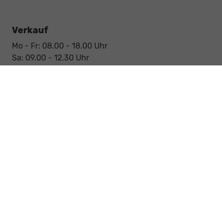
Verkauf
Mo - Fr: 08.00 - 18.00 Uhr
Sa: 09.00 - 12.30 Uhr
Kundendienst / Service
Mo - Fr: 07.15 - 18.00 Uhr
Sa: 09.00 - 12.30 Uhr
Werkstatt / Service
Mo - Fr: 08.00 - 12.30 Uhr
Mo - Fr: 13.30 - 17.00 Uhr
Notdienst