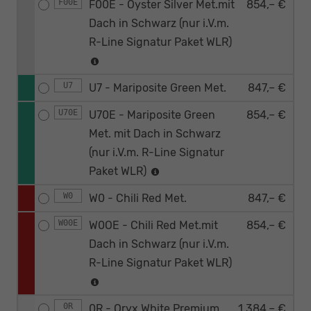
F00E
F00E - Oyster Silver Met.mit
854,– €
Dach in Schwarz (nur i.V.m.
R-Line Signatur Paket WLR)
U7
U7 - Mariposite Green Met.
847,– €
U70E
U70E - Mariposite Green
854,– €
Met. mit Dach in Schwarz
(nur i.V.m. R-Line Signatur
Paket WLR)
W0
W0 - Chili Red Met.
847,– €
W00E
W0OE - Chili Red Met.mit
854,– €
Dach in Schwarz (nur i.V.m.
R-Line Signatur Paket WLR)
0R
0R - Oryx White Premium
1.384,– €