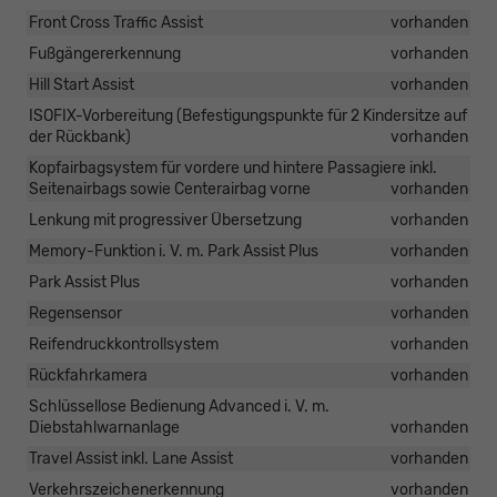
Front Cross Traffic Assist
vorhanden
Fußgängererkennung
vorhanden
Hill Start Assist
vorhanden
ISOFIX-Vorbereitung (Befestigungspunkte für 2 Kindersitze auf
der Rückbank)
vorhanden
Kopfairbagsystem für vordere und hintere Passagiere inkl.
Seitenairbags sowie Centerairbag vorne
vorhanden
Lenkung mit progressiver Übersetzung
vorhanden
Memory-Funktion i. V. m. Park Assist Plus
vorhanden
Park Assist Plus
vorhanden
Regensensor
vorhanden
Reifendruckkontrollsystem
vorhanden
Rückfahrkamera
vorhanden
Schlüssellose Bedienung Advanced i. V. m.
Diebstahlwarnanlage
vorhanden
Travel Assist inkl. Lane Assist
vorhanden
Verkehrszeichenerkennung
vorhanden