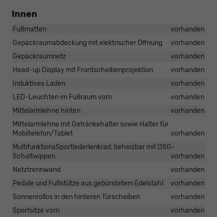
Innen
Fußmatten
vorhanden
Gepäckraumabdeckung mit elektrischer Öffnung
vorhanden
Gepäckraumnetz
vorhanden
Head-up Display mit Frontscheibenprojektion
vorhanden
Induktives Laden
vorhanden
LED-Leuchten im Fußraum vorn
vorhanden
Mittelarmlehne hinten
vorhanden
Mittelarmlehne mit Getränkehalter sowie Halter für
Mobiltelefon/Tablet
vorhanden
MultifunktionsSportlederlenkrad, beheizbar mit DSG-
Schaltwippen
vorhanden
Netztrennwand
vorhanden
Pedale und Fußstütze aus gebürstetem Edelstahl
vorhanden
Sonnenrollos in den hinteren Türscheiben
vorhanden
Sportsitze vorn
vorhanden