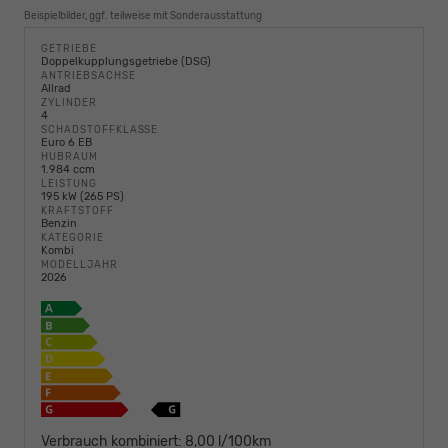
Beispielbilder, ggf. teilweise mit Sonderausstattung
GETRIEBE
Doppelkupplungsgetriebe (DSG)
ANTRIEBSACHSE
Allrad
ZYLINDER
4
SCHADSTOFFKLASSE
Euro 6 EB
HUBRAUM
1.984 ccm
LEISTUNG
195 kW (265 PS)
KRAFTSTOFF
Benzin
KATEGORIE
Kombi
MODELLJAHR
2026
Verbrauch kombiniert:
8,00 l/100km