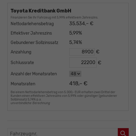
Toyota Kreditbank GmbH
Finanzieren Sie Ihr Fahrzeug mit 5,99% effektivem Jahreszins.
35.534,– €
Nettodarlehensbetrag
5,99%
Effektiver Jahreszins
5,74%
Gebundener Sollzinssatz
€
Anzahlung
€
Schlussrate
Anzahl der Monatsraten
418,– €
Monatsraten
Bei einem Nettodarlehensbetrag von 5.000,- EUR erhalten zwei Drittel der
Kunden einen effektiven Jahreszins von 5,99% oder günstiger (gebundener
Sollzinssatz 5,74% p.a.
unverbindliche Berechnung
Fahrzeugnr.