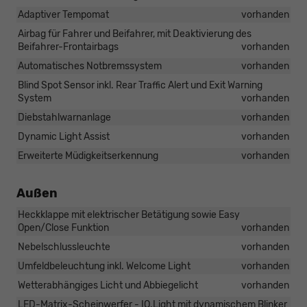
Adaptiver Tempomat
vorhanden
Airbag für Fahrer und Beifahrer, mit Deaktivierung des
Beifahrer-Frontairbags
vorhanden
Automatisches Notbremssystem
vorhanden
Blind Spot Sensor inkl. Rear Traffic Alert und Exit Warning
System
vorhanden
Diebstahlwarnanlage
vorhanden
Dynamic Light Assist
vorhanden
Erweiterte Müdigkeitserkennung
vorhanden
Außen
Heckklappe mit elektrischer Betätigung sowie Easy
Open/Close Funktion
vorhanden
Nebelschlussleuchte
vorhanden
Umfeldbeleuchtung inkl. Welcome Light
vorhanden
Wetterabhängiges Licht und Abbiegelicht
vorhanden
LED-Matrix-Scheinwerfer - IQ.Light mit dynamischem Blinker