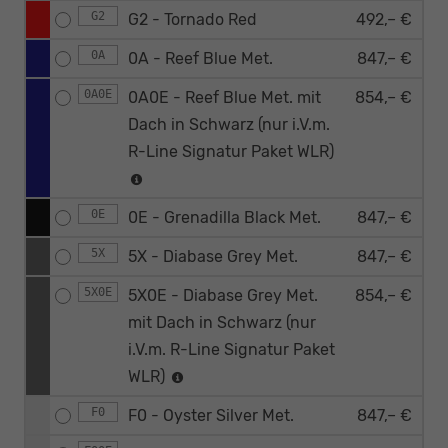
G2
G2 - Tornado Red
492,– €
0A
0A - Reef Blue Met.
847,– €
0A0E
0A0E - Reef Blue Met. mit
854,– €
Dach in Schwarz (nur i.V.m.
R-Line Signatur Paket WLR)
0E
0E - Grenadilla Black Met.
847,– €
5X
5X - Diabase Grey Met.
847,– €
5X0E
5X0E - Diabase Grey Met.
854,– €
mit Dach in Schwarz (nur
i.V.m. R-Line Signatur Paket
WLR)
F0
F0 - Oyster Silver Met.
847,– €