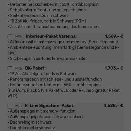
• Getönter heckscheiben mit 65% lichtabsorption
• Schallisolierte front- und seitenscheiben
• Seitenfensterleisten in schwarz
• 18 Zoll Alu-felgen, York in Schwarz (PJM)
• Zusätzliche Geräuschdämmung des Innenraums
Interieur-Paket Varenna:
1.569,– €
WPM
• Aktivklimasitze mit massage und memory (Serie Elegance)
• Ambientebeleuchtung (mehrfarbig) (Serie Elegance und R-
Line)
• Sitzbezüge in perforiertem varenna-leder
DK-Paket:
1.703,– €
W46
• 19 Zoll Alu-felgen, Leeds in Schwarz
• Panoramadach mit schiebe- und ausstellfunktion
• Getönte scheiben hinten mit 65% lichtabsorption
(nur i.V.m. Black Style Paket WLB oder R-Line Signatur Paket
WLR)
R-Line Signature-Paket:
4.528,– €
WLR
• Außenspiegel mit memory-funktion
• Außenspiegelgehäuse schwarz lackiert
• Dachreling in schwarz
• Dachhimmel in schwarz