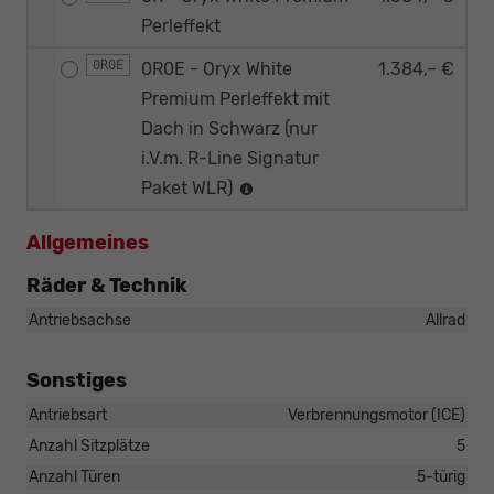
Perleffekt
0R0E
0R0E - Oryx White
1.384,– €
Premium Perleffekt mit
Dach in Schwarz (nur
i.V.m. R-Line Signatur
Paket WLR)
Allgemeines
Räder & Technik
Antriebsachse
Allrad
Sonstiges
Antriebsart
Verbrennungsmotor (ICE)
Anzahl Sitzplätze
5
Anzahl Türen
5-türig