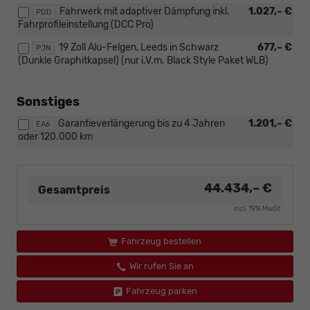
Fahrwerk mit adaptiver Dämpfung inkl.
1.027,– €
PDD
Fahrprofileinstellung (DCC Pro)
19 Zoll Alu-Felgen, Leeds in Schwarz
677,– €
PJN
(Dunkle Graphitkapsel) (nur i.V.m. Black Style Paket WLB)
Sonstiges
Garantieverlängerung bis zu 4 Jahren
1.201,– €
EA6
oder 120.000 km
44.434,– €
Gesamtpreis
incl. 19% MwSt.
Fahrzeug bestellen
Wir rufen Sie an
Fahrzeug parken