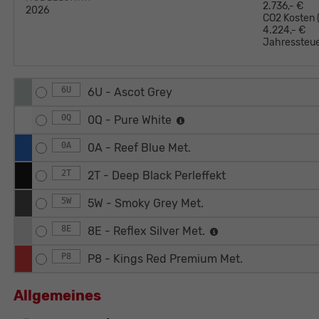
2.736,- €
2026
CO2 Kosten
4.224,- €
Jahressteue
6U
6U - Ascot Grey
0Q
0Q - Pure White
0A
0A - Reef Blue Met.
2T
2T - Deep Black Perleffekt
5W
5W - Smoky Grey Met.
8E
8E - Reflex Silver Met.
P8
P8 - Kings Red Premium Met.
Allgemeines