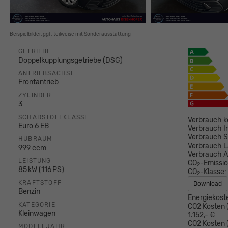
Beispielbilder, ggf. teilweise mit Sonderausstattung
GETRIEBE
Doppelkupplungsgetriebe (DSG)
ANTRIEBSACHSE
Frontantrieb
ZYLINDER
3
SCHADSTOFFKLASSE
Verbrauch k
Euro 6 EB
Verbrauch I
Verbrauch S
HUBRAUM
Verbrauch L
999 ccm
Verbrauch 
LEISTUNG
CO
-Emissi
2
85 kW (116 PS)
CO
-Klasse:
2
KRAFTSTOFF
Download
Benzin
Energiekost
KATEGORIE
CO2 Kosten (
Kleinwagen
1.152,- €
CO2 Kosten (
MODELLJAHR