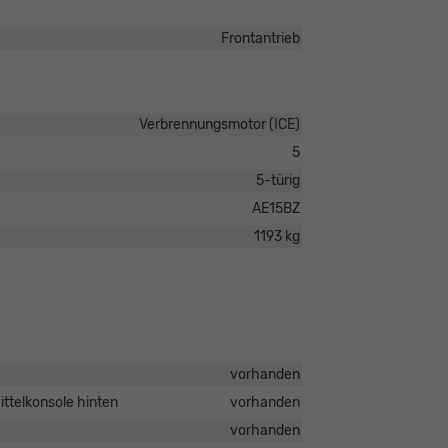
Frontantrieb
Verbrennungsmotor (ICE)
5
5-türig
AE15BZ
1193 kg
vorhanden
ttelkonsole hinten
vorhanden
vorhanden