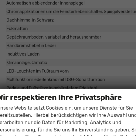
Automatisch abblendender Innenspiegel
Chromapplikationen um die Fensterheberschalter, Spiegelverstell
Dachhimmel in Schwarz
Fußmatten
Gepäckraumboden, variabel und herausnehmbar
Handbremshebel in Leder
Induktives Laden
Klimaanlage, Climatic
LED-Leuchten im Fußraum vorn
Multifunktionslederlenkrad mit DSG-Schaltfunktion
Pedale und Fußstütze in gebürstetem Edelstahl
Wir respektieren Ihre Privatsphäre
Schaltknauf in Leder
Sport-Komfortsitze vorn
nsere Website setzt Cookies ein, um unsere Dienste für Sie
Taschen an den Rückseiten der Vordersitze
ereitzustellen. Hierbei berücksichtigen wir Ihre Auswahl un
erarbeiten nur die Daten für Marketing, Analytics und
Ungeteilte Rücksitzbank, die Rückenlehne ist asymmetrisch geteil
ersonalisierung, für die Sie uns Ihr Einverständnis geben. S
Vordersitze mit Höheneinstellung