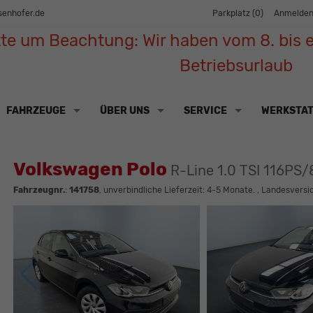
senhofer.de
Parkplatz (
0
)
Anmelde
tte um Beachtung: Wir haben vom 8. bis e
Betriebsurlaub
FAHRZEUGE
ÜBER UNS
SERVICE
WERKSTA
Volkswagen Polo
R-Line 1.0 TSI 116P
Fahrzeugnr.
:
141758
, unverbindliche Lieferzeit: 4-5 Monate. , Landesvers