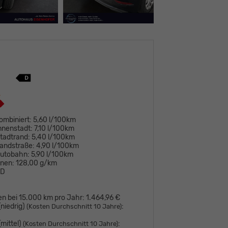
ombiniert:
5,60 l/100km
nnenstadt:
7,10 l/100km
tadtrand:
5,40 l/100km
andstraße:
4,90 l/100km
Autobahn:
5,90 l/100km
onen:
128,00 g/km
D
en bei 15.000 km pro Jahr:
1.464,96 €
niedrig)
:
(Kosten Durchschnitt 10 Jahre)
mittel)
:
(Kosten Durchschnitt 10 Jahre)