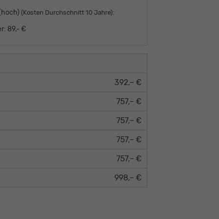
 (hoch)
:
(Kosten Durchschnitt 10 Jahre)
r:
89,- €
392,– €
757,– €
757,– €
757,– €
757,– €
998,– €