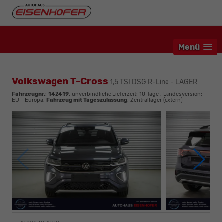
Menü
Volkswagen T-Cross
1,5 TSI DSG R-Line - LAGER
Fahrzeugnr.
:
142419
, unverbindliche Lieferzeit:
10 Tage
, Landesversion:
EU - Europa,
Fahrzeug mit Tageszulassung
, Zentrallager (extern)