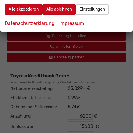
Alle akzeptieren
Alle ablehnen
Einstellungen
31.229,– €
Gesamtpreis
incl. 19% MwSt., den Kosten für Überführung und Zulassungspapieren
Datenschutzerklärung
Impressum
Fahrzeug bestellen
Wir rufen Sie an
Fahrzeug parken
Toyota Kreditbank GmbH
Finanzieren Sie Ihr Fahrzeug mit 5,99% effektivem Jahreszins.
25.029,– €
Nettodarlehensbetrag
5,99%
Effektiver Jahreszins
5,74%
Gebundener Sollzinssatz
€
Anzahlung
€
Schlussrate