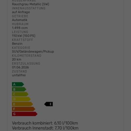
AUSSENFARBE
Rauchgrau Metallic (5W)
INNENAUSSTATTUNG
auf Anfrage
GETRIEBE
Automatik
HUBRAUM
1.498 ccm
LEISTUNG
110 kW (150 PS)
KRAFTSTOFF
Benzin
KATEGORIE
SUV/Geländewagen/Pickup
KILOMETERSTAND
20 km
ERSTZULASSUNG
01.06.2026
ZUSTAND
unfallfrei
Verbrauch kombiniert:
6,10 l/100km
Verbrauch Innenstadt:
7,70 l/100km