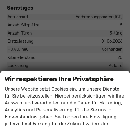
Sonstiges
Antriebsart
Verbrennungsmotor (ICE)
Anzahl Sitzplätze
5
Anzahl Türen
5-türig
Erstzulassung
01.06.2026
HU/AU neu
vorhanden
Kilometerstand
20
Lackierung
Metallic
Leergewicht
1391 kg
Wir respektieren Ihre Privatsphäre
Nichtraucher-Fahrzeug
vorhanden
Unsere Website setzt Cookies ein, um unsere Dienste
Polsterung
Stoff
für Sie bereitzustellen. Hierbei berücksichtigen wir Ihre
Tageszulassung
vorhanden
Auswahl und verarbeiten nur die Daten für Marketing,
Zustand
unfallfrei
Analytics und Personalisierung, für die Sie uns Ihr
Zustand, Beschaffenheit
Scheckheftgepflegt
Einverständnis geben. Sie können Ihre Einwilligung
Zustand, Fahrfähigkeit
fahrtauglich
jederzeit mit Wirkung für die Zukunft widerrufen.