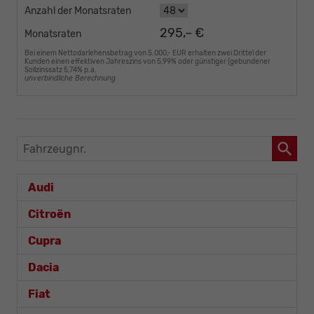
Anzahl der Monatsraten
295,– €
Monatsraten
Bei einem Nettodarlehensbetrag von 5.000,- EUR erhalten zwei Drittel der
Kunden einen effektiven Jahreszins von 5,99% oder günstiger (gebundener
Sollzinssatz 5,74% p.a.
unverbindliche Berechnung
Fahrzeugnr.
Audi
Citroën
Cupra
Dacia
Fiat