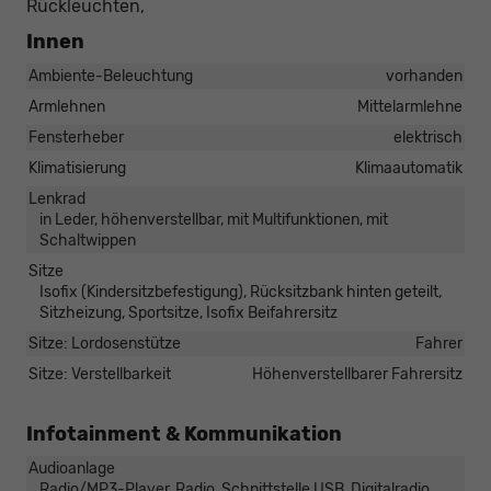
Rückleuchten,
Innen
Ambiente-Beleuchtung
vorhanden
Armlehnen
Mittelarmlehne
Fensterheber
elektrisch
Klimatisierung
Klimaautomatik
Lenkrad
in Leder, höhenverstellbar, mit Multifunktionen, mit
Schaltwippen
Sitze
Isofix (Kindersitzbefestigung), Rücksitzbank hinten geteilt,
Sitzheizung, Sportsitze, Isofix Beifahrersitz
Sitze: Lordosenstütze
Fahrer
Sitze: Verstellbarkeit
Höhenverstellbarer Fahrersitz
Infotainment & Kommunikation
Audioanlage
Radio/MP3-Player, Radio, Schnittstelle USB, Digitalradio