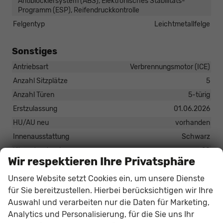
Antiblockiersystem (ABS), Elektronisches Stabilitäts-
Programm (ESP), Reifendruckkontrolle
Felgentyp
Leichtmetallfelge
Sonstiges
Antriebsart
Verbrennungsmotor (ICE)
Anzahl Sitzplätze
5
Anzahl Türen
5-türig
Erstzulassung
01.06.2026
HU/AU neu
vorhanden
Innenausstattung
Schwarz
Kilometerstand
20
Wir respektieren Ihre Privatsphäre
Lackierung
Metallic
Unsere Website setzt Cookies ein, um unsere Dienste
Leergewicht
1391 kg
für Sie bereitzustellen. Hierbei berücksichtigen wir Ihre
Nichtraucher-Fahrzeug
vorhanden
Auswahl und verarbeiten nur die Daten für Marketing,
Polsterung
Stoff
Analytics und Personalisierung, für die Sie uns Ihr
Tageszulassung
vorhanden