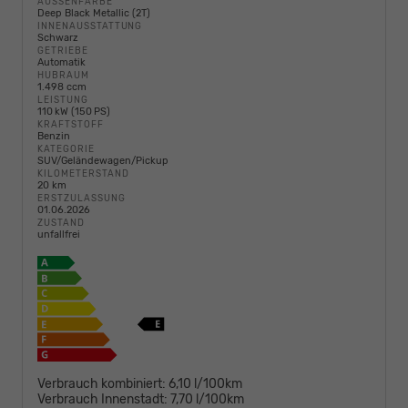
AUSSENFARBE
Deep Black Metallic (2T)
INNENAUSSTATTUNG
Schwarz
GETRIEBE
Automatik
HUBRAUM
1.498 ccm
LEISTUNG
110 kW (150 PS)
KRAFTSTOFF
Benzin
KATEGORIE
SUV/Geländewagen/Pickup
KILOMETERSTAND
20 km
ERSTZULASSUNG
01.06.2026
ZUSTAND
unfallfrei
Verbrauch kombiniert:
6,10 l/100km
Verbrauch Innenstadt:
7,70 l/100km