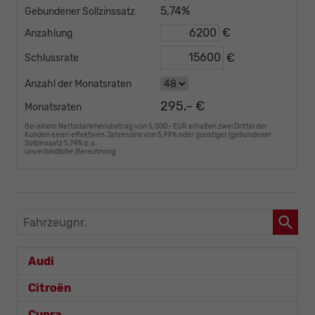
5,74%
Gebundener Sollzinssatz
€
Anzahlung
€
Schlussrate
Anzahl der Monatsraten
295,– €
Monatsraten
Bei einem Nettodarlehensbetrag von 5.000,- EUR erhalten zwei Drittel der
Kunden einen effektiven Jahreszins von 5,99% oder günstiger (gebundener
Sollzinssatz 5,74% p.a.
unverbindliche Berechnung
Fahrzeugnr.
Audi
Citroën
Cupra