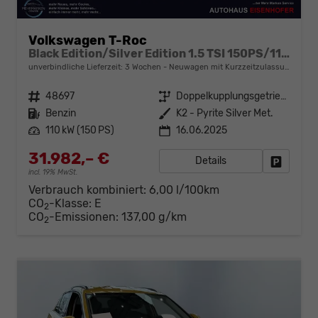
Volkswagen T-Roc
Black Edition/Silver Edition 1.5 TSI 150PS/110kW DSG 2025 +Black Paket+19"ALU+MATRIX+PANO
unverbindliche Lieferzeit:
3 Wochen
Neuwagen mit Kurzzeitzulassung
Fahrzeugnr.
48697
Getriebe
Doppelkupplungsgetriebe (DSG)
Kraftstoff
Benzin
Außenfarbe
K2 - Pyrite Silver Met.
Leistung
110 kW (150 PS)
16.06.2025
31.982,– €
Details
Fahrzeug
incl. 19% MwSt.
Verbrauch kombiniert:
6,00 l/100km
CO
-Klasse:
E
2
CO
-Emissionen:
137,00 g/km
2