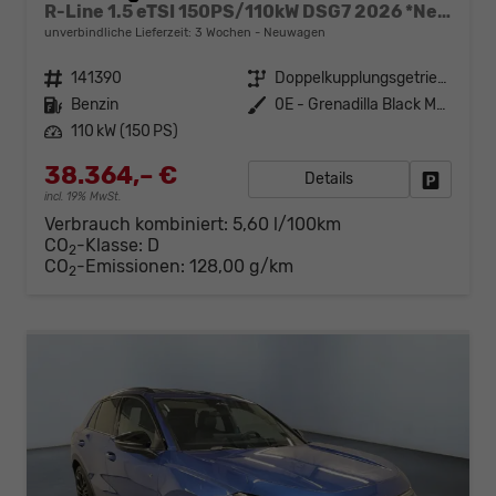
R-Line 1.5 eTSI 150PS/110kW DSG7 2026 *Neues Modell* | +AHK +BlackStyle +19" ALU +IQ.Licht-Matrix
unverbindliche Lieferzeit:
3 Wochen
Neuwagen
Fahrzeugnr.
141390
Getriebe
Doppelkupplungsgetriebe (DSG)
Kraftstoff
Benzin
Außenfarbe
0E - Grenadilla Black Met.
Leistung
110 kW (150 PS)
38.364,– €
Details
Fahrzeug
incl. 19% MwSt.
Verbrauch kombiniert:
5,60 l/100km
CO
-Klasse:
D
2
CO
-Emissionen:
128,00 g/km
2