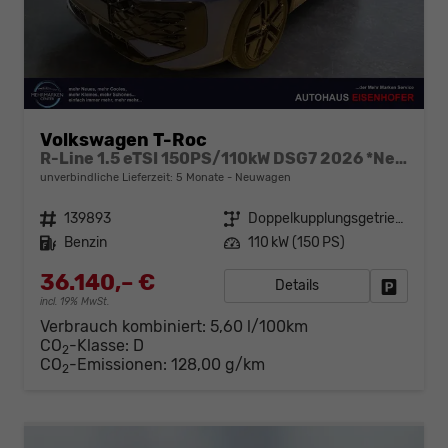
Volkswagen T-Roc
R-Line 1.5 eTSI 150PS/110kW DSG7 2026 *Neues Modell*
unverbindliche Lieferzeit:
5 Monate
Neuwagen
Fahrzeugnr.
139893
Getriebe
Doppelkupplungsgetriebe (DSG)
Kraftstoff
Benzin
Leistung
110 kW (150 PS)
36.140,– €
Details
Fahrzeug
incl. 19% MwSt.
Verbrauch kombiniert:
5,60 l/100km
CO
-Klasse:
D
2
CO
-Emissionen:
128,00 g/km
2