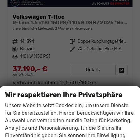
Volkswagen T-Roc
R-Line 1.5 eTSI 150PS/110kW DSG7 2026 *Neues Modell* +AHK+PARK ASSIST PLUS+18"ALU
unverbindliche Lieferzeit:
3 Wochen
Neuwagen
Fahrzeugnr.
141394
Getriebe
Doppelkupplungsgetriebe (DSG)
Kraftstoff
Benzin
Außenfarbe
7X - Celestial Blue Met.
Leistung
110 kW (150 PS)
37.190,– €
Details
Fahrzeug
incl. 19% MwSt.
Verbrauch kombiniert:
5,60 l/100km
CO
-Klasse:
D
2
Wir respektieren Ihre Privatsphäre
CO
-Emissionen:
128,00 g/km
2
Unsere Website setzt Cookies ein, um unsere Dienste
für Sie bereitzustellen. Hierbei berücksichtigen wir Ihre
Auswahl und verarbeiten nur die Daten für Marketing,
Analytics und Personalisierung, für die Sie uns Ihr
Einverständnis geben. Sie können Ihre Einwilligung