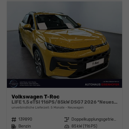
Volkswagen T-Roc
LIFE 1.5 eTSI 116PS/85kW DSG7 2026 *Neues Modell*
unverbindliche Lieferzeit:
5 Monate
Neuwagen
Fahrzeugnr.
139890
Getriebe
Doppelkupplungsgetriebe (DSG)
Kraftstoff
Benzin
Leistung
85 kW (116 PS)