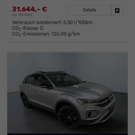
31.644,– €
Details
Fahrzeug
incl. 19% MwSt.
Verbrauch kombiniert:
5,50 l/100km
CO
-Klasse:
D
2
CO
-Emissionen:
126,00 g/km
2