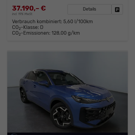
37.190,– €
Details
Fahrzeug
incl. 19% MwSt.
Verbrauch kombiniert:
5,60 l/100km
CO
-Klasse:
D
2
CO
-Emissionen:
128,00 g/km
2