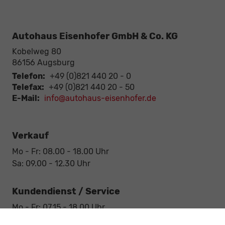
Autohaus Eisenhofer GmbH & Co. KG
Kobelweg 80
86156
Augsburg
Telefon:
+49 (0)821 440 20 - 0
Telefax:
+49 (0)821 440 20 - 50
E-Mail:
info@autohaus-eisenhofer.de
Verkauf
Mo - Fr: 08.00 - 18.00 Uhr
Sa: 09.00 - 12.30 Uhr
Kundendienst / Service
Mo - Fr: 07.15 - 18.00 Uhr
Sa: 09.00 - 12.30 Uhr