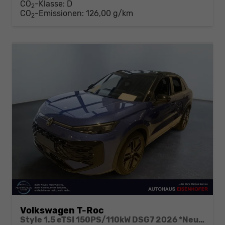
CO
-Klasse:
D
2
CO
-Emissionen:
126,00 g/km
2
Volkswagen T-Roc
Style 1.5 eTSI 150PS/110kW DSG7 2026 *Neues Modell*