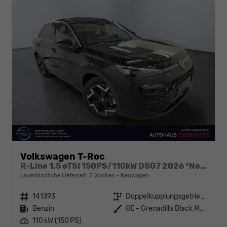
Volkswagen T-Roc
R-Line 1.5 eTSI 150PS/110kW DSG7 2026 *Neues Modell* | +AHK+PARK ASSIST PLUS+18"ALU
unverbindliche Lieferzeit:
3 Wochen
Neuwagen
Fahrzeugnr.
141393
Getriebe
Doppelkupplungsgetriebe (DSG)
Kraftstoff
Benzin
Außenfarbe
0E - Grenadilla Black Met.
Leistung
110 kW (150 PS)