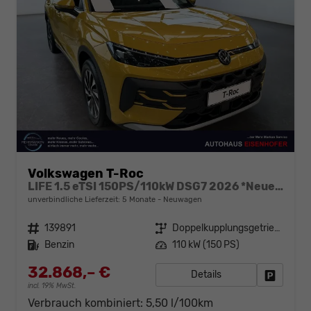
Volkswagen T-Roc
LIFE 1.5 eTSI 150PS/110kW DSG7 2026 *Neues Modell*
unverbindliche Lieferzeit:
5 Monate
Neuwagen
Fahrzeugnr.
139891
Getriebe
Doppelkupplungsgetriebe (DSG)
Kraftstoff
Benzin
Leistung
110 kW (150 PS)
32.868,– €
Details
Fahrzeug
incl. 19% MwSt.
Verbrauch kombiniert:
5,50 l/100km