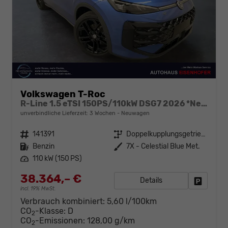
Volkswagen T-Roc
R-Line 1.5 eTSI 150PS/110kW DSG7 2026 *Neues Modell* | +AHK +BlackStyle +19" ALU +IQ.Licht-Matrix
unverbindliche Lieferzeit:
3 Wochen
Neuwagen
Fahrzeugnr.
141391
Getriebe
Doppelkupplungsgetriebe (DSG)
Kraftstoff
Benzin
Außenfarbe
7X - Celestial Blue Met.
Leistung
110 kW (150 PS)
38.364,– €
Details
Fahrzeug
incl. 19% MwSt.
Verbrauch kombiniert:
5,60 l/100km
CO
-Klasse:
D
2
CO
-Emissionen:
128,00 g/km
2