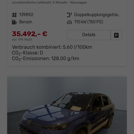
unverbindliche Lieferzeit:
5 Monate
Neuwagen
Fahrzeugnr.
139892
Getriebe
Doppelkupplungsgetriebe (DSG)
Kraftstoff
Benzin
Leistung
110 kW (150 PS)
35.492,– €
Details
Fahrzeug
incl. 19% MwSt.
Verbrauch kombiniert:
5,60 l/100km
CO
-Klasse:
D
2
CO
-Emissionen:
128,00 g/km
2