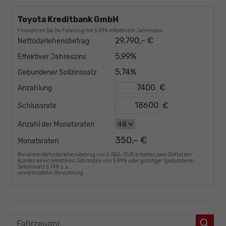
Toyota Kreditbank GmbH
Finanzieren Sie Ihr Fahrzeug mit 5,99% effektivem Jahreszins.
29.790,– €
Nettodarlehensbetrag
5,99%
Effektiver Jahreszins
5,74%
Gebundener Sollzinssatz
€
Anzahlung
€
Schlussrate
Anzahl der Monatsraten
350,– €
Monatsraten
Bei einem Nettodarlehensbetrag von 5.000,- EUR erhalten zwei Drittel der
Kunden einen effektiven Jahreszins von 5,99% oder günstiger (gebundener
Sollzinssatz 5,74% p.a.
unverbindliche Berechnung
Fahrzeugnr.