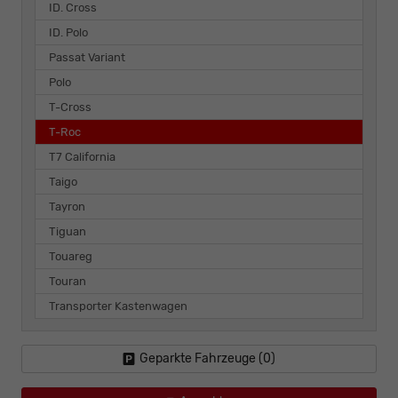
ID. Cross
ID. Polo
Passat Variant
Polo
T-Cross
T-Roc
T7 California
Taigo
Tayron
Tiguan
Touareg
Touran
Transporter Kastenwagen
Geparkte Fahrzeuge (
0
)