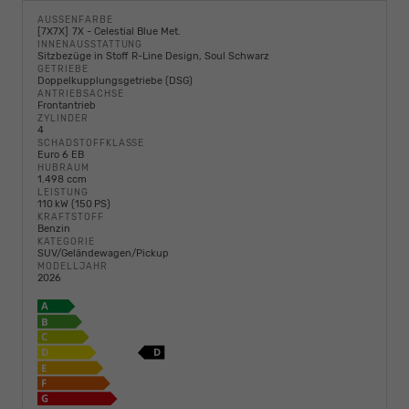
AUSSENFARBE
7X7X
7X - Celestial Blue Met.
INNENAUSSTATTUNG
Sitzbezüge in Stoff R-Line Design, Soul Schwarz
GETRIEBE
Doppelkupplungsgetriebe (DSG)
ANTRIEBSACHSE
Frontantrieb
ZYLINDER
4
SCHADSTOFFKLASSE
Euro 6 EB
HUBRAUM
1.498 ccm
LEISTUNG
110 kW (150 PS)
KRAFTSTOFF
Benzin
KATEGORIE
SUV/Geländewagen/Pickup
MODELLJAHR
2026