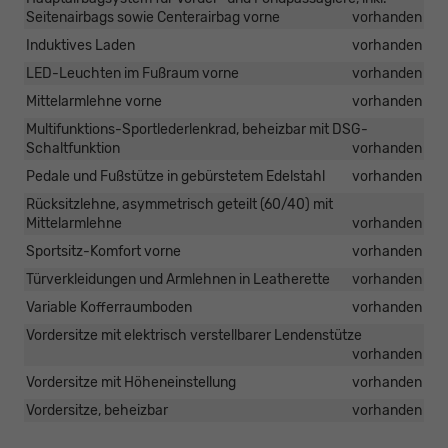
Seitenairbags sowie Centerairbag vorne
vorhanden
Induktives Laden
vorhanden
LED-Leuchten im Fußraum vorne
vorhanden
Mittelarmlehne vorne
vorhanden
Multifunktions-Sportlederlenkrad, beheizbar mit DSG-
Schaltfunktion
vorhanden
Pedale und Fußstütze in gebürstetem Edelstahl
vorhanden
Rücksitzlehne, asymmetrisch geteilt (60/40) mit
Mittelarmlehne
vorhanden
Sportsitz-Komfort vorne
vorhanden
Türverkleidungen und Armlehnen in Leatherette
vorhanden
Variable Kofferraumboden
vorhanden
Vordersitze mit elektrisch verstellbarer Lendenstütze
vorhanden
Vordersitze mit Höheneinstellung
vorhanden
Vordersitze, beheizbar
vorhanden