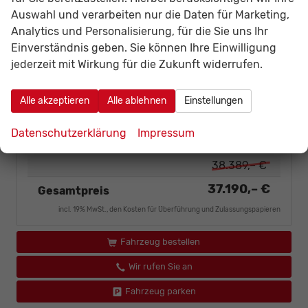
Reifendruckkontrollsystem
vorhanden
Auswahl und verarbeiten nur die Daten für Marketing,
Analytics und Personalisierung, für die Sie uns Ihr
Einverständnis geben. Sie können Ihre Einwilligung
Eingebaute Extras
jederzeit mit Wirkung für die Zukunft widerrufen.
Räder & Technik
Alle akzeptieren
Alle ablehnen
Einstellungen
Anhängerkupplung mit elektrischer Entriegelung
PAV
vorhanden
Datenschutzerklärung
Impressum
38.389,– €
37.190,– €
Gesamtpreis
incl. 19% MwSt., den Kosten für Überführung und Zulassungspapieren
Fahrzeug bestellen
Wir rufen Sie an
Fahrzeug parken