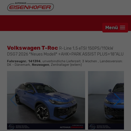
Menü
Volkswagen T-Roc
R-Line 1.5 eTSI 150PS/110kW
DSG7 2026 *Neues Modell* +AHK+PARK ASSIST PLUS+18"ALU
Fahrzeugnr.
:
141394
, unverbindliche Lieferzeit:
3 Wochen
, Landesversion:
DK - Dänemark,
Neuwagen
, Zentrallager (extern)