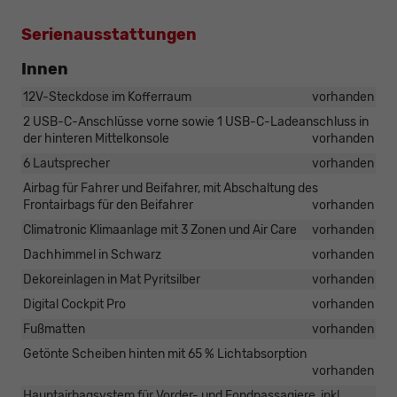
Serienausstattungen
Innen
12V-Steckdose im Kofferraum
vorhanden
2 USB-C-Anschlüsse vorne sowie 1 USB-C-Ladeanschluss in
der hinteren Mittelkonsole
vorhanden
6 Lautsprecher
vorhanden
Airbag für Fahrer und Beifahrer, mit Abschaltung des
Frontairbags für den Beifahrer
vorhanden
Climatronic Klimaanlage mit 3 Zonen und Air Care
vorhanden
Dachhimmel in Schwarz
vorhanden
Dekoreinlagen in Mat Pyritsilber
vorhanden
Digital Cockpit Pro
vorhanden
Fußmatten
vorhanden
Getönte Scheiben hinten mit 65 % Lichtabsorption
vorhanden
Hauptairbagsystem für Vorder- und Fondpassagiere, inkl.