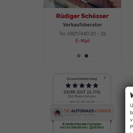
Thomas Mohr
Rüdiger Schös
Geschäftsleitung, KFZ-
Verkaufsberate
Techniker-Meister
Tel. 0821/440 20 -
Tel. 0821/440 20 - 32
E-Mail
E-Mail
U
b
v
P