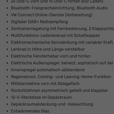
2x USB-C vorn und 1x USB-C hinten (nur Laden)
Bluetooth-Freisprecheinrichtung, Bluetooth Audio
VW Connect Online-Dienste (Vorbereitung)
Digitaler DAB+ Radioempfang
Zentralverriegelung mit Fernbedienung, 2 Klappschlü
Multifunktions-Lederlenkrad mit Schaltwippen
Elektromechanische Servolenkung mit variabler Kraft
Lenkrad in Höhe und Länge verstellbar
Elektrische Fensterheber vorn und hinten
Elektrische Außenspiegel, beheizt, asphärisch auf der
Innenspiegel automatisch abblendend
Regensensor, Coming- und Leaving-Home-Funktion
Mittelarmlehne vorn mit Ablagefach
Rücksitzlehnen asymmetrisch geteilt und klappbar
12-V-Steckdose im Gepäckraum
Gepäckraumabdeckung und -beleuchtung
Entwärmendes Glas