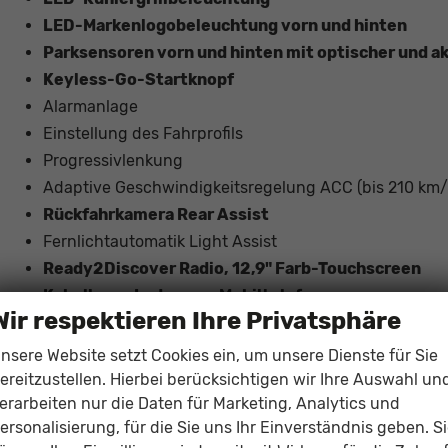
LED-Markenlogobeleuchtung vorn und hinten
ser
Parksensoren vorn und hinten mit optischer und a
Keyless-Go-Startknopf
r
Alarmanlage
 22
Einstellung des Fahrprofils
Progressivlenkung
Adaptive Geschwindigkeitsregelung ACC (bis 210 km/
Rückfahrkamera Rear Assist
Fernlichtautomatik Light Assist
Ready2Discover Radio, 12,9" Farb-Touchscreen
Kabelloses Laden von Mobiltelefonen
Wir respektieren Ihre Privatsphäre
Klappbare Außenspiegel
Umgebungsbeleuchtung mit Welcome-Light-Funktion
nsere Website setzt Cookies ein, um unsere Dienste für Sie
Höhenverstellbarer Beifahrersitz
ereitzustellen. Hierbei berücksichtigen wir Ihre Auswahl un
erarbeiten nur die Daten für Marketing, Analytics und
Lordosenstützen an Fahrer- und Beifahrersitz
ersonalisierung, für die Sie uns Ihr Einverständnis geben. S
Mittelarmlehne hinten mit Getränkehaltern