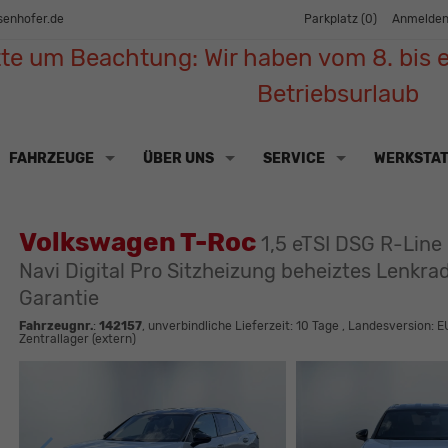
senhofer.de
Parkplatz (
0
)
Anmelde
tte um Beachtung: Wir haben vom 8. bis e
Betriebsurlaub
FAHRZEUGE
ÜBER UNS
SERVICE
WERKSTA
Volkswagen T-Roc
1,5 eTSI DSG R-Lin
Navi Digital Pro Sitzheizung beheiztes Lenkrad
Garantie
Fahrzeugnr.
:
142157
, unverbindliche Lieferzeit:
10 Tage
, Landesversion: E
Zentrallager (extern)