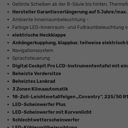
Getönte Scheiben ab der B-Säule bis hinten, Thermof
Hersteller Garantieverlängerung auf 5 Jahre/max
Ambiente Innenraumbeleuchtung -
Farbige LED-Innenraum- und Fußraumbeleuchtung vo
elektrische Heckklappe
Anhängerkupplung, klappbar, teilweise elektrisch
Navigationssystem
Sprachsteuerung
Digital Cockpit Pro LCD-Instrumententafel mit ei
Beheizte Vordersitze
Beheiztes Lenkrad
3 Zonen Klimaautomatik
18-Zoll-Leichtmetallfelgen „Coventry“, 225/50 R
LED-Scheinwerfer Plus
LED-Scheinwerfer mit Kurvenlicht
Schlechtwetterscheinwerfer
LED-Kühlergrillbeleuchtung