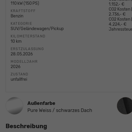
110 kW (150 PS)
1.152,- €
CO2 Kosten (
KRAFTSTOFF
2.736,- €
Benzin
CO2 Kosten
KATEGORIE
4.224,- €
SUV/Geländewagen/Pickup
Jahressteue
KILOMETERSTAND
10 km
ERSTZULASSUNG
28.05.2026
MODELLJAHR
2026
ZUSTAND
unfallfrei
Innen
Außenfarbe
Pure Weiss / schwarzes Dach
Beschreibung