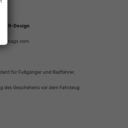
t
n im R-Design
enairbags vorn
tent für Fußgänger und Radfahrer,
ung des Geschehens vor dem Fahrzeug