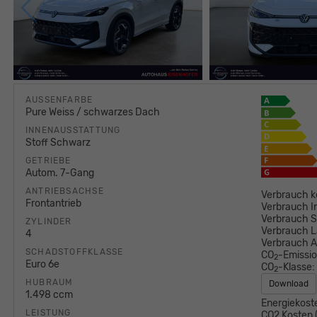
AUSSENFARBE
Pure Weiss / schwarzes Dach
INNENAUSSTATTUNG
Stoff Schwarz
GETRIEBE
Autom. 7-Gang
ANTRIEBSACHSE
Verbrauch k
Frontantrieb
Verbrauch I
Verbrauch S
ZYLINDER
Verbrauch L
4
Verbrauch 
SCHADSTOFFKLASSE
CO
-Emissi
2
Euro 6e
CO
-Klasse:
2
HUBRAUM
Download
1.498 ccm
Energiekost
LEISTUNG
CO2 Kosten (