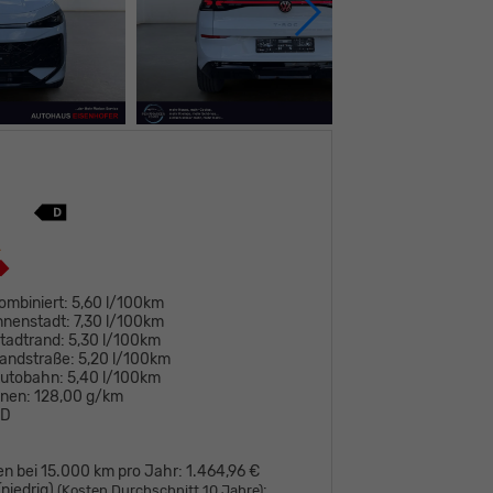
ombiniert:
5,60 l/100km
nnenstadt:
7,30 l/100km
tadtrand:
5,30 l/100km
andstraße:
5,20 l/100km
Autobahn:
5,40 l/100km
onen:
128,00 g/km
D
en bei 15.000 km pro Jahr:
1.464,96 €
niedrig)
:
(Kosten Durchschnitt 10 Jahre)