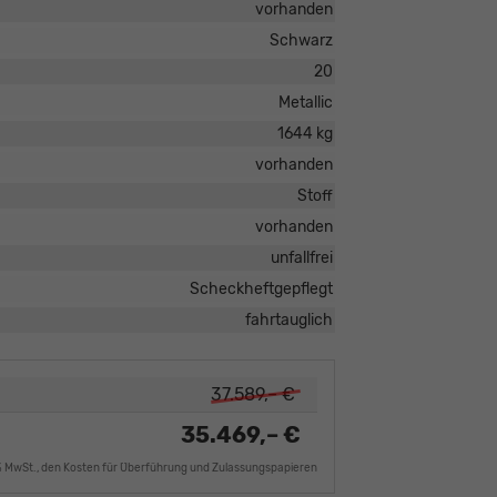
vorhanden
Schwarz
20
Metallic
1644 kg
vorhanden
Stoff
vorhanden
unfallfrei
Scheckheftgepflegt
fahrtauglich
37.589,– €
35.469,– €
9% MwSt., den Kosten für Überführung und Zulassungspapieren