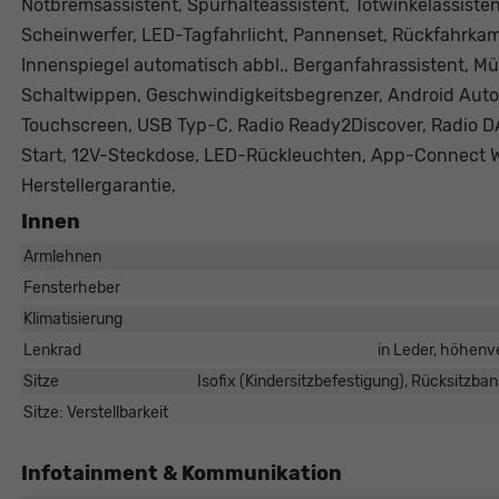
Notbremsassistent, Spurhalteassistent, Totwinkelassist
Scheinwerfer, LED-Tagfahrlicht, Pannenset, Rückfahrkam
Innenspiegel automatisch abbl., Berganfahrassistent, M
Schaltwippen, Geschwindigkeitsbegrenzer, Android Auto,
Touchscreen, USB Typ-C, Radio Ready2Discover, Radio D
Start, 12V-Steckdose, LED-Rückleuchten, App-Connect W
Herstellergarantie,
Innen
Armlehnen
Fensterheber
Klimatisierung
Lenkrad
in Leder, höhenve
Sitze
Isofix (Kindersitzbefestigung), Rücksitzbank
Sitze: Verstellbarkeit
Infotainment & Kommunikation