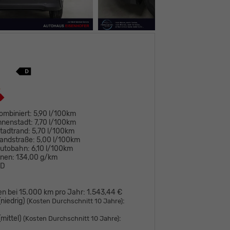
ombiniert:
5,90 l/100km
nnenstadt:
7,70 l/100km
tadtrand:
5,70 l/100km
andstraße:
5,00 l/100km
Autobahn:
6,10 l/100km
onen:
134,00 g/km
D
en bei 15.000 km pro Jahr:
1.543,44 €
niedrig)
:
(Kosten Durchschnitt 10 Jahre)
mittel)
:
(Kosten Durchschnitt 10 Jahre)