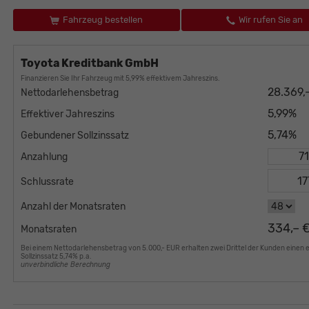
Fahrzeug bestellen
Wir rufen Sie an
Toyota Kreditbank GmbH
Finanzieren Sie Ihr Fahrzeug mit 5,99% effektivem Jahreszins.
28.369,
Nettodarlehensbetrag
5,99%
Effektiver Jahreszins
5,74%
Gebundener Sollzinssatz
Anzahlung
Schlussrate
Anzahl der Monatsraten
334,– 
Monatsraten
Bei einem Nettodarlehensbetrag von 5.000,- EUR erhalten zwei Drittel der Kunden einen 
Sollzinssatz 5,74% p.a.
unverbindliche Berechnung