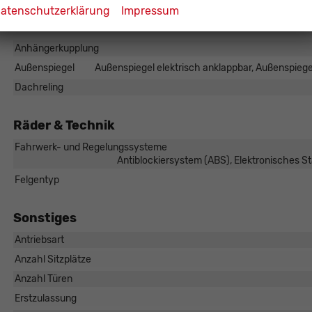
atenschutzerklärung
Impressum
Außen
Anhängerkupplung
Außenspiegel
Außenspiegel elektrisch anklappbar, Außenspiegel
Dachreling
Räder & Technik
Fahrwerk- und Regelungssysteme
Antiblockiersystem (ABS), Elektronisches S
Felgentyp
Sonstiges
Antriebsart
Anzahl Sitzplätze
Anzahl Türen
Erstzulassung