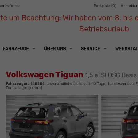
senhofer.de
Parkplatz (
0
)
Anmelde
tte um Beachtung: Wir haben vom 8. bis e
Betriebsurlaub
FAHRZEUGE
ÜBER UNS
SERVICE
WERKSTA
Volkswagen Tiguan
1,5 eTSI DSG Basi
Fahrzeugnr.
:
140504
, unverbindliche Lieferzeit:
10 Tage
, Landesversion: E
Zentrallager (extern)