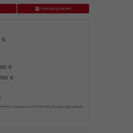
Fahrzeug parken
– €
€
€
€
effektiven Jahreszins von 5,99% oder günstiger (gebundener