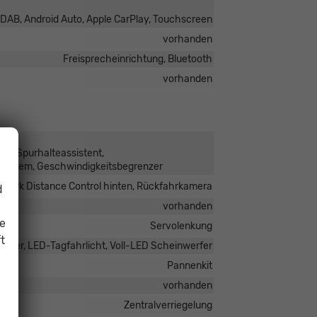
o DAB, Android Auto, Apple CarPlay, Touchscreen
vorhanden
Freisprecheinrichtung, Bluetooth
vorhanden
nt, Spurhalteassistent,
fsystem, Geschwindigkeitsbegrenzer
, Park Distance Control hinten, Rückfahrkamera
d
vorhanden
ie
Servolenkung
t
rfer, LED-Tagfahrlicht, Voll-LED Scheinwerfer
Pannenkit
vorhanden
Zentralverriegelung