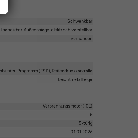
Schwenkbar
 beheizbar, Außenspiegel elektrisch verstellbar
vorhanden
tabilitäts-Programm (ESP), Reifendruckkontrolle
Leichtmetallfelge
Verbrennungsmotor (ICE)
5
5-türig
01.01.2026