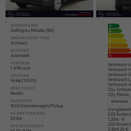
AUSSENFARBE
Delfingrau Metallic (B0)
INNENAUSSTATTUNG
Schwarz
GETRIEBE
Automatik
HUBRAUM
Verbrauch k
1.498 ccm
Verbrauch I
Verbrauch S
LEISTUNG
Verbrauch L
96 kW (131 PS)
Verbrauch 
KRAFTSTOFF
CO
-Emissi
2
Benzin
CO
-Klasse:
2
KATEGORIE
Download
SUV/Geländewagen/Pickup
Energiekost
KILOMETERSTAND
CO2 Kosten (
20 km
1.206,- €
CO2 Kosten (
ERSTZULASSUNG
2.864,25 €