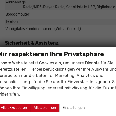
Audioanlage
Radio/MP3-Player, Radio, Schnittstelle USB, Digitalradi
Bordcomputer
Telefon
Volldigitales Kombiinstrument (Virtual Cockpit)
Sicherheit & Assistenz
Assistenzsysteme
Wir respektieren Ihre Privatsphäre
Regensensor, Notbremsassistent (City-Safety), Berganfahrassiste
Verkehrzeichenerkennung, Müdigkeitserkennungs-Sensor, Notru
nsere Website setzt Cookies ein, um unsere Dienste für Sie
Einparkhilfe
Park Distance Control vorne
ereitzustellen. Hierbei berücksichtigen wir Ihre Auswahl un
erarbeiten nur die Daten für Marketing, Analytics und
Innenspiegel automatisch abblendend
ersonalisierung, für die Sie uns Ihr Einverständnis geben. S
Lenkung
önnen Ihre Einwilligung jederzeit mit Wirkung für die Zukunf
Lichttechnik
Lichtsensor, LED-Scheinwe
iderrufen.
Pannenhilfe
Start/Stop-Automatik
Alle akzeptieren
Alle ablehnen
Einstellungen
Zentralverriegelung