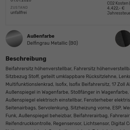
01.01.2026
CO2 Kosten
ZUSTAND
4.422,- €
unfallfrei
Jahressteue
Innen
Außenfarbe
Delfingrau Metallic (B0)
Beschreibung
Beifahrersitz höhenverstellbar, Fahrersitz höhenverstellb
Sitzbezug Stoff, geteilt umklappbare Rücksitzlehne, Lenk
Multifunktionslenkrad, Isofix, Isofix Beifahrersitz, 17 Zoll
Außenspiegel in Wagenfarbe, Stoßfänger in Wagenfarbe, 
Außenspiegel elektrisch einstellbar, Fensterheber elektri
Seitenairbags, Servolenkung, Sitzheizung vorne, ESP, We
Funk, Außenspiegel beheizbar, Beifahrerairbag, Fahrerairb
Reifendruckkontrolle, Regensensor, Lichtsensor, Digita