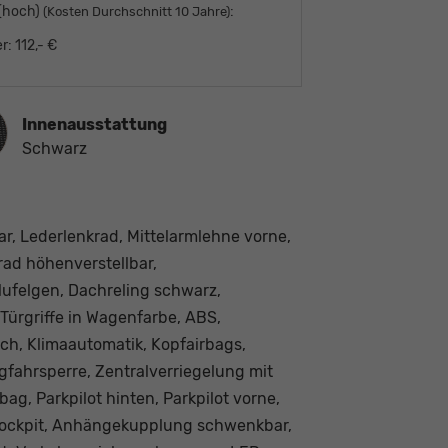
 (hoch)
:
(Kosten Durchschnitt 10 Jahre)
r:
112,- €
ausstattung
Innenausstattung
Schwarz
ar, Lederlenkrad, Mittelarmlehne vorne,
rad höhenverstellbar,
 Alufelgen, Dachreling schwarz,
Türgriffe in Wagenfarbe, ABS,
sch, Klimaautomatik, Kopfairbags,
gfahrsperre, Zentralverriegelung mit
ag, Parkpilot hinten, Parkpilot vorne,
l Cockpit, Anhängekupplung schwenkbar,