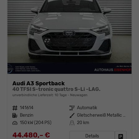
Audi A3 Sportback
40 TFSI S-tronic quattro S-Li -LAG.
unverbindliche Lieferzeit:
10 Tage
Neuwagen
Fahrzeugnr.
141614
Getriebe
Automatik
Kraftstoff
Benzin
Außenfarbe
Gletscherweiß Metallic (2Y)
Leistung
150 kW (204 PS)
Kilometerstand
20 km
44.480,– €
Details
Fahrzeug