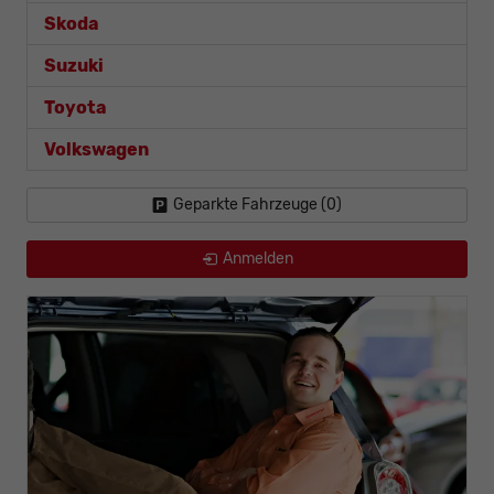
Skoda
Suzuki
Toyota
Volkswagen
Geparkte Fahrzeuge (
0
)
Anmelden