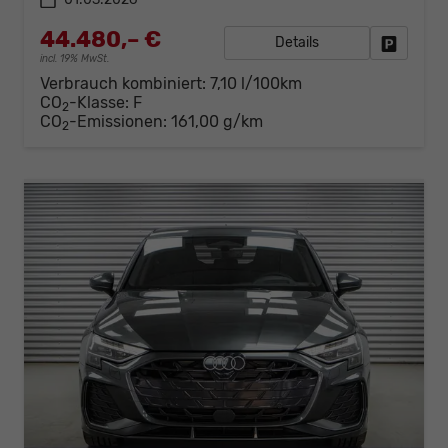
44.480,– €
Details
Fahrzeug
incl. 19% MwSt.
Verbrauch kombiniert:
7,10 l/100km
CO
-Klasse:
F
2
CO
-Emissionen:
161,00 g/km
2