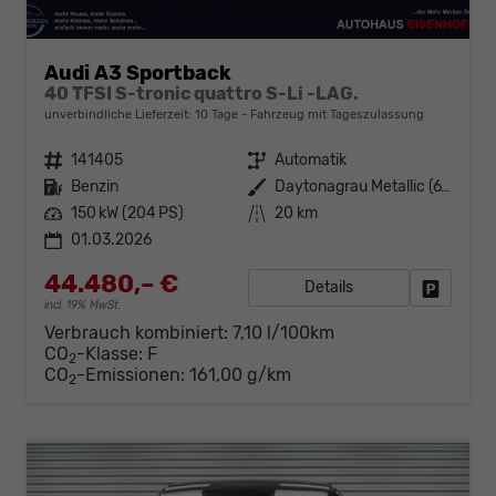
Audi A3 Sportback
40 TFSI S-tronic quattro S-Li -LAG.
unverbindliche Lieferzeit:
10 Tage
Fahrzeug mit Tageszulassung
Fahrzeugnr.
141405
Getriebe
Automatik
Kraftstoff
Benzin
Außenfarbe
Daytonagrau Metallic (6Y)
Leistung
150 kW (204 PS)
Kilometerstand
20 km
01.03.2026
44.480,– €
Details
Fahrzeug
incl. 19% MwSt.
Verbrauch kombiniert:
7,10 l/100km
CO
-Klasse:
F
2
CO
-Emissionen:
161,00 g/km
2