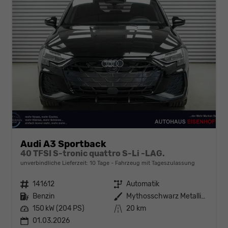
Audi A3 Sportback
40 TFSI S-tronic quattro S-Li -LAG.
unverbindliche Lieferzeit:
10 Tage
Fahrzeug mit Tageszulassung
Fahrzeugnr.
141612
Getriebe
Automatik
Kraftstoff
Benzin
Außenfarbe
Mythosschwarz Metallic (0E)
Leistung
150 kW (204 PS)
Kilometerstand
20 km
01.03.2026