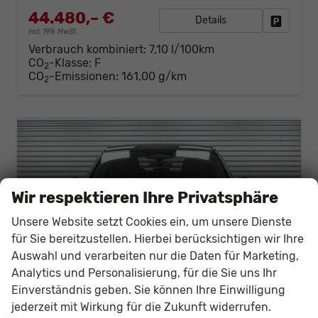
44.480,– €
Details
Fahrzeug
incl. 19% MwSt.
Verbrauch kombiniert:
7,10 l/100km
CO
-Klasse:
F
2
CO
-Emissionen:
161,00 g/km
2
Wir respektieren Ihre Privatsphäre
Unsere Website setzt Cookies ein, um unsere Dienste
für Sie bereitzustellen. Hierbei berücksichtigen wir Ihre
Auswahl und verarbeiten nur die Daten für Marketing,
Analytics und Personalisierung, für die Sie uns Ihr
Einverständnis geben. Sie können Ihre Einwilligung
jederzeit mit Wirkung für die Zukunft widerrufen.