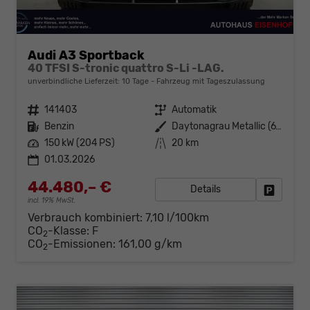
Audi A3 Sportback
40 TFSI S-tronic quattro S-Li -LAG.
unverbindliche Lieferzeit:
10 Tage
Fahrzeug mit Tageszulassung
Fahrzeugnr.
141403
Getriebe
Automatik
Kraftstoff
Benzin
Außenfarbe
Daytonagrau Metallic (6Y)
Leistung
150 kW (204 PS)
Kilometerstand
20 km
01.03.2026
44.480,– €
Details
Fahrzeug
incl. 19% MwSt.
Verbrauch kombiniert:
7,10 l/100km
CO
-Klasse:
F
2
CO
-Emissionen:
161,00 g/km
2