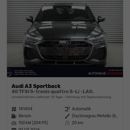
Audi A3 Sportback
40 TFSI S-tronic quattro S-Li -LAG.
unverbindliche Lieferzeit:
10 Tage
Fahrzeug mit Tageszulassung
Fahrzeugnr.
141404
Getriebe
Automatik
Kraftstoff
Benzin
Außenfarbe
Daytonagrau Metallic (6Y)
Leistung
150 kW (204 PS)
Kilometerstand
20 km
01.03.2026