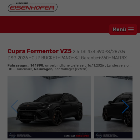
Menü
Cupra Formentor VZ5
2.5 TSI 4x4 390PS/287kW
DSG 2026 +CUP BUCKET+PANO+3J.Garantie+360+MATRIX
Fahrzeugnr.
:
141998
, unverbindliche Lieferzeit:
16.11.2026
, Landesversion:
DK - Dänemark,
Neuwagen
, Zentrallager (extern)