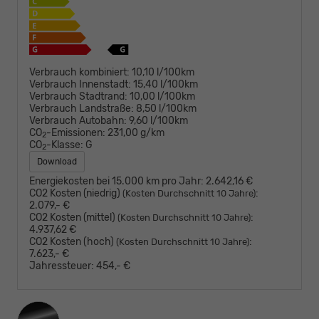
Verbrauch kombiniert:
10,10 l/100km
Verbrauch Innenstadt:
15,40 l/100km
Verbrauch Stadtrand:
10,00 l/100km
Verbrauch Landstraße:
8,50 l/100km
Verbrauch Autobahn:
9,60 l/100km
CO
-Emissionen:
231,00 g/km
2
CO
-Klasse:
G
2
Download
Energiekosten bei 15.000 km pro Jahr:
2.642,16 €
CO2 Kosten (niedrig)
:
(Kosten Durchschnitt 10 Jahre)
2.079,- €
CO2 Kosten (mittel)
:
(Kosten Durchschnitt 10 Jahre)
4.937,62 €
CO2 Kosten (hoch)
:
(Kosten Durchschnitt 10 Jahre)
7.623,- €
Jahressteuer:
454,- €