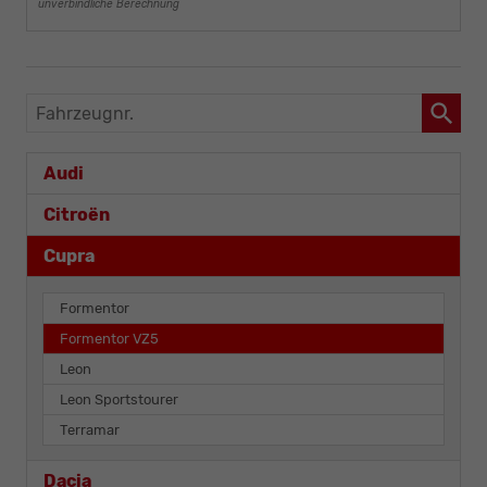
unverbindliche Berechnung
Fahrzeugnr.
Audi
Citroën
Cupra
Formentor
Formentor VZ5
Leon
Leon Sportstourer
Terramar
Dacia