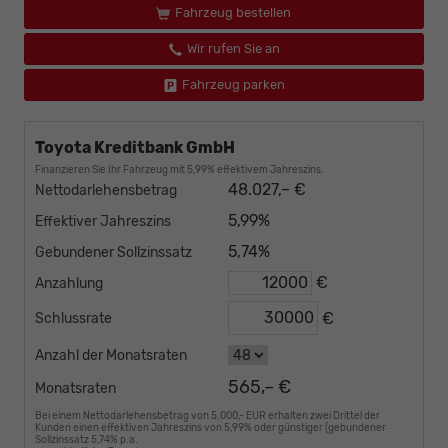
Fahrzeug bestellen
Wir rufen Sie an
Fahrzeug parken
Toyota Kreditbank GmbH
Finanzieren Sie Ihr Fahrzeug mit 5,99% effektivem Jahreszins.
48.027,– €
Nettodarlehensbetrag
5,99%
Effektiver Jahreszins
5,74%
Gebundener Sollzinssatz
€
Anzahlung
€
Schlussrate
Anzahl der Monatsraten
565,– €
Monatsraten
Bei einem Nettodarlehensbetrag von 5.000,- EUR erhalten zwei Drittel der
Kunden einen effektiven Jahreszins von 5,99% oder günstiger (gebundener
Sollzinssatz 5,74% p.a.