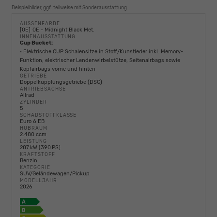
Beispielbilder, ggf. teilweise mit Sonderausstattung
AUSSENFARBE
0E
0E - Midnight Black Met.
INNENAUSSTATTUNG
Cup Bucket:
• Elektrische CUP Schalensitze in Stoff/Kunstleder inkl. Memory-
Funktion, elektrischer Lendenwirbelstütze, Seitenairbags sowie
Kopfairbags vorne und hinten
GETRIEBE
Doppelkupplungsgetriebe (DSG)
ANTRIEBSACHSE
Allrad
ZYLINDER
5
SCHADSTOFFKLASSE
Euro 6 EB
HUBRAUM
2.480 ccm
LEISTUNG
287 kW (390 PS)
KRAFTSTOFF
Benzin
KATEGORIE
SUV/Geländewagen/Pickup
MODELLJAHR
2026