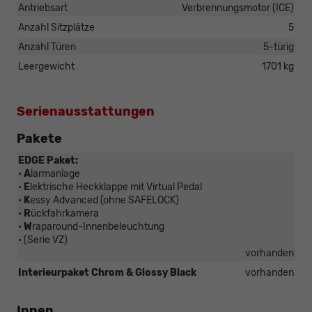
Antriebsart
Verbrennungsmotor (ICE)
Anzahl Sitzplätze
5
Anzahl Türen
5-türig
Leergewicht
1701 kg
Serienausstattungen
Pakete
EDGE Paket:
•
A
larmanlage
•
E
lektrische Heckklappe mit Virtual Pedal
•
K
essy Advanced (ohne SAFELOCK)
•
R
ückfahrkamera
•
W
raparound-Innenbeleuchtung
• (Serie VZ)
vorhanden
Interieurpaket Chrom & Glossy Black
vorhanden
Innen