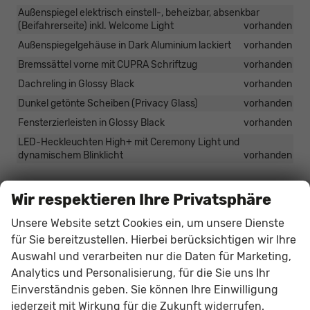
Außenspiegel elektrisch einstell-, beheizbar, absenkbar
(Beifahrerseite) inkl. Welcome Light
vorhanden
Außenspiegelgehäuse in Dark Aluminium lackiert
vorhanden
Bremssättel vorne mit CUPRA Schriftzug
vorhanden
Dachreling in Glossy Black
vorhanden
Dunkel getönte Scheiben (Privacy Glass)
vorhanden
Fensterzierleisten in Glossy Black
vorhanden
LED-Heckleuchten High+ mit Ceremony Light und
dynamischem Blinklicht
vorhanden
Räder & Technik
Wir respektieren Ihre Privatsphäre
20 Zoll VZ5 Leichtmetallfelgen in Kupferoptik
Unsere Website setzt Cookies ein, um unsere Dienste
vorhanden
für Sie bereitzustellen. Hierbei berücksichtigen wir Ihre
Dynamic Chassis Control (DCC)
vorhanden
Auswahl und verarbeiten nur die Daten für Marketing,
XDS elektronische Differenzialsperre (dynamische
Analytics und Personalisierung, für die Sie uns Ihr
Traktionsregelung)
vorhanden
Einverständnis geben. Sie können Ihre Einwilligung
jederzeit mit Wirkung für die Zukunft widerrufen.