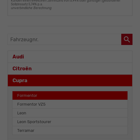
Kunden einen effektiven Jahreszins von 5,99% oder günstiger (gebundener
Sollzinssatz 5,74% p.a.
unverbindliche Berechnung
Fahrzeugnr.
Audi
Citroën
Cupra
Formentor
Formentor VZ5
Leon
Leon Sportstourer
Terramar