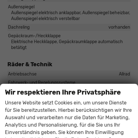
Außenspiegel
Außenspiegel elektrisch anklappbar, Außenspiegel beheizbar,
Außenspiegel elektrisch verstellbar
Dachreling
vorhanden
Gepäckraum-/Heckklappe
Elektrische Heckklappe, Gepäckraumklappe automatisch
betätigt
Räder & Technik
Antriebsachse
Allrad
Fahrwerk- und Regelungssysteme
Antiblockiersystem (ABS), Elektronisches Stabilitäts-
Wir respektieren Ihre Privatsphäre
Programm (ESP), Reifendruckkontrolle, Sportfahrwerk
Unsere Website setzt Cookies ein, um unsere Dienste
Felgentyp
Leichtmetallfelge
für Sie bereitzustellen. Hierbei berücksichtigen wir Ihre
Auswahl und verarbeiten nur die Daten für Marketing,
Sonstiges
Analytics und Personalisierung, für die Sie uns Ihr
Antriebsart
Verbrennungsmotor (ICE)
Einverständnis geben. Sie können Ihre Einwilligung