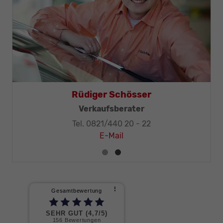
r
Rüdiger Schösser
niker-Meister
Verkaufsberater
- 32
Tel. 0821/440 20 - 22
E-Mail