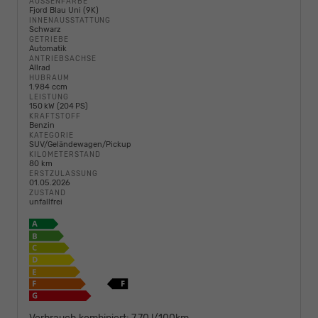
AUSSENFARBE
Fjord Blau Uni (9K)
INNENAUSSTATTUNG
Schwarz
GETRIEBE
Automatik
ANTRIEBSACHSE
Allrad
HUBRAUM
1.984 ccm
LEISTUNG
150 kW (204 PS)
KRAFTSTOFF
Benzin
KATEGORIE
SUV/Geländewagen/Pickup
KILOMETERSTAND
80 km
ERSTZULASSUNG
01.05.2026
ZUSTAND
unfallfrei