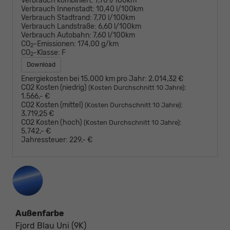
Verbrauch kombiniert:
7,70 l/100km
Verbrauch Innenstadt:
10,40 l/100km
Verbrauch Stadtrand:
7,70 l/100km
Verbrauch Landstraße:
6,60 l/100km
Verbrauch Autobahn:
7,60 l/100km
CO
-Emissionen:
174,00 g/km
2
CO
-Klasse:
F
2
Download
Energiekosten bei 15.000 km pro Jahr:
2.014,32 €
CO2 Kosten (niedrig)
:
(Kosten Durchschnitt 10 Jahre)
1.566,- €
CO2 Kosten (mittel)
:
(Kosten Durchschnitt 10 Jahre)
3.719,25 €
CO2 Kosten (hoch)
:
(Kosten Durchschnitt 10 Jahre)
5.742,- €
Jahressteuer:
229,- €
Außenfarbe
Fjord Blau Uni (9K)