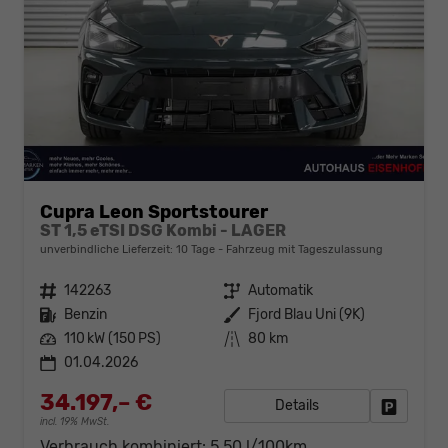
Cupra Leon Sportstourer
ST 1,5 eTSI DSG Kombi - LAGER
unverbindliche Lieferzeit:
10 Tage
Fahrzeug mit Tageszulassung
Fahrzeugnr.
142263
Getriebe
Automatik
Kraftstoff
Benzin
Außenfarbe
Fjord Blau Uni (9K)
Leistung
110 kW (150 PS)
Kilometerstand
80 km
01.04.2026
34.197,– €
Details
Fahrzeug
incl. 19% MwSt.
Verbrauch kombiniert:
5,50 l/100km