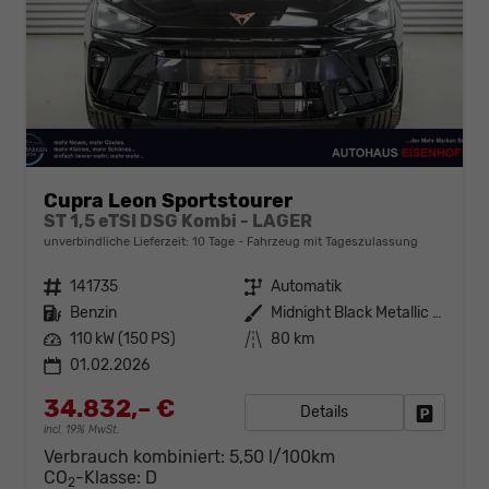
Cupra Leon Sportstourer
ST 1,5 eTSI DSG Kombi - LAGER
unverbindliche Lieferzeit:
10 Tage
Fahrzeug mit Tageszulassung
Fahrzeugnr.
141735
Getriebe
Automatik
Kraftstoff
Benzin
Außenfarbe
Midnight Black Metallic (0E)
Leistung
110 kW (150 PS)
Kilometerstand
80 km
01.02.2026
34.832,– €
Details
Fahrzeug
incl. 19% MwSt.
Verbrauch kombiniert:
5,50 l/100km
CO
-Klasse:
D
2