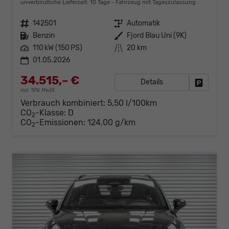
unverbindliche Lieferzeit:
10 Tage
Fahrzeug mit Tageszulassung
Fahrzeugnr.
142501
Getriebe
Automatik
Kraftstoff
Benzin
Außenfarbe
Fjord Blau Uni (9K)
Leistung
110 kW (150 PS)
Kilometerstand
20 km
01.05.2026
34.515,– €
Details
Fahrzeug
incl. 19% MwSt.
Verbrauch kombiniert:
5,50 l/100km
CO
-Klasse:
D
2
CO
-Emissionen:
124,00 g/km
2