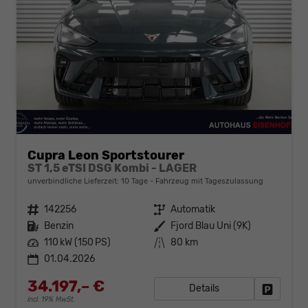
Cupra Leon Sportstourer
ST 1,5 eTSI DSG Kombi - LAGER
unverbindliche Lieferzeit:
10 Tage
Fahrzeug mit Tageszulassung
Fahrzeugnr.
142256
Getriebe
Automatik
Kraftstoff
Benzin
Außenfarbe
Fjord Blau Uni (9K)
Leistung
110 kW (150 PS)
Kilometerstand
80 km
01.04.2026
34.197,– €
Details
Fahrzeug
incl. 19% MwSt.