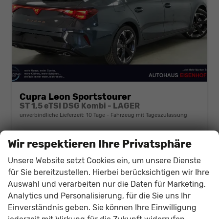
Cupra Leon Sportstourer
ST 1,5 eTSI DSG Kombi - LAGER
unverbindliche Lieferzeit:
10 Tage
Fahrzeug mit Tageszulassung
Fahrzeugnr.
142500
Getriebe
Automatik
Wir respektieren Ihre Privatsphäre
Kraftstoff
Benzin
Außenfarbe
Fjord Blau Uni (9K)
Leistung
110 kW (150 PS)
Kilometerstand
120 km
Unsere Website setzt Cookies ein, um unsere Dienste
01.05.2026
für Sie bereitzustellen. Hierbei berücksichtigen wir Ihre
Auswahl und verarbeiten nur die Daten für Marketing,
34.515,– €
Details
Fahrzeug
Analytics und Personalisierung, für die Sie uns Ihr
incl. 19% MwSt.
Einverständnis geben. Sie können Ihre Einwilligung
Verbrauch kombiniert:
5,50 l/100km