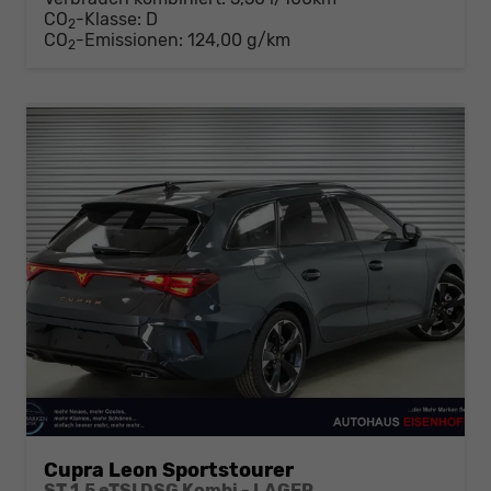
CO
-Klasse:
D
2
CO
-Emissionen:
124,00 g/km
2
Cupra Leon Sportstourer
ST 1,5 eTSI DSG Kombi - LAGER