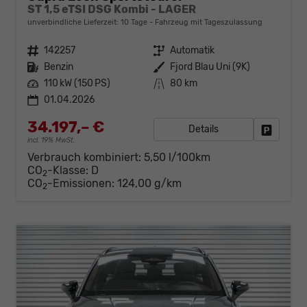
ST 1,5 eTSI DSG Kombi - LAGER
unverbindliche Lieferzeit:
10 Tage
Fahrzeug mit Tageszulassung
Fahrzeugnr.
142257
Getriebe
Automatik
Kraftstoff
Benzin
Außenfarbe
Fjord Blau Uni (9K)
Leistung
110 kW (150 PS)
Kilometerstand
80 km
01.04.2026
34.197,– €
Details
Fahrzeug
incl. 19% MwSt.
Verbrauch kombiniert:
5,50 l/100km
CO
-Klasse:
D
2
CO
-Emissionen:
124,00 g/km
2