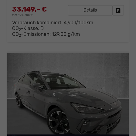
33.149,– €
Details
Fahrzeug
incl. 19% MwSt.
Verbrauch kombiniert:
4,90 l/100km
CO
-Klasse:
D
2
CO
-Emissionen:
129,00 g/km
2