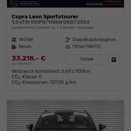
Cupra Leon Sportstourer
1.5 eTSI 150PS/110kW DSG7 2026
unverbindliche Lieferzeit: ca. 3-5 Monate
Neuwagen
Fahrzeugnr.
140968
Getriebe
Doppelkupplungsgetriebe (DSG)
Kraftstoff
Benzin
Leistung
110 kW (150 PS)
33.218,– €
Details
Fahrzeug
incl. 19% MwSt.
Verbrauch kombiniert:
5,60 l/100km
CO
-Klasse:
D
2
CO
-Emissionen:
127,00 g/km
2