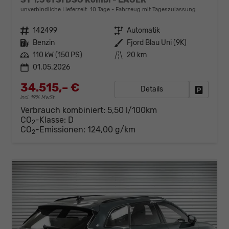
unverbindliche Lieferzeit:
10 Tage
Fahrzeug mit Tageszulassung
Fahrzeugnr.
142499
Getriebe
Automatik
Kraftstoff
Benzin
Außenfarbe
Fjord Blau Uni (9K)
Leistung
110 kW (150 PS)
Kilometerstand
20 km
01.05.2026
34.515,– €
Details
Fahrzeug
incl. 19% MwSt.
Verbrauch kombiniert:
5,50 l/100km
CO
-Klasse:
D
2
CO
-Emissionen:
124,00 g/km
2