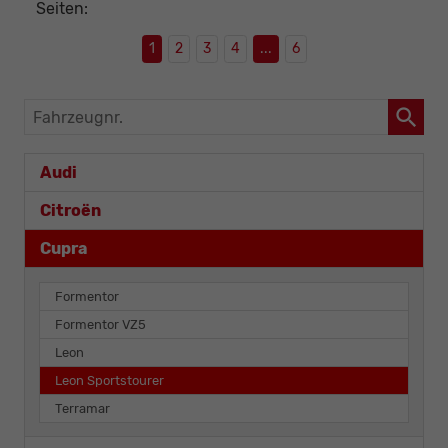
Seiten:
1
2
3
4
...
6
Fahrzeugnr.
Audi
Citroën
Cupra
Formentor
Formentor VZ5
Leon
Leon Sportstourer
Terramar