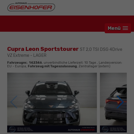
Menü
Cupra Leon Sportstourer
ST 2,0 TSI DSG 4Drive
VZ Extreme - LAGER
Fahrzeugnr.
:
142346
, unverbindliche Lieferzeit:
10 Tage
, Landesversion:
EU - Europa,
Fahrzeug mit Tageszulassung
, Zentrallager (extern)