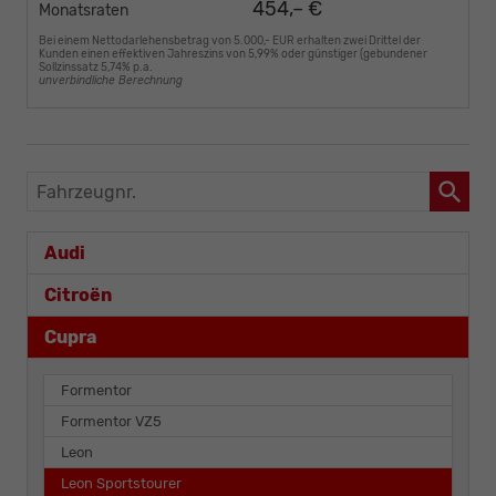
454,– €
Monatsraten
Bei einem Nettodarlehensbetrag von 5.000,- EUR erhalten zwei Drittel der
Kunden einen effektiven Jahreszins von 5,99% oder günstiger (gebundener
Sollzinssatz 5,74% p.a.
unverbindliche Berechnung
Fahrzeugnr.
Audi
Citroën
Cupra
Formentor
Formentor VZ5
Leon
Leon Sportstourer