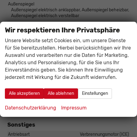
Außenspiegel
Außenspiegel elektrisch anklappbar, Außenspiegel beheizbar,
Außenspiegel elektrisch verstellbar
Dachausführung
Panoramadach, Schiebe-Hebedach
Wir respektieren Ihre Privatsphäre
Dachreling
vorhanden
Unsere Website setzt Cookies ein, um unsere Dienste
Gepäckraum-/Heckklappe
Elektrische Heckklappe, Gepäckraumklappe automatisch
für Sie bereitzustellen. Hierbei berücksichtigen wir Ihre
betätigt
Auswahl und verarbeiten nur die Daten für Marketing,
Analytics und Personalisierung, für die Sie uns Ihr
Räder & Technik
Einverständnis geben. Sie können Ihre Einwilligung
jederzeit mit Wirkung für die Zukunft widerrufen.
Antriebsachse
Allrad
Fahrwerk- und Regelungssysteme
Alle akzeptieren
Alle ablehnen
Einstellungen
Antiblockiersystem (ABS), Elektronisches Stabilitäts-
Programm (ESP), Reifendruckkontrolle, Sportfahrwerk
Datenschutzerklärung
Impressum
Felgentyp
Leichtmetallfelge
Sonstiges
Antriebsart
Verbrennungsmotor (ICE)