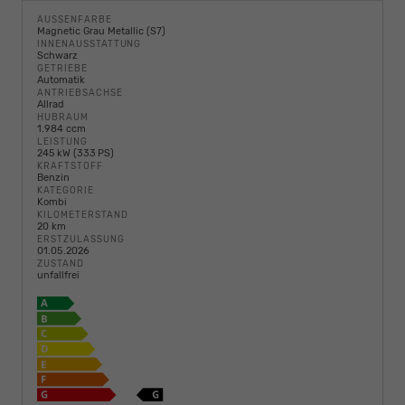
AUSSENFARBE
Magnetic Grau Metallic (S7)
INNENAUSSTATTUNG
Schwarz
GETRIEBE
Automatik
ANTRIEBSACHSE
Allrad
HUBRAUM
1.984 ccm
LEISTUNG
245 kW (333 PS)
KRAFTSTOFF
Benzin
KATEGORIE
Kombi
KILOMETERSTAND
20 km
ERSTZULASSUNG
01.05.2026
ZUSTAND
unfallfrei