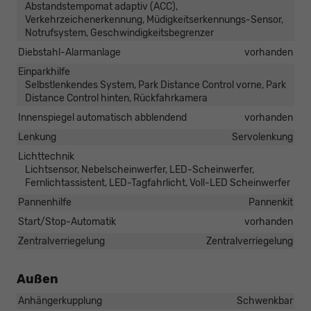
Abstandstempomat adaptiv (ACC),
Verkehrzeichenerkennung, Müdigkeitserkennungs-Sensor,
Notrufsystem, Geschwindigkeitsbegrenzer
Diebstahl-Alarmanlage
vorhanden
Einparkhilfe
Selbstlenkendes System, Park Distance Control vorne, Park
Distance Control hinten, Rückfahrkamera
Innenspiegel automatisch abblendend
vorhanden
Lenkung
Servolenkung
Lichttechnik
Lichtsensor, Nebelscheinwerfer, LED-Scheinwerfer,
Fernlichtassistent, LED-Tagfahrlicht, Voll-LED Scheinwerfer
Pannenhilfe
Pannenkit
Start/Stop-Automatik
vorhanden
Zentralverriegelung
Zentralverriegelung
Außen
Anhängerkupplung
Schwenkbar