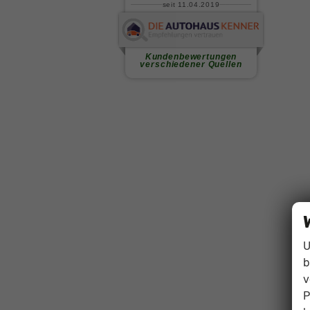
U
b
v
P