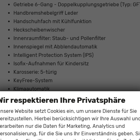
Getriebe 6-Gang - Doppelkupplungsgetriebe (Typ: GF
Handbremshebelgriff Leder
Handschuhfach mit Kühlfunktion
Heckscheibenwischer
Innenraumfilter: Staub- und Pollenfilter
Innenspiegel mit Abblendautomatik
Intelligent Protection System (IPS)
Isofix-Aufnahmen für Kindersitz
Karosserie: 5-türig
KeyFree-System
Klimaautomatik
Knieairbag Fahrerseite
Wir respektieren Ihre Privatsphäre
Komfort-Paket
nsere Website setzt Cookies ein, um unsere Dienste für Sie
Kopf-Schulter-Airbag vorn und hinten
ereitzustellen. Hierbei berücksichtigen wir Ihre Auswahl un
Lendenwirbelstütze Sitz vorn links
erarbeiten nur die Daten für Marketing, Analytics und
Lenkrad (Leder) mit Multifunktion
ersonalisierung, für die Sie uns Ihr Einverständnis geben. S
Lenksäule (Lenkrad) höhen-/längsverstellbar