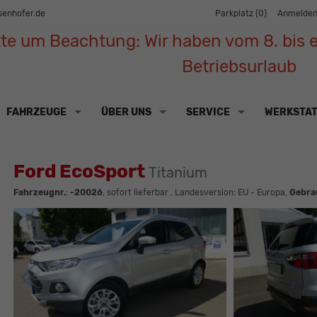
senhofer.de
Parkplatz (
0
)
Anmelde
tte um Beachtung: Wir haben vom 8. bis e
Betriebsurlaub
FAHRZEUGE
ÜBER UNS
SERVICE
WERKSTA
Ford EcoSport
Titanium
Fahrzeugnr.
:
-20026
,
sofort lieferbar
, Landesversion: EU - Europa,
Gebra