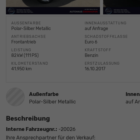
AUSSENFARBE
INNENAUSSTATTUNG
Polar-Silber Metallic
auf Anfrage
ANTRIEBSACHSE
SCHADSTOFFKLASSE
Frontantrieb
Euro 6
LEISTUNG
KRAFTSTOFF
82 kW (111 PS)
Benzin
KILOMETERSTAND
ERSTZULASSUNG
41.950 km
16.10.2017
Außenfarbe
Innen
Polar-Silber Metallic
auf A
Beschreibung
Interne Fahrzeugnr.:
-20026
Ihre Ansprechpartner für den Verkauf: