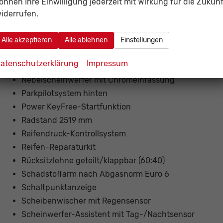
önnen Ihre Einwilligung jederzeit mit Wirkung für die Zukunf
LM-Felgen 6x16 (6x2-Speichen)
iderrufen.
Metallic-Lackierung
Mittelarmlehne vorn mit Staufach und 12V-Anschluß
Alle akzeptieren
Alle ablehnen
Einstellungen
Motor 1,5 Ltr. - 82 kW Ti-VCT KAT
atenschutzerklärung
Impressum
Nebelscheinwerfer
Nebelscheinwerfer mit Chromeinfassung
Parkpilotsystem hinten
Power KeyFree-Startfunktion
Radstand 2519 mm
Reifendruck-Kontrollsystem
Reifen-Reparaturkit
Rücksitzlehne geteilt/klappbar (60:40)
Schadstoffarm nach Abgasnorm Euro 6
Schaltpunktanzeige
Scheibenwischer mit Regensensor
Scheinwerfer-Assistent mit Tag-/Nachtsensor