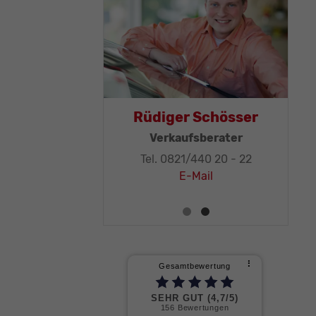
as Mohr
Rüdiger Schösser
leitung, KFZ-
Verkaufsberater
ker-Meister
Tel. 0821/440 20 - 22
1/440 20 - 32
E-Mail
E-Mail