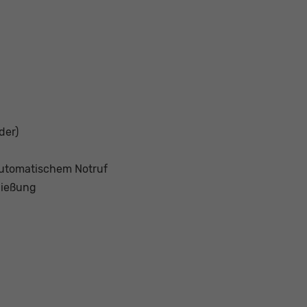
der)
automatischem Notruf
ließung