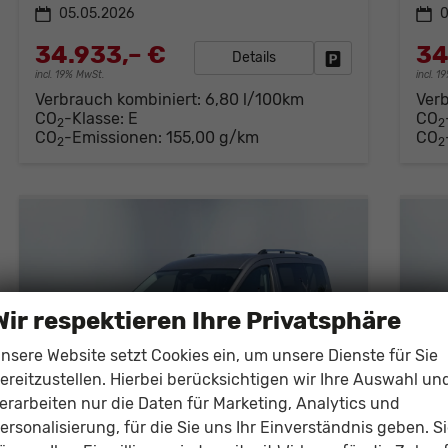
05.05.2026
0
34.933,– €
34
Details
Fahrzeug parken
incl. 19% MwSt.
incl. 
Verbrauch kombiniert:
6,80 l/100km
Ver
CO
-Klasse:
E
CO
2
2
CO
-Emissionen:
155,00 g/km
CO
2
2
Wir respektieren Ihre Privatsphäre
nsere Website setzt Cookies ein, um unsere Dienste für Sie
ereitzustellen. Hierbei berücksichtigen wir Ihre Auswahl un
erarbeiten nur die Daten für Marketing, Analytics und
ersonalisierung, für die Sie uns Ihr Einverständnis geben. S