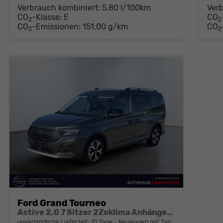
Verbrauch kombiniert:
5,80 l/100km
Ver
CO
-Klasse:
E
CO
2
2
CO
-Emissionen:
151,00 g/km
CO
2
2
Ford Grand Tourneo
Active 2,0 7 Sitzer 2Zoklima Anhängerkupplung Panoramadach AGR Sitze Sitzheizung Einparkhilfe Kamera 17 Zoll Leichtmetall ACC
unverbindliche Lieferzeit:
10 Tage
Neuwagen mit Tageszulassung