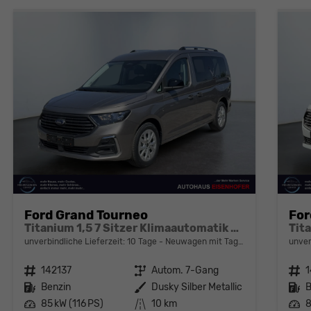
Ford Grand Tourneo
For
Titanium 1,5 7 Sitzer Klimaautomatik Anhängerkupplung Sitzheizung Einparkhilfe Kamera 17 Zoll Leichtmetall ACC
unverbindliche Lieferzeit:
10 Tage
Neuwagen mit Tageszulassung
unver
Fahrzeugnr.
142137
Getriebe
Autom. 7-Gang
Fahrzeugnr.
1
Kraftstoff
Benzin
Außenfarbe
Dusky Silber Metallic
Kraftstoff
B
Leistung
85 kW (116 PS)
Kilometerstand
10 km
Leistung
8