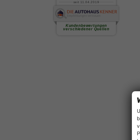
U
b
v
P