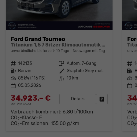
Ford Grand Tourneo
For
Titanium 1,5 7 Sitzer Klimaautomatik Anhängerkupplung Sitzheizung Einparkhilfe Kamera 17 Zoll Leichtmetall ACC
unverbindliche Lieferzeit:
10 Tage
Neuwagen mit Tageszulassung
unver
Fahrzeugnr.
142133
Getriebe
Autom. 7-Gang
Fahrzeugnr.
1
Kraftstoff
Benzin
Außenfarbe
Graphite Grey metallic
Kraftstoff
B
Leistung
85 kW (116 PS)
Kilometerstand
10 km
Leistung
8
05.05.2026
0
34.923,– €
34
Details
Fahrzeug parken
incl. 19% MwSt.
incl. 
Verbrauch kombiniert:
6,80 l/100km
Ver
CO
-Klasse:
E
CO
2
2
CO
-Emissionen:
155,00 g/km
CO
2
2