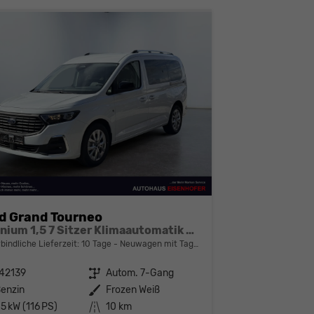
d Grand Tourneo
Titanium 1,5 7 Sitzer Klimaautomatik Anhängerkupplung Sitzheizung Einparkhilfe Kamera 17 Zoll Leichtmetall ACC
bindliche Lieferzeit:
10 Tage
Neuwagen mit Tageszulassung
42139
Getriebe
Autom. 7-Gang
enzin
Außenfarbe
Frozen Weiß
5 kW (116 PS)
Kilometerstand
10 km