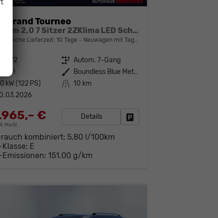
t
d Grand Tourneo
Titanium 2,0 7 Sitzer 2ZKlima LED Scheinwerfer Anhängerkupplung Sitzheizung Einparkhilfe Kamera 17 Zoll Leichtmetall ACC
bindliche Lieferzeit:
10 Tage
Neuwagen mit Tageszulassung
42172
Getriebe
Autom. 7-Gang
iesel
Außenfarbe
Boundless Blue Metallic
0 kW (122 PS)
Kilometerstand
10 km
0.03.2026
.965,– €
Details
Fahrzeug parken
19% MwSt.
brauch kombiniert:
5,80 l/100km
-Klasse:
E
-Emissionen:
151,00 g/km