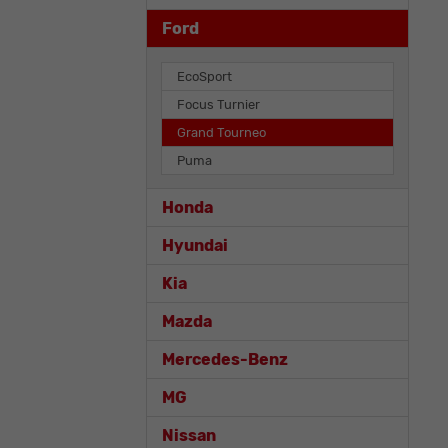
Ford
EcoSport
Focus Turnier
Grand Tourneo
Puma
Honda
Hyundai
Kia
Mazda
Mercedes-Benz
MG
Nissan