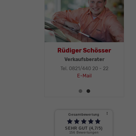
mas Mohr
Rüdiger Schösser
sleitung, KFZ-
Verkaufsberater
iker-Meister
Tel. 0821/440 20 - 22
21/440 20 - 32
E-Mail
E-Mail