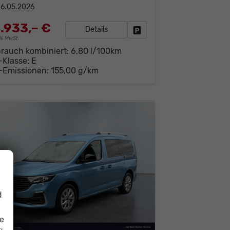
6.05.2026
.933,– €
Details
Fahrzeug parken
19% MwSt.
brauch kombiniert:
6,80 l/100km
-Klasse:
E
-Emissionen:
155,00 g/km
d
ie