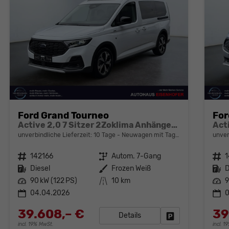
Ford Grand Tourneo
For
Active 2,0 7 Sitzer 2Zoklima Anhängerkupplung Panoramadach AGR Sitze Sitzheizung Einparkhilfe Kamera 17 Zoll Leichtmetall ACC
unverbindliche Lieferzeit:
10 Tage
Neuwagen mit Tageszulassung
unver
Fahrzeugnr.
142166
Getriebe
Autom. 7-Gang
Fahrzeugnr.
1
Kraftstoff
Diesel
Außenfarbe
Frozen Weiß
Kraftstoff
D
Leistung
90 kW (122 PS)
Kilometerstand
10 km
Leistung
9
04.04.2026
39.608,– €
39
Details
Fahrzeug parken
incl. 19% MwSt.
incl. 