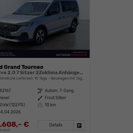
d Grand Tourneo
Active 2,0 7 Sitzer 2Zoklima Anhängerkupplung Panoramadach AGR Sitze Sitzheizung Einparkhilfe Kamera 17 Zoll Leichtmetall ACC
bindliche Lieferzeit:
10 Tage
Neuwagen mit Tageszulassung
42167
Getriebe
Autom. 7-Gang
iesel
Außenfarbe
Frost Silber
0 kW (122 PS)
Kilometerstand
10 km
04.04.2026
.608,– €
Details
Fahrzeug parken
19% MwSt.