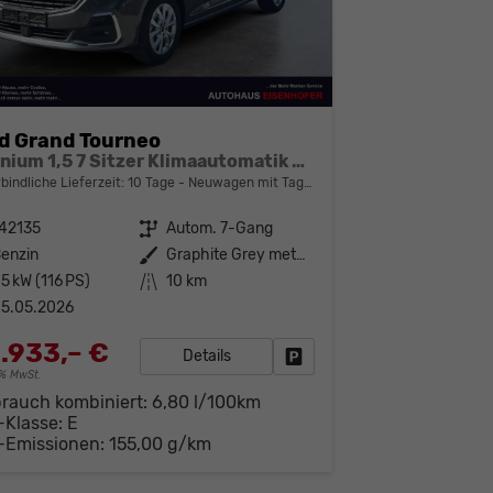
d Grand Tourneo
Titanium 1,5 7 Sitzer Klimaautomatik Anhängerkupplung Sitzheizung Einparkhilfe Kamera 17 Zoll Leichtmetall ACC
bindliche Lieferzeit:
10 Tage
Neuwagen mit Tageszulassung
42135
Getriebe
Autom. 7-Gang
enzin
Außenfarbe
Graphite Grey metallic
5 kW (116 PS)
Kilometerstand
10 km
5.05.2026
.933,– €
Details
Fahrzeug parken
19% MwSt.
brauch kombiniert:
6,80 l/100km
-Klasse:
E
-Emissionen:
155,00 g/km