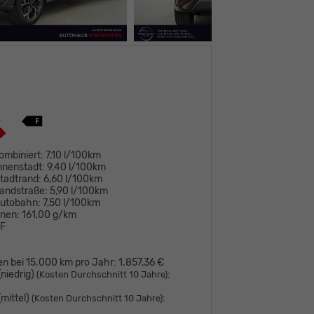
ombiniert:
7,10 l/100km
nnenstadt:
9,40 l/100km
tadtrand:
6,60 l/100km
andstraße:
5,90 l/100km
Autobahn:
7,50 l/100km
onen:
161,00 g/km
F
en bei 15.000 km pro Jahr:
1.857,36 €
niedrig)
:
(Kosten Durchschnitt 10 Jahre)
mittel)
:
(Kosten Durchschnitt 10 Jahre)