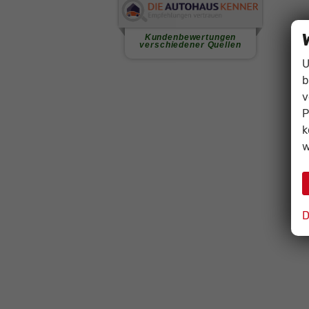
U
b
v
P
k
w
D