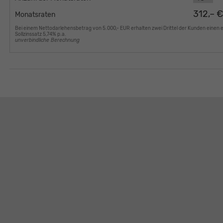
312,– 
Monatsraten
Bei einem Nettodarlehensbetrag von 5.000,- EUR erhalten zwei Drittel der Kunden einen 
Sollzinssatz 5,74% p.a.
unverbindliche Berechnung