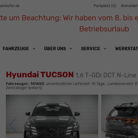
senhofer.de
Parkplatz (
0
)
Anmelde
tte um Beachtung: Wir haben vom 8. bis e
Betriebsurlaub
FAHRZEUGE
ÜBER UNS
SERVICE
WERKSTA
Hyundai TUCSON
1,6 T-GDi DCT N-Line
Fahrzeugnr.
:
141650
, unverbindliche Lieferzeit:
10 Tage
, Landesversion: E
Zentrallager (extern)