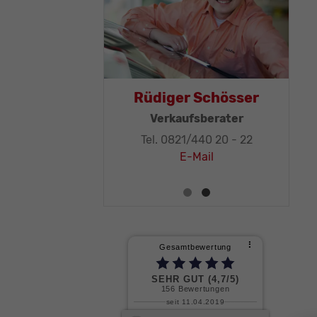
as Mohr
Rüdiger Schösser
leitung, KFZ-
Verkaufsberater
ker-Meister
Tel. 0821/440 20 - 22
1/440 20 - 32
E-Mail
E-Mail