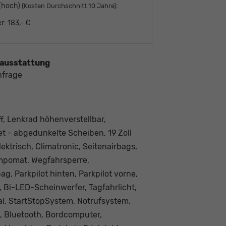
 (hoch)
:
(Kosten Durchschnitt 10 Jahre)
r:
183,- €
ausstattung
nfrage
f, Lenkrad höhenverstellbar,
et - abgedunkelte Scheiben, 19 Zoll
ektrisch, Climatronic, Seitenairbags,
Tempomat, Wegfahrsperre,
g, Parkpilot hinten, Parkpilot vorne,
, Bi-LED-Scheinwerfer, Tagfahrlicht,
al, StartStopSystem, Notrufsystem,
, Bluetooth, Bordcomputer,