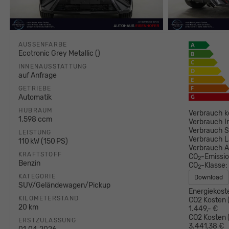
AUSSENFARBE
Ecotronic Grey Metallic ()
INNENAUSSTATTUNG
auf Anfrage
GETRIEBE
Automatik
HUBRAUM
Verbrauch k
1.598 ccm
Verbrauch I
Verbrauch S
LEISTUNG
Verbrauch L
110 kW (150 PS)
Verbrauch 
KRAFTSTOFF
CO
-Emissi
2
Benzin
CO
-Klasse:
2
KATEGORIE
Download
SUV/Geländewagen/Pickup
Energiekost
KILOMETERSTAND
CO2 Kosten (
20 km
1.449,- €
CO2 Kosten (
ERSTZULASSUNG
3.441,38 €