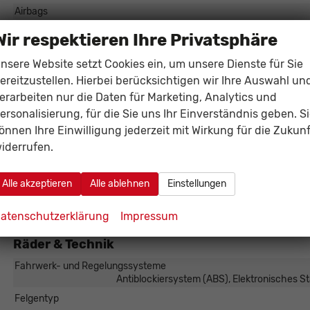
Airbags
Assistenzsysteme
Tempomat,
Wir respektieren Ihre Privatsphäre
Einparkhilfe
Park Distance Control vorne
nsere Website setzt Cookies ein, um unsere Dienste für Sie
Lenkung
ereitzustellen. Hierbei berücksichtigen wir Ihre Auswahl un
Lichttechnik
Tagfahrl
erarbeiten nur die Daten für Marketing, Analytics und
Start/Stop-Automatik
ersonalisierung, für die Sie uns Ihr Einverständnis geben. S
Zentralverriegelung
önnen Ihre Einwilligung jederzeit mit Wirkung für die Zukunf
iderrufen.
Außen
Alle akzeptieren
Alle ablehnen
Einstellungen
Außenspiegel
Außenspiegel elektrisch 
Gepäckraum-/Heckklappe
Elektrische Heckk
atenschutzerklärung
Impressum
Räder & Technik
Fahrwerk- und Regelungssysteme
Antiblockiersystem (ABS), Elektronisches S
Felgentyp