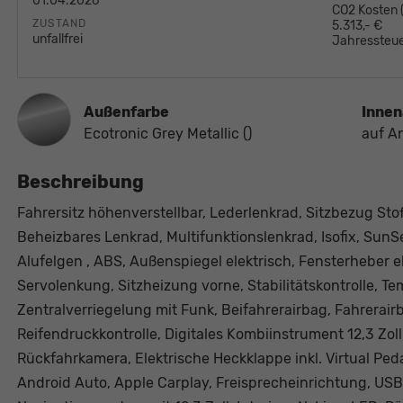
01.04.2026
CO2 Kosten
ZUSTAND
5.313,- €
unfallfrei
Jahressteue
Außenfarbe
Innen
Ecotronic Grey Metallic ()
auf A
Beschreibung
Fahrersitz höhenverstellbar, Lederlenkrad, Sitzbezug Stof
Beheizbares Lenkrad, Multifunktionslenkrad, Isofix, SunS
Alufelgen , ABS, Außenspiegel elektrisch, Fensterheber el
Servolenkung, Sitzheizung vorne, Stabilitätskontrolle, 
Zentralverriegelung mit Funk, Beifahrerairbag, Fahrerairba
Reifendruckkontrolle, Digitales Kombiinstrument 12,3 Zoll
Rückfahrkamera, Elektrische Heckklappe inkl. Virtual Ped
Android Auto, Apple Carplay, Freisprecheinrichtung, USB