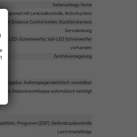
Seitenairbags Vorne
 Tempomat mit Lenkradkontrolle, Notrufsystem
, Park Distance Control hinten, Rückfahrkamera
Servolenkung
d
icht, LED-Scheinwerfer, Voll-LED Scheinwerfer
vorhanden
ie
Zentralverriegelung
t
anklappbar, Außenspiegel elektrisch verstellbar
lappe, Gepäckraumklappe automatisch betätigt
tabilitäts-Programm (ESP), Reifendruckkontrolle
Leichtmetallfelge