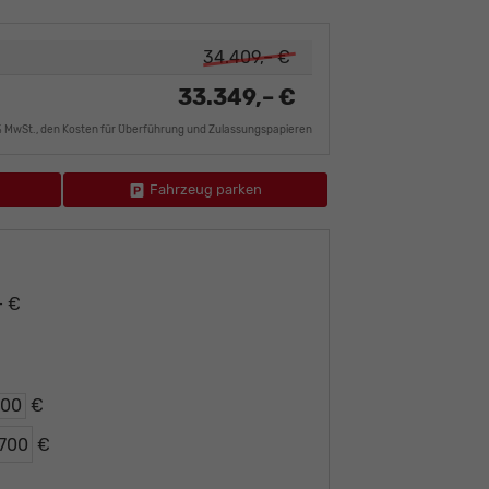
34.409,– €
33.349,– €
9% MwSt., den Kosten für Überführung und Zulassungspapieren
Fahrzeug parken
– €
€
€