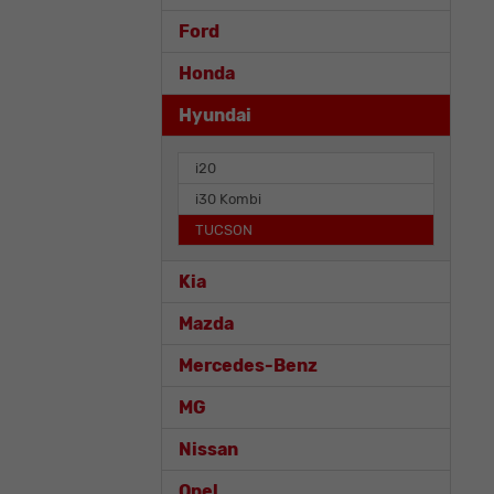
Ford
Honda
Hyundai
i20
i30 Kombi
TUCSON
Kia
Mazda
Mercedes-Benz
MG
Nissan
Opel