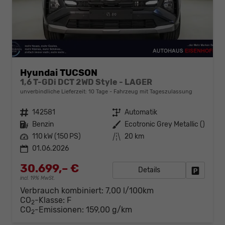
Hyundai TUCSON
1,6 T-GDi DCT 2WD Style - LAGER
unverbindliche Lieferzeit:
10 Tage
Fahrzeug mit Tageszulassung
Fahrzeugnr.
142581
Getriebe
Automatik
Kraftstoff
Benzin
Außenfarbe
Ecotronic Grey Metallic ()
Leistung
110 kW (150 PS)
Kilometerstand
20 km
01.06.2026
30.699,– €
Details
Fahrzeug
incl. 19% MwSt.
Verbrauch kombiniert:
7,00 l/100km
CO
-Klasse:
F
2
CO
-Emissionen:
159,00 g/km
2