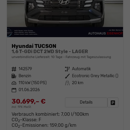
Hyundai TUCSON
1,6 T-GDi DCT 2WD Style - LAGER
unverbindliche Lieferzeit:
10 Tage
Fahrzeug mit Tageszulassung
Fahrzeugnr.
142579
Getriebe
Automatik
Kraftstoff
Benzin
Außenfarbe
Ecotronic Grey Metallic ()
Leistung
110 kW (150 PS)
Kilometerstand
20 km
01.06.2026
30.699,– €
Details
Fahrzeug
incl. 19% MwSt.
Verbrauch kombiniert:
7,00 l/100km
CO
-Klasse:
F
2
CO
-Emissionen:
159,00 g/km
2