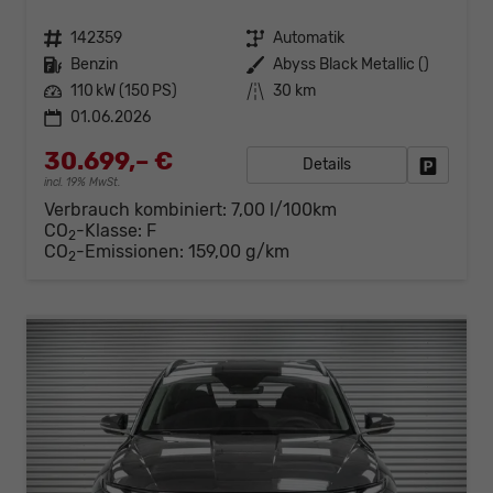
Fahrzeugnr.
142359
Getriebe
Automatik
Kraftstoff
Benzin
Außenfarbe
Abyss Black Metallic ()
Leistung
110 kW (150 PS)
Kilometerstand
30 km
01.06.2026
30.699,– €
Details
Fahrzeug
incl. 19% MwSt.
Verbrauch kombiniert:
7,00 l/100km
CO
-Klasse:
F
2
CO
-Emissionen:
159,00 g/km
2