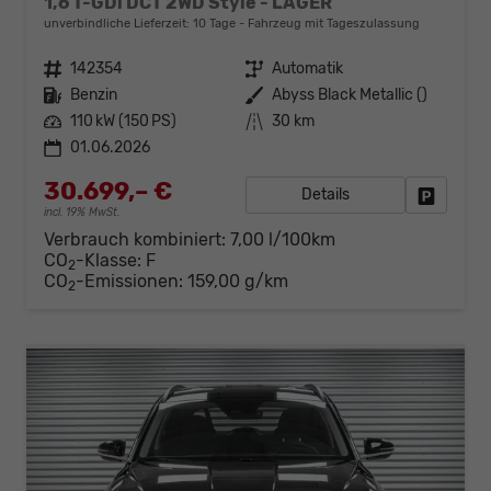
1,6 T-GDi DCT 2WD Style - LAGER
unverbindliche Lieferzeit:
10 Tage
Fahrzeug mit Tageszulassung
Fahrzeugnr.
142354
Getriebe
Automatik
Kraftstoff
Benzin
Außenfarbe
Abyss Black Metallic ()
Leistung
110 kW (150 PS)
Kilometerstand
30 km
01.06.2026
30.699,– €
Details
Fahrzeug
incl. 19% MwSt.
Verbrauch kombiniert:
7,00 l/100km
CO
-Klasse:
F
2
CO
-Emissionen:
159,00 g/km
2