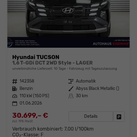
Hyundai TUCSON
1,6 T-GDi DCT 2WD Style - LAGER
unverbindliche Lieferzeit:
10 Tage
Fahrzeug mit Tageszulassung
Fahrzeugnr.
142358
Getriebe
Automatik
Kraftstoff
Benzin
Außenfarbe
Abyss Black Metallic ()
Leistung
110 kW (150 PS)
Kilometerstand
30 km
01.06.2026
30.699,– €
Details
Fahrzeug
incl. 19% MwSt.
Verbrauch kombiniert:
7,00 l/100km
CO
-Klasse:
F
2