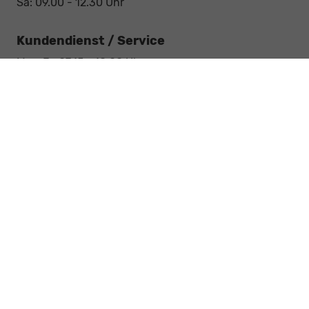
Sa: 09.00 - 12.30 Uhr
Kundendienst / Service
Mo - Fr: 07.15 - 18.00 Uhr
Sa: 09.00 - 12.30 Uhr
Werkstatt / Service
Mo - Fr: 08.00 - 12.30 Uhr
Mo - Fr: 13.30 - 17.00 Uhr
Notdienst
Sa: 09:00 - 12:30 Uhr