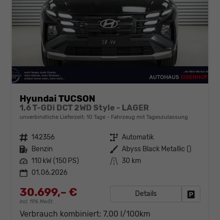
Hyundai TUCSON
1,6 T-GDi DCT 2WD Style - LAGER
unverbindliche Lieferzeit:
10 Tage
Fahrzeug mit Tageszulassung
Fahrzeugnr.
142356
Getriebe
Automatik
Kraftstoff
Benzin
Außenfarbe
Abyss Black Metallic ()
Leistung
110 kW (150 PS)
Kilometerstand
30 km
01.06.2026
30.699,– €
Details
Fahrzeug
incl. 19% MwSt.
Verbrauch kombiniert:
7,00 l/100km