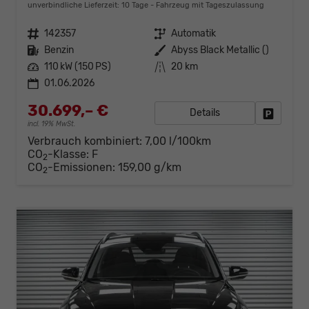
unverbindliche Lieferzeit:
10 Tage
Fahrzeug mit Tageszulassung
Fahrzeugnr.
142357
Getriebe
Automatik
Kraftstoff
Benzin
Außenfarbe
Abyss Black Metallic ()
Leistung
110 kW (150 PS)
Kilometerstand
20 km
01.06.2026
30.699,– €
Details
Fahrzeug
incl. 19% MwSt.
Verbrauch kombiniert:
7,00 l/100km
CO
-Klasse:
F
2
CO
-Emissionen:
159,00 g/km
2