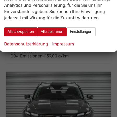
Analytics und Personalisierung, für die Sie uns Ihr
Fahrzeugnr.
142574
Getriebe
Automatik
Einverständnis geben. Sie können Ihre Einwilligung
Kraftstoff
Benzin
Außenfarbe
Ecotronic Grey Metallic ()
jederzeit mit Wirkung für die Zukunft widerrufen.
Leistung
110 kW (150 PS)
Kilometerstand
20 km
01.06.2026
Alle akzeptieren
Alle ablehnen
Einstellungen
30.699,– €
Details
Fahrzeug
incl. 19% MwSt.
Datenschutzerklärung
Impressum
Verbrauch kombiniert:
7,00 l/100km
CO
-Klasse:
F
2
CO
-Emissionen:
159,00 g/km
2