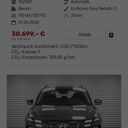
Fahrzeugnr.
142580
Getriebe
Automatik
Kraftstoff
Benzin
Außenfarbe
Ecotronic Grey Metallic ()
Leistung
110 kW (150 PS)
Kilometerstand
20 km
01.06.2026
30.699,– €
Details
Fahrzeug
incl. 19% MwSt.
Verbrauch kombiniert:
7,00 l/100km
CO
-Klasse:
F
2
CO
-Emissionen:
159,00 g/km
2