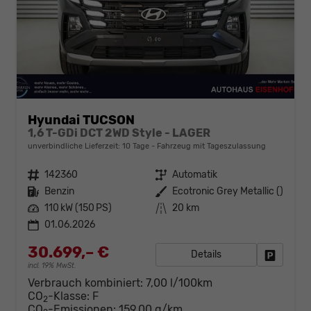
Hyundai TUCSON
1,6 T-GDi DCT 2WD Style - LAGER
unverbindliche Lieferzeit:
10 Tage
Fahrzeug mit Tageszulassung
Fahrzeugnr.
142360
Getriebe
Automatik
Kraftstoff
Benzin
Außenfarbe
Ecotronic Grey Metallic ()
Leistung
110 kW (150 PS)
Kilometerstand
20 km
01.06.2026
30.699,– €
Details
Fahrzeug
incl. 19% MwSt.
Verbrauch kombiniert:
7,00 l/100km
CO
-Klasse:
F
2
CO
-Emissionen:
159,00 g/km