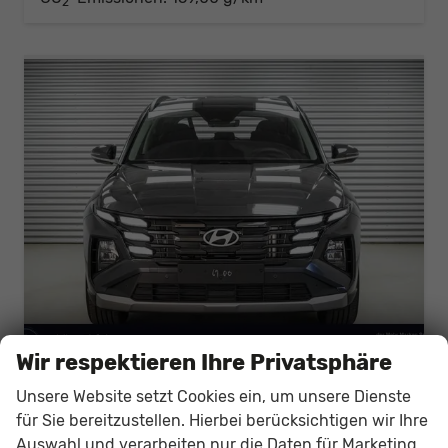
2
Wir respektieren Ihre Privatsphäre
Hyundai TUCSON
Unsere Website setzt Cookies ein, um unsere Dienste
1,6 T-GDi DCT 2WD Style - LAGER
für Sie bereitzustellen. Hierbei berücksichtigen wir Ihre
unverbindliche Lieferzeit:
10 Tage
Fahrzeug mit Tageszulassung
Auswahl und verarbeiten nur die Daten für Marketing,