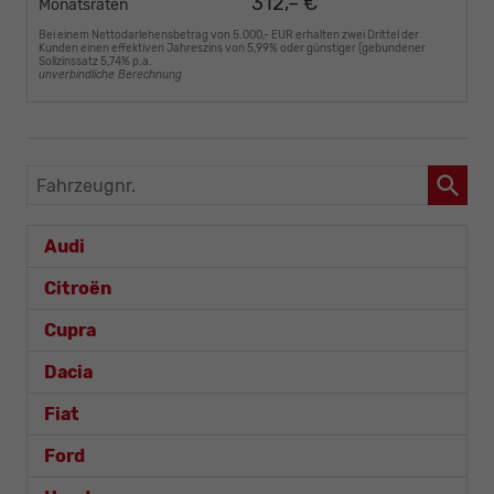
312,– €
Monatsraten
Bei einem Nettodarlehensbetrag von 5.000,- EUR erhalten zwei Drittel der
Kunden einen effektiven Jahreszins von 5,99% oder günstiger (gebundener
Sollzinssatz 5,74% p.a.
unverbindliche Berechnung
Fahrzeugnr.
Audi
Citroën
Cupra
Dacia
Fiat
Ford