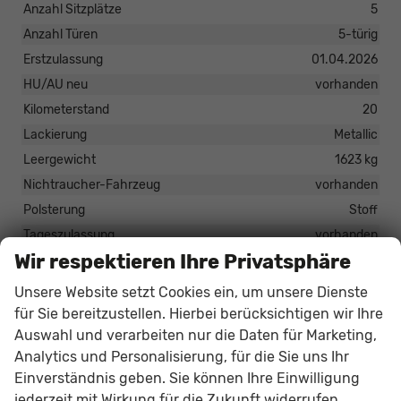
Anzahl Sitzplätze
5
Anzahl Türen
5-türig
Erstzulassung
01.04.2026
HU/AU neu
vorhanden
Kilometerstand
20
Lackierung
Metallic
Leergewicht
1623 kg
Nichtraucher-Fahrzeug
vorhanden
Polsterung
Stoff
Tageszulassung
vorhanden
Wir respektieren Ihre Privatsphäre
Zustand
unfallfrei
Zustand, Beschaffenheit
Scheckheftgepflegt
Unsere Website setzt Cookies ein, um unsere Dienste
Zustand, Fahrfähigkeit
fahrtauglich
für Sie bereitzustellen. Hierbei berücksichtigen wir Ihre
Auswahl und verarbeiten nur die Daten für Marketing,
Analytics und Personalisierung, für die Sie uns Ihr
34.409,– €
Einverständnis geben. Sie können Ihre Einwilligung
jederzeit mit Wirkung für die Zukunft widerrufen.
33.349,– €