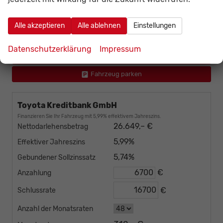
Gesamtpreis
incl. 19% MwSt., den Kosten für Überführung und Zulassungspapieren
Alle akzeptieren
Alle ablehnen
Einstellungen
Fahrzeug bestellen
Datenschutzerklärung
Impressum
Wir rufen Sie an
Fahrzeug parken
Toyota Kreditbank GmbH
Finanzieren Sie Ihr Fahrzeug mit 5,99% effektivem Jahreszins.
26.649,– €
Nettodarlehensbetrag
5,99%
Effektiver Jahreszins
5,74%
Gebundener Sollzinssatz
€
Anzahlung
€
Schlussrate
Anzahl der Monatsraten