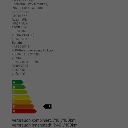
AUSSENFARBE
Ecotronic Grey Metallic ()
INNENAUSSTATTUNG
auf Anfrage
GETRIEBE
Automatik
HUBRAUM
1.598 ccm
LEISTUNG
110 kW (150 PS)
KRAFTSTOFF
Benzin
KATEGORIE
SUV/Geländewagen/Pickup
KILOMETERSTAND
20 km
ERSTZULASSUNG
01.04.2026
ZUSTAND
unfallfrei
Verbrauch kombiniert:
7,10 l/100km
Verbrauch Innenstadt:
9,40 l/100km