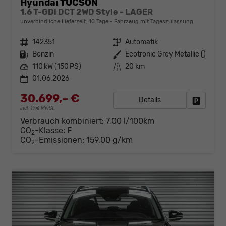
Hyundai TUCSON
1,6 T-GDi DCT 2WD Style - LAGER
unverbindliche Lieferzeit:
10 Tage
Fahrzeug mit Tageszulassung
Fahrzeugnr.
142351
Getriebe
Automatik
Kraftstoff
Benzin
Außenfarbe
Ecotronic Grey Metallic ()
Leistung
110 kW (150 PS)
Kilometerstand
20 km
01.06.2026
30.699,– €
Details
Fahrzeug
incl. 19% MwSt.
Verbrauch kombiniert:
7,00 l/100km
CO
-Klasse:
F
2
CO
-Emissionen:
159,00 g/km
2