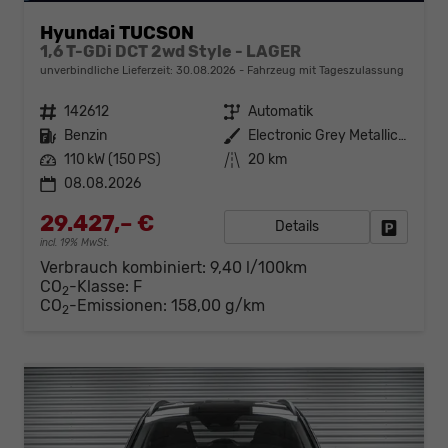
Hyundai TUCSON
1,6 T-GDi DCT 2wd Style - LAGER
unverbindliche Lieferzeit:
30.08.2026
Fahrzeug mit Tageszulassung
Fahrzeugnr.
142612
Getriebe
Automatik
Kraftstoff
Benzin
Außenfarbe
Electronic Grey Metallic ()
Leistung
110 kW (150 PS)
Kilometerstand
20 km
08.08.2026
29.427,– €
Details
Fahrzeug
incl. 19% MwSt.
Verbrauch kombiniert:
9,40 l/100km
CO
-Klasse:
F
2
CO
-Emissionen:
158,00 g/km
2