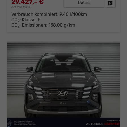
29.427,– €
Details
Fahrzeug
incl. 19% MwSt.
Verbrauch kombiniert:
9,40 l/100km
CO
-Klasse:
F
2
CO
-Emissionen:
158,00 g/km
2