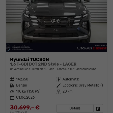
Hyundai TUCSON
1,6 T-GDi DCT 2WD Style - LAGER
unverbindliche Lieferzeit:
10 Tage
Fahrzeug mit Tageszulassung
Fahrzeugnr.
142350
Getriebe
Automatik
Kraftstoff
Benzin
Außenfarbe
Ecotronic Grey Metallic ()
Leistung
110 kW (150 PS)
Kilometerstand
20 km
01.06.2026
30.699,– €
Details
Fahrzeug
incl. 19% MwSt.