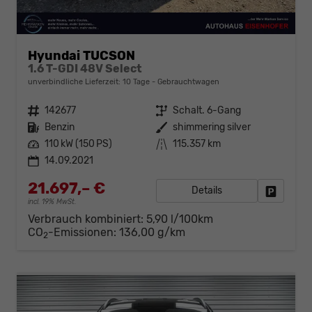
Hyundai TUCSON
1.6 T-GDI 48V Select
unverbindliche Lieferzeit:
10 Tage
Gebrauchtwagen
Fahrzeugnr.
142677
Getriebe
Schalt. 6-Gang
Kraftstoff
Benzin
Außenfarbe
shimmering silver
Leistung
110 kW (150 PS)
Kilometerstand
115.357 km
14.09.2021
21.697,– €
Details
Fahrzeug
incl. 19% MwSt.
Verbrauch kombiniert:
5,90 l/100km
CO
-Emissionen:
136,00 g/km
2