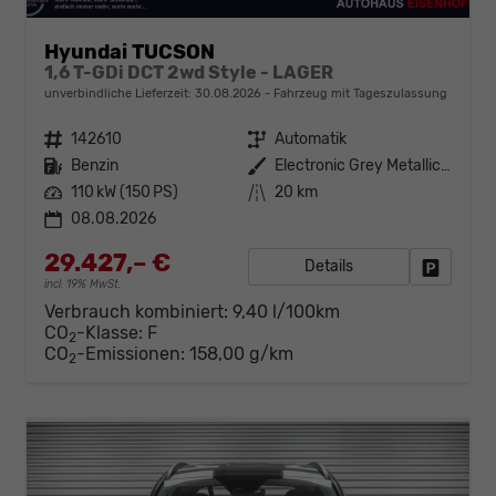
Hyundai TUCSON
1,6 T-GDi DCT 2wd Style - LAGER
unverbindliche Lieferzeit:
30.08.2026
Fahrzeug mit Tageszulassung
Fahrzeugnr.
142610
Getriebe
Automatik
Kraftstoff
Benzin
Außenfarbe
Electronic Grey Metallic ()
Leistung
110 kW (150 PS)
Kilometerstand
20 km
08.08.2026
29.427,– €
Details
Fahrzeug
incl. 19% MwSt.
Verbrauch kombiniert:
9,40 l/100km
CO
-Klasse:
F
2
CO
-Emissionen:
158,00 g/km
2