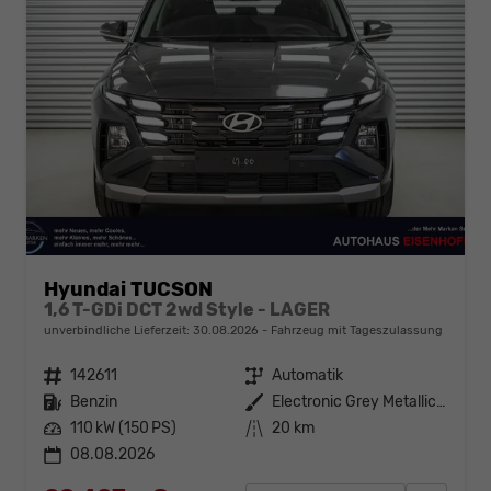
Hyundai TUCSON
1,6 T-GDi DCT 2wd Style - LAGER
unverbindliche Lieferzeit:
30.08.2026
Fahrzeug mit Tageszulassung
Fahrzeugnr.
142611
Getriebe
Automatik
Kraftstoff
Benzin
Außenfarbe
Electronic Grey Metallic ()
Leistung
110 kW (150 PS)
Kilometerstand
20 km
08.08.2026