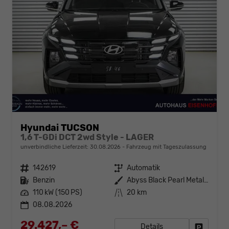
Hyundai TUCSON
1,6 T-GDi DCT 2wd Style - LAGER
unverbindliche Lieferzeit:
30.08.2026
Fahrzeug mit Tageszulassung
Fahrzeugnr.
142619
Getriebe
Automatik
Kraftstoff
Benzin
Außenfarbe
Abyss Black Pearl Metallic ()
Leistung
110 kW (150 PS)
Kilometerstand
20 km
08.08.2026
29.427,– €
Details
Fahrzeug