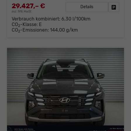
29.427,– €
Details
Fahrzeug
incl. 19% MwSt.
Verbrauch kombiniert:
6,30 l/100km
CO
-Klasse:
E
2
CO
-Emissionen:
144,00 g/km
2