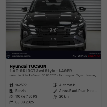
Hyundai TUCSON
1,6 T-GDi DCT 2wd Style - LAGER
unverbindliche Lieferzeit:
30.08.2026
Fahrzeug mit Tageszulassung
Fahrzeugnr.
142599
Getriebe
Automatik
Kraftstoff
Benzin
Außenfarbe
Abyss Black Pearl Metallic ()
Leistung
110 kW (150 PS)
Kilometerstand
20 km
08.08.2026