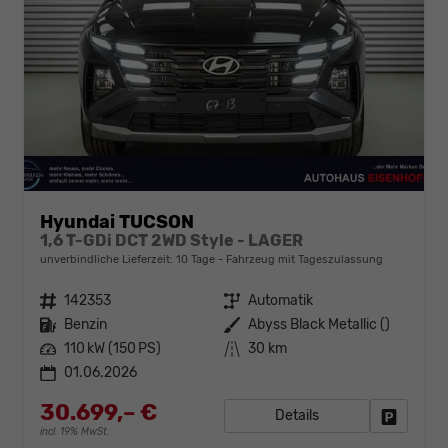
Hyundai TUCSON
1,6 T-GDi DCT 2WD Style - LAGER
unverbindliche Lieferzeit:
10 Tage
Fahrzeug mit Tageszulassung
Fahrzeugnr.
142353
Getriebe
Automatik
Kraftstoff
Benzin
Außenfarbe
Abyss Black Metallic ()
Leistung
110 kW (150 PS)
Kilometerstand
30 km
01.06.2026
30.699,– €
Details
Fahrzeug
incl. 19% MwSt.