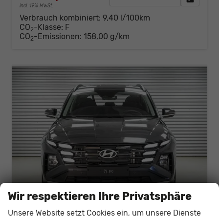
incl. 19% MwSt.
Verbrauch kombiniert:
9,40 l/100km
CO
-Klasse:
F
2
CO
-Emissionen:
158,00 g/km
2
Wir respektieren Ihre Privatsphäre
Unsere Website setzt Cookies ein, um unsere Dienste