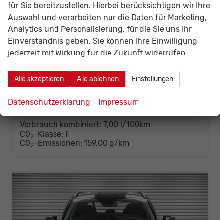
für Sie bereitzustellen. Hierbei berücksichtigen wir Ihre
Hyundai TUCSON
Auswahl und verarbeiten nur die Daten für Marketing,
1,6 T-GDi DCT 2WD Style - LAGER
Analytics und Personalisierung, für die Sie uns Ihr
unverbindliche Lieferzeit:
10 Tage
Fahrzeug mit Tageszulassung
Einverständnis geben. Sie können Ihre Einwilligung
Fahrzeugnr.
142349
Getriebe
Automatik
jederzeit mit Wirkung für die Zukunft widerrufen.
Kraftstoff
Benzin
Außenfarbe
Ecotronic Grey Metallic ()
Leistung
110 kW (150 PS)
Kilometerstand
20 km
Alle akzeptieren
Alle ablehnen
Einstellungen
01.06.2026
30.699,– €
Datenschutzerklärung
Impressum
Details
Fahrzeug
incl. 19% MwSt.
Verbrauch kombiniert:
7,00 l/100km
CO
-Klasse:
F
2
CO
-Emissionen:
159,00 g/km
2