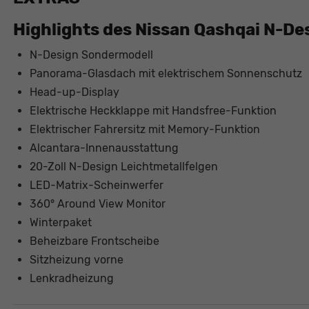
Highlights des Nissan Qashqai N-De
N-Design Sondermodell
Panorama-Glasdach mit elektrischem Sonnenschutz
Rüdiger Schösser
Head-up-Display
Verkaufsberater
Elektrische Heckklappe mit Handsfree-Funktion
Tel. 0821/440 20 - 22
Elektrischer Fahrersitz mit Memory-Funktion
E-Mail
Alcantara-Innenausstattung
20-Zoll N-Design Leichtmetallfelgen
LED-Matrix-Scheinwerfer
360° Around View Monitor
Winterpaket
Beheizbare Frontscheibe
Sitzheizung vorne
Lenkradheizung