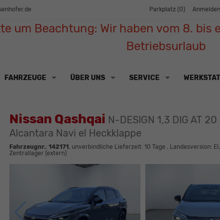
senhofer.de
Parkplatz (
0
)
Anmelde
tte um Beachtung: Wir haben vom 8. bis e
Betriebsurlaub
FAHRZEUGE
ÜBER UNS
SERVICE
WERKSTA
Nissan Qashqai
N-DESIGN 1,3 DIG AT 20
Alcantara Navi el Heckklappe
Fahrzeugnr.
:
142171
, unverbindliche Lieferzeit:
10 Tage
, Landesversion: E
Zentrallager (extern)