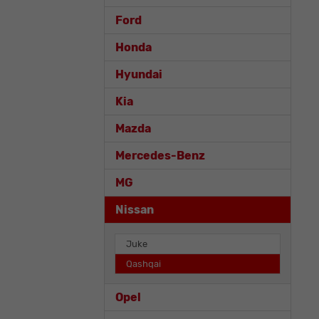
Ford
Honda
Hyundai
Kia
Mazda
Mercedes-Benz
MG
Nissan
Juke
Qashqai
Opel