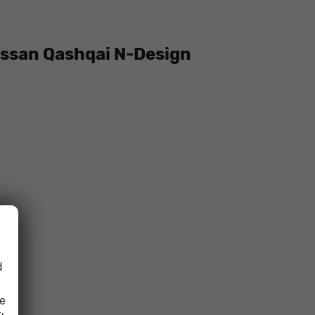
issan Qashqai N-Design
d
ie