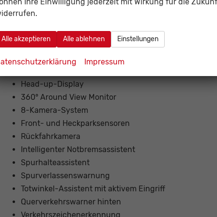
önnen Ihre Einwilligung jederzeit mit Wirkung für die Zukunf
iderrufen.
SICHERHEIT
Alle akzeptieren
Alle ablehnen
Einstellungen
Sicherheits- und Assistenzsysteme 
atenschutzerklärung
Impressum
Design
Head-up-Display
360° Around View Monitor
8-Kamera-System
Front- und Heckparksensoren
Rückfahrkamera
Intelligenter Notbremsassistent
Spurhalteassistent
Spurverlassenswarnung
Totwinkel-Assistent mit aktivem Eingriff
Querverkehrswarner hinten
Verkehrszeichenerkennung