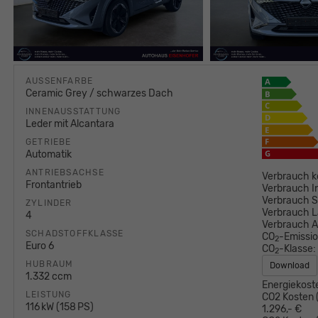
AUSSENFARBE
Ceramic Grey / schwarzes Dach
INNENAUSSTATTUNG
Leder mit Alcantara
GETRIEBE
Automatik
ANTRIEBSACHSE
Verbrauch k
Frontantrieb
Verbrauch I
Verbrauch S
ZYLINDER
Verbrauch L
4
Verbrauch 
SCHADSTOFFKLASSE
CO
-Emissi
2
Euro 6
CO
-Klasse:
2
HUBRAUM
Download
1.332 ccm
Energiekost
LEISTUNG
CO2 Kosten (
116 kW (158 PS)
1.296,- €