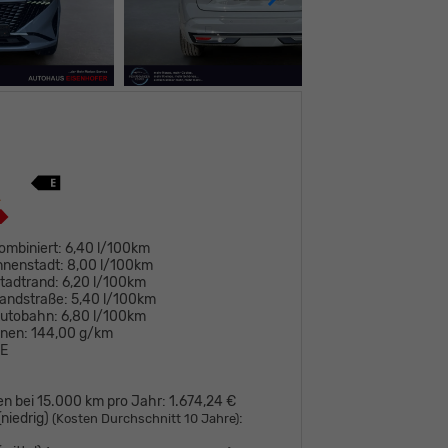
ombiniert:
6,40 l/100km
nnenstadt:
8,00 l/100km
tadtrand:
6,20 l/100km
andstraße:
5,40 l/100km
Autobahn:
6,80 l/100km
onen:
144,00 g/km
E
en bei 15.000 km pro Jahr:
1.674,24 €
niedrig)
:
(Kosten Durchschnitt 10 Jahre)