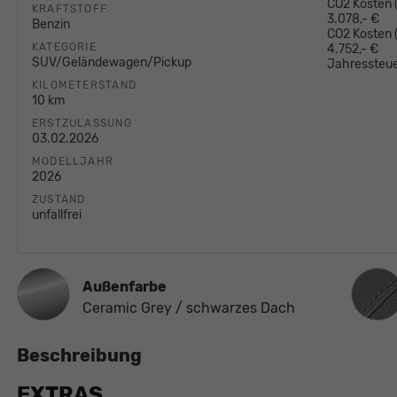
CO2 Kosten (
KRAFTSTOFF
3.078,- €
Benzin
CO2 Kosten
KATEGORIE
4.752,- €
SUV/Geländewagen/Pickup
Jahressteue
KILOMETERSTAND
10 km
ERSTZULASSUNG
03.02.2026
MODELLJAHR
2026
ZUSTAND
unfallfrei
Innen
Außenfarbe
Ceramic Grey / schwarzes Dach
Beschreibung
EXTRAS