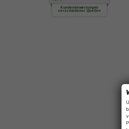
U
b
v
P