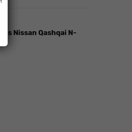
t
des Nissan Qashqai N-