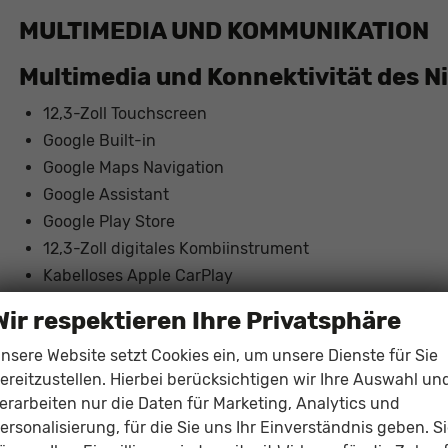
MULTIMEDIA UND KOMMUNIKATION
Multimedia und Konnektivität des N
12,3-Zoll Touchscreen
Google Built-in
Google Maps Navigation
Google Assistant
Google Play Store
12,3-Zoll digitales Kombiinstrument
Kabelloses Apple CarPlay
Kabelloses Android Auto
Wir respektieren Ihre Privatsphäre
USB-C Anschlüsse vorne und hinten
nsere Website setzt Cookies ein, um unsere Dienste für Sie
Induktive Smartphone-Ladeschale
ereitzustellen. Hierbei berücksichtigen wir Ihre Auswahl un
Bluetooth
erarbeiten nur die Daten für Marketing, Analytics und
6 Lautsprecher
ersonalisierung, für die Sie uns Ihr Einverständnis geben. S
Fahrmodus-Auswahl