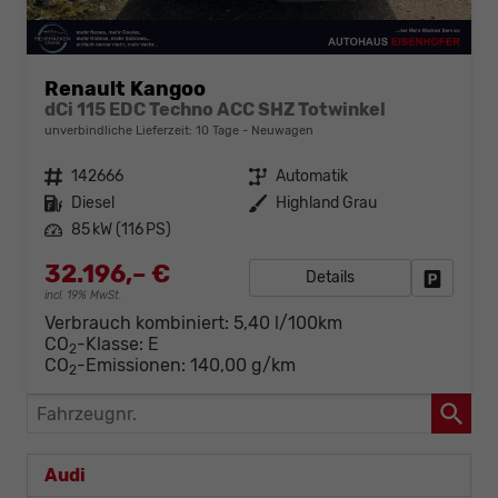
Renault Kangoo
dCi 115 EDC Techno ACC SHZ Totwinkel
unverbindliche Lieferzeit:
10 Tage
Neuwagen
Fahrzeugnr.
142666
Getriebe
Automatik
Kraftstoff
Diesel
Außenfarbe
Highland Grau
Leistung
85 kW (116 PS)
32.196,– €
Details
Fahrzeug
incl. 19% MwSt.
Verbrauch kombiniert:
5,40 l/100km
CO
-Klasse:
E
2
CO
-Emissionen:
140,00 g/km
2
Fahrzeugnr.
Audi