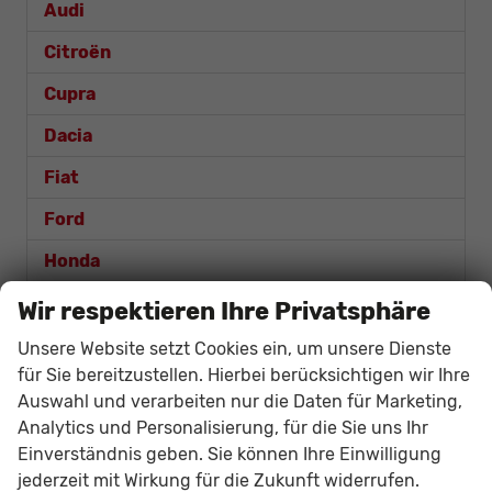
Audi
Citroën
Cupra
Dacia
Fiat
Ford
Honda
Hyundai
Wir respektieren Ihre Privatsphäre
Kia
Unsere Website setzt Cookies ein, um unsere Dienste
für Sie bereitzustellen. Hierbei berücksichtigen wir Ihre
Mazda
Auswahl und verarbeiten nur die Daten für Marketing,
Analytics und Personalisierung, für die Sie uns Ihr
Mercedes-Benz
Einverständnis geben. Sie können Ihre Einwilligung
MG
jederzeit mit Wirkung für die Zukunft widerrufen.