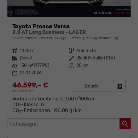
Toyota Proace Verso
2,0 AT Long Business - LAGER
unverbindliche Lieferzeit:
10 Tage
Fahrzeug mit Tageszulassung
Fahrzeugnr.
142577
Getriebe
Automatik
Kraftstoff
Diesel
Außenfarbe
Black Metallic (KTV)
Leistung
130 kW (177 PS)
Kilometerstand
20 km
01.01.2026
46.599,– €
Details
Fahrzeug
incl. 19% MwSt.
Verbrauch kombiniert:
7,50 l/100km
CO
-Klasse:
G
2
CO
-Emissionen:
196,00 g/km
2
Fahrzeugnr.