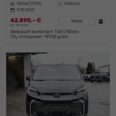
Leistung
130 kW (177 PS)
Kilometerstand
9.500 km
17.10.2023
42.890,– €
Details
Fahrzeug
incl. 19% MwSt.
Verbrauch kombiniert:
7,50 l/100km
CO
-Emissionen:
197,00 g/km
2