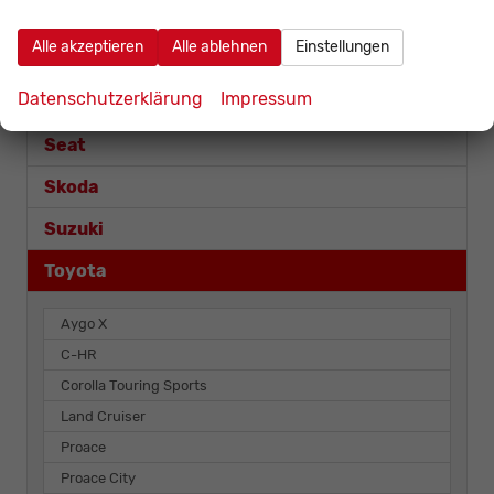
Nissan
Alle akzeptieren
Alle ablehnen
Einstellungen
Opel
Datenschutzerklärung
Impressum
Renault
Seat
Skoda
Suzuki
Toyota
Aygo X
C-HR
Corolla Touring Sports
Land Cruiser
Proace
Proace City