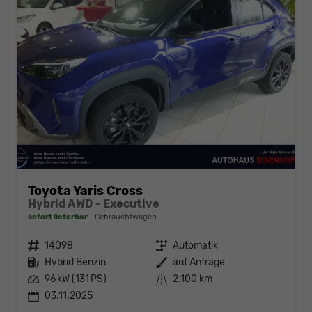
Toyota Yaris Cross
Hybrid AWD - Executive
sofort lieferbar
Gebrauchtwagen
Fahrzeugnr.
14098
Getriebe
Automatik
Kraftstoff
Hybrid Benzin
Außenfarbe
auf Anfrage
Leistung
96 kW (131 PS)
Kilometerstand
2.100 km
03.11.2025