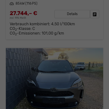
Leistung
85 kW (116 PS)
27.744,– €
Details
Fahrzeug
incl. 19% MwSt.
Verbrauch kombiniert:
4,50 l/100km
CO
-Klasse:
C
2
CO
-Emissionen:
101,00 g/km
2