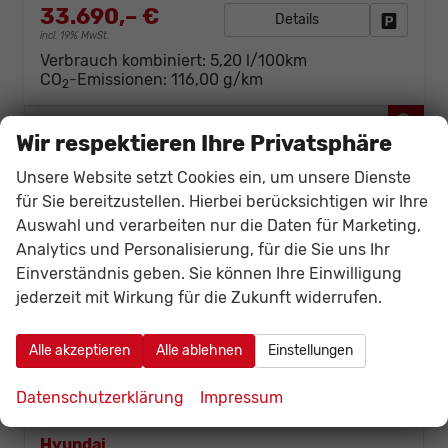
33.690,– €
Details
Fahrzeug
incl. 19% MwSt.
Verbrauch kombiniert:
5,20 l/100km
CO
-Emissionen:
116,00 g/km
2
Fahrzeugnr.
Wir respektieren Ihre Privatsphäre
Unsere Website setzt Cookies ein, um unsere Dienste
Audi
für Sie bereitzustellen. Hierbei berücksichtigen wir Ihre
Citroën
Auswahl und verarbeiten nur die Daten für Marketing,
Analytics und Personalisierung, für die Sie uns Ihr
Cupra
Einverständnis geben. Sie können Ihre Einwilligung
Dacia
jederzeit mit Wirkung für die Zukunft widerrufen.
Fiat
Alle akzeptieren
Alle ablehnen
Einstellungen
Ford
Datenschutzerklärung
Impressum
Honda
Hyundai