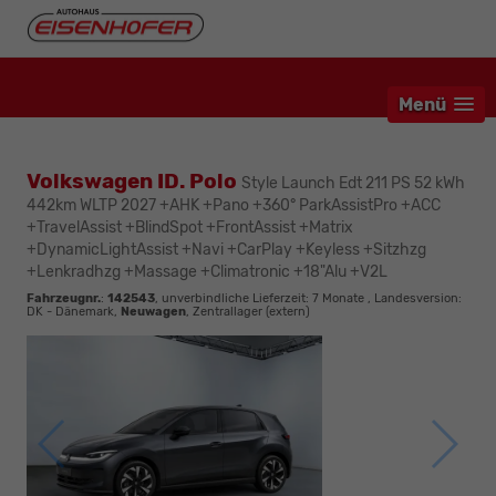
Menü
Volkswagen ID. Polo
Style Launch Edt 211 PS 52 kWh
442km WLTP 2027 +AHK +Pano +360° ParkAssistPro +ACC
+TravelAssist +BlindSpot +FrontAssist +Matrix
+DynamicLightAssist +Navi +CarPlay +Keyless +Sitzhzg
+Lenkradhzg +Massage +Climatronic +18"Alu +V2L
Fahrzeugnr.
:
142543
, unverbindliche Lieferzeit:
7 Monate
, Landesversion:
DK - Dänemark,
Neuwagen
, Zentrallager (extern)