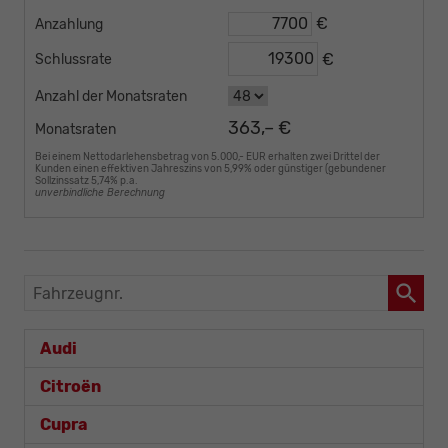
€
Anzahlung
€
Schlussrate
Anzahl der Monatsraten
363,– €
Monatsraten
Bei einem Nettodarlehensbetrag von 5.000,- EUR erhalten zwei Drittel der
Kunden einen effektiven Jahreszins von 5,99% oder günstiger (gebundener
Sollzinssatz 5,74% p.a.
unverbindliche Berechnung
Fahrzeugnr.
Audi
Citroën
Cupra