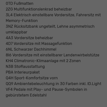
0TD Fußmatten
2ZG Multifunktionslenkrad beheizbar
3L4 Elektrisch einstellbare Vordersitze, Fahrersitz mit
Memory-Funktion
3NZ Rücksitzbank ungeteilt, Lehne asymmetrisch
umklappbar
4A3 Vordersitze beheizbar
4D7 Vordersitze mit Massagefunktion
6NL Schwarzer Dachhimmel
8I6 Vordersitze mit einstellbarer Lendenwirbelstütze
KH4 Climatronic-Klimaanlage mit 2 Zonen
N3B Stoffausstattung
PBA Interieurpaket
Q4H Sport-Komfortsitze vorn
QQ9 Ambientebeleuchtung in 30 Farben inkl. ID.Light
VF4 Pedale mit Play- und Pause-Symbolen in
gebürstetem Edelstahl