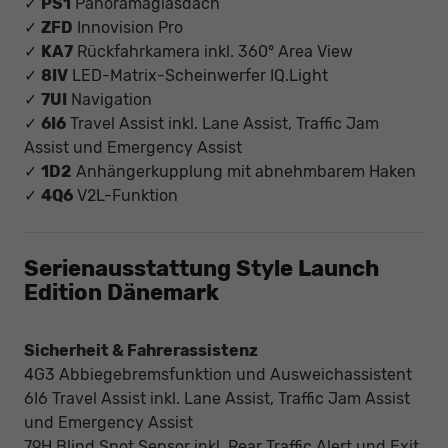
✓
PS1
Panoramaglasdach
✓
ZFD
Innovision Pro
✓
KA7
Rückfahrkamera inkl. 360° Area View
✓
8IV
LED-Matrix-Scheinwerfer IQ.Light
✓
7UI
Navigation
✓
6I6
Travel Assist inkl. Lane Assist, Traffic Jam
Assist und Emergency Assist
✓
1D2
Anhängerkupplung mit abnehmbarem Haken
✓
4Q6
V2L-Funktion
Serienausstattung Style Launch
Edition Dänemark
Sicherheit & Fahrerassistenz
4G3 Abbiegebremsfunktion und Ausweichassistent
6I6 Travel Assist inkl. Lane Assist, Traffic Jam Assist
und Emergency Assist
79H Blind Spot Sensor inkl. Rear Traffic Alert und Exit