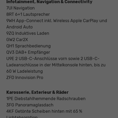
Infotainment, Navigation & Connectivity
7UI Navigation
8RT 6+1 Lautsprecher
9WH App-Connect inkl. Wireless Apple CarPlay und
Android Auto
9ZQ Induktives Laden
GW2 Car2X
QH1 Sprachbedienung
QV3 DAB+ Empfänger
U9E 2 USB-C-Anschlüsse vorn sowie 2 USB-C-
Ladeanschlüsse in der Mittelkonsole hinten, bis zu
60 W Ladeleistung
ZFD Innovision Pro
Karosserie, Exterieur & Räder
1PE Diebstahlhemmende Radschrauben
3FG Panoramaglasdach
4KF Getönte Scheiben hinten mit 65 %
Lichtabsorption