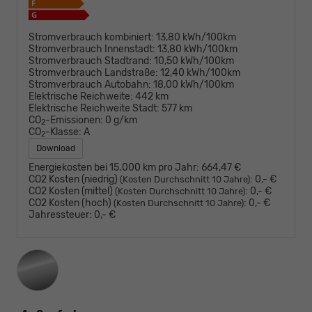
Stromverbrauch kombiniert:
13,80 kWh/100km
Stromverbrauch Innenstadt:
13,80 kWh/100km
Stromverbrauch Stadtrand:
10,50 kWh/100km
Stromverbrauch Landstraße:
12,40 kWh/100km
Stromverbrauch Autobahn:
18,00 kWh/100km
Elektrische Reichweite:
442 km
Elektrische Reichweite Stadt:
577 km
CO
-Emissionen:
0 g/km
2
CO
-Klasse:
A
2
Download
Energiekosten bei 15.000 km pro Jahr:
664,47 €
CO2 Kosten (niedrig)
:
0,- €
(Kosten Durchschnitt 10 Jahre)
CO2 Kosten (mittel)
:
0,- €
(Kosten Durchschnitt 10 Jahre)
CO2 Kosten (hoch)
:
0,- €
(Kosten Durchschnitt 10 Jahre)
Jahressteuer:
0,- €