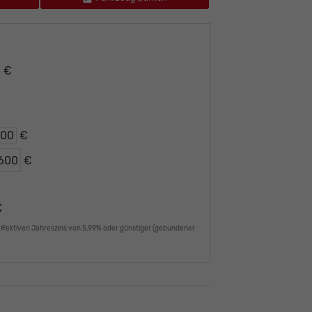
– €
€
€
€
effektiven Jahreszins von 5,99% oder günstiger (gebundener