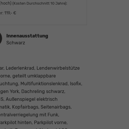
 (hoch)
:
(Kosten Durchschnitt 10 Jahre)
r:
119,- €
ausstattung
Innenausstattung
Schwarz
bar, Lederlenkrad, Lendenwirbelstütze
vorne, geteilt umklappbare
chtung, Multifunktionslenkrad, Isofix,
elgen York, Dachreling schwarz,
S, Außenspiegel elektrisch
matik, Kopfairbags, Seitenairbags,
ntralverriegelung mit Funk,
rkpilot hinten, Parkpilot vorne,