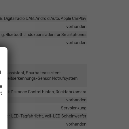
, Digitalradio DAB, Android Auto, Apple CarPlay
vorhanden
ng, Bluetooth, Induktionsladen für Smartphones
vorhanden
d
hrassistent, Spurhalteassistent,
digkeitserkennungs-Sensor, Notrufsystem,
ie
, Park Distance Control hinten, Rückfahrkamera
t
vorhanden
Servolenkung
rfer, LED-Tagfahrlicht, Voll-LED Scheinwerfer
vorhanden