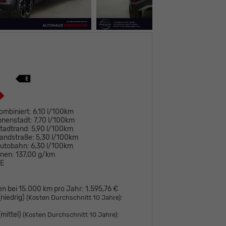
ombiniert:
6,10 l/100km
nnenstadt:
7,70 l/100km
tadtrand:
5,90 l/100km
andstraße:
5,30 l/100km
Autobahn:
6,30 l/100km
onen:
137,00 g/km
E
en bei 15.000 km pro Jahr:
1.595,76 €
niedrig)
:
(Kosten Durchschnitt 10 Jahre)
mittel)
:
(Kosten Durchschnitt 10 Jahre)