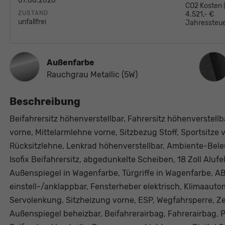
07.08.2026
CO2 Kosten
ZUSTAND
4.521,- €
unfallfrei
Jahressteue
Innen
Außenfarbe
Rauchgrau Metallic (5W)
Beschreibung
Beifahrersitz höhenverstellbar, Fahrersitz höhenverstell
vorne, Mittelarmlehne vorne, Sitzbezug Stoff, Sportsitze 
Rücksitzlehne, Lenkrad höhenverstellbar, Ambiente-Beleu
Isofix Beifahrersitz, abgedunkelte Scheiben, 18 Zoll Aluf
Außenspiegel in Wagenfarbe, Türgriffe in Wagenfarbe, AB
einstell-/anklappbar, Fensterheber elektrisch, Klimaauto
Servolenkung, Sitzheizung vorne, ESP, Wegfahrsperre, Ze
Außenspiegel beheizbar, Beifahrerairbag, Fahrerairbag, Pa