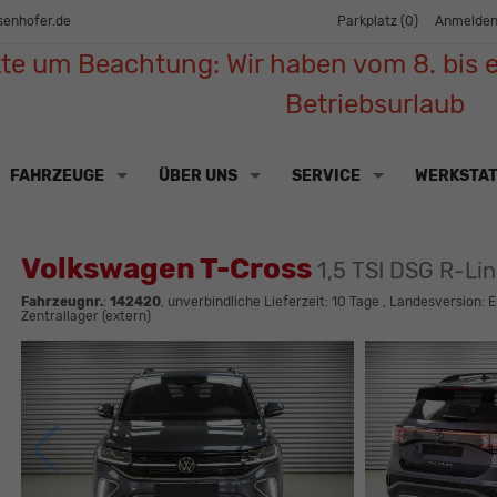
senhofer.de
Parkplatz (
0
)
Anmelde
tte um Beachtung: Wir haben vom 8. bis e
Betriebsurlaub
FAHRZEUGE
ÜBER UNS
SERVICE
WERKSTA
Volkswagen T-Cross
1,5 TSI DSG R-Li
Fahrzeugnr.
:
142420
, unverbindliche Lieferzeit:
10 Tage
, Landesversion: E
Zentrallager (extern)