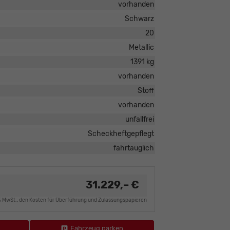
vorhanden
Schwarz
20
Metallic
1391 kg
vorhanden
Stoff
vorhanden
unfallfrei
Scheckheftgepflegt
fahrtauglich
31.229,– €
9% MwSt., den Kosten für Überführung und Zulassungspapieren
Fahrzeug parken