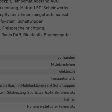
 Cockpit, Tempomat Abstand ACC,
nerkennung, Matrix-LED-Scheinwerfer,
StopSystem, Innenspiegel automatisch
ufsystem, Schaltwippen,
, Freisprecheinrichtung,
, Radio DAB, Bluetooth, Bordcomputer,
vorhanden
Mittelarmlehne
elektrisch
Klimaautomatik
rstellbar, mit Multifunktionen, mit Schaltwippen
ilt, Sitzheizung, Sportsitze, Isofix Beifahrersitz
Fahrer
Höhenverstellbarer Fahrersitz