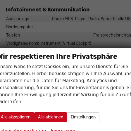
Infotainment & Kommunikation
Rüdiger Schösser
Audioanlage
Radio/MP3-Player, Radio, Schnittstelle USB
Verkaufsberater
Bordcomputer
Tel. 0821/440 20 - 22
Telefon
Freisprecheinrichtu
E-Mail
Volldigitales Kombiinstrument (Virtual Cockpit)
Wir respektieren Ihre Privatsphäre
Sicherheit & Assistenz
nsere Website setzt Cookies ein, um unsere Dienste für Sie
Assistenzsysteme
ereitzustellen. Hierbei berücksichtigen wir Ihre Auswahl un
Regensensor, Tempomat, Tempomat mit Lenkradkontrolle, Berganfa
Abstandstempomat adaptiv (ACC), Verkehrzeichenerkennung, Mü
erarbeiten nur die Daten für Marketing, Analytics und
Geschwindigkeitsbegrenzer
ersonalisierung, für die Sie uns Ihr Einverständnis geben. S
Einparkhilfe
Park Distance Control vorne
önnen Ihre Einwilligung jederzeit mit Wirkung für die Zukunf
iderrufen.
Innenspiegel automatisch abblendend
Lenkung
Alle akzeptieren
Alle ablehnen
Einstellungen
Lichttechnik
Lichtsensor, LED-Scheinwe
Start/Stop-Automatik
atenschutzerklärung
Impressum