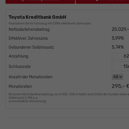
Toyota Kreditbank GmbH
Finanzieren Sie Ihr Fahrzeug mit 5,99% effektivem Jahreszins.
25.029,
Nettodarlehensbetrag
5,99%
Effektiver Jahreszins
5,74%
Gebundener Sollzinssatz
Anzahlung
Schlussrate
Anzahl der Monatsraten
295,– 
Monatsraten
Bei einem Nettodarlehensbetrag von 5.000,- EUR erhalten zwei Drittel der Kunden einen 
Sollzinssatz 5,74% p.a.
unverbindliche Berechnung