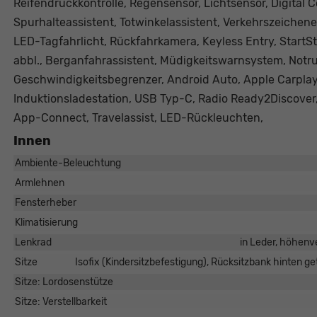
Reifendruckkontrolle, Regensensor, Lichtsensor, Digital
Spurhalteassistent, Totwinkelassistent, Verkehrszeiche
LED-Tagfahrlicht, Rückfahrkamera, Keyless Entry, Start
abbl., Berganfahrassistent, Müdigkeitswarnsystem, Notr
Geschwindigkeitsbegrenzer, Android Auto, Apple Carplay
Induktionsladestation, USB Typ-C, Radio Ready2Discover
App-Connect, Travelassist, LED-Rückleuchten,
Innen
Ambiente-Beleuchtung
Armlehnen
Fensterheber
Klimatisierung
Lenkrad
in Leder, höhenve
Sitze
Isofix (Kindersitzbefestigung), Rücksitzbank hinten gete
Sitze: Lordosenstütze
Sitze: Verstellbarkeit