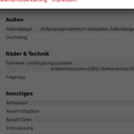
Zentralverriegelung
Außen
Außenspiegel
Außenspiegel elektrisch anklappbar, Außenspiegel
Dachreling
Räder & Technik
Fahrwerk- und Regelungssysteme
Antiblockiersystem (ABS), Elektronisches S
Felgentyp
Sonstiges
Antriebsart
Anzahl Sitzplätze
Anzahl Türen
Erstzulassung