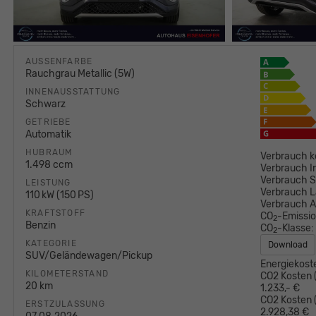
AUSSENFARBE
Rauchgrau Metallic (5W)
INNENAUSSTATTUNG
Schwarz
GETRIEBE
Automatik
HUBRAUM
Verbrauch k
1.498 ccm
Verbrauch I
Verbrauch S
LEISTUNG
Verbrauch L
110 kW (150 PS)
Verbrauch 
KRAFTSTOFF
CO
-Emissi
2
Benzin
CO
-Klasse:
2
KATEGORIE
Download
SUV/Geländewagen/Pickup
Energiekost
KILOMETERSTAND
CO2 Kosten (
20 km
1.233,- €
CO2 Kosten (
ERSTZULASSUNG
2.928,38 €