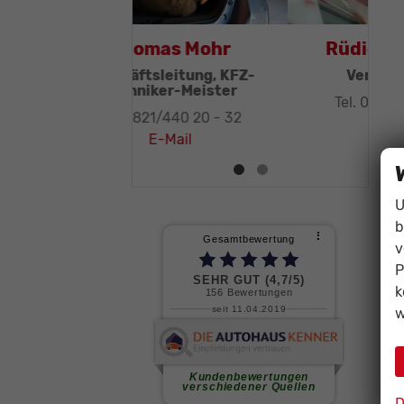
Thomas Mohr
Geschäftsleitung, KFZ-
Techniker-Meister
Tel. 0821/440 20 - 32
E-Mail
U
b
v
P
k
w
D