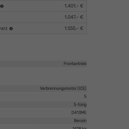
1.401,– €
1.047,– €
warz
1.555,– €
Frontantrieb
Verbrennungsmotor (ICE)
5
5-türig
D413ME
Benzin
1418 kg