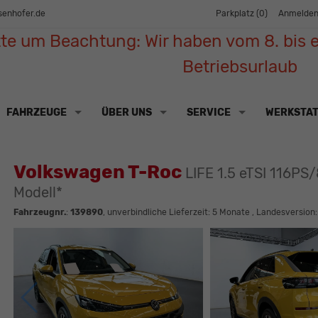
senhofer.de
Parkplatz (
0
)
Anmelde
tte um Beachtung: Wir haben vom 8. bis e
Betriebsurlaub
FAHRZEUGE
ÜBER UNS
SERVICE
WERKSTA
Volkswagen T-Roc
LIFE 1.5 eTSI 116P
Modell*
Fahrzeugnr.
:
139890
, unverbindliche Lieferzeit:
5 Monate
, Landesversion