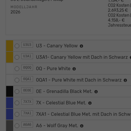
1.134,- €
CO2 Kosten (
MODELLJAHR
2.693,25 €
2026
CO2 Kosten
4.158,- €
Jahressteue
U3U3
U3 - Canary Yellow
U3A1
U3A1- Canary Yellow mit Dach in Schwarz
0QOQ
0Q - Pure White
0QA1
0QA1 - Pure White mit Dach in Schwarz
0E0E
0E - Grenadilla Black Met.
7X7X
7X - Celestial Blue Met.
7XA1
7XA1 - Celestial Blue Met. mit Dach in Sch
A6A6
A6 - Wolf Gray Met.