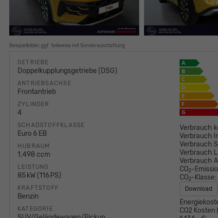
Beispielbilder, ggf. teilweise mit Sonderausstattung
GETRIEBE
Doppelkupplungsgetriebe (DSG)
ANTRIEBSACHSE
Frontantrieb
ZYLINDER
4
SCHADSTOFFKLASSE
Verbrauch k
Euro 6 EB
Verbrauch I
Verbrauch S
HUBRAUM
Verbrauch L
1.498 ccm
Verbrauch 
LEISTUNG
CO
-Emissi
2
85 kW (116 PS)
CO
-Klasse:
2
KRAFTSTOFF
Download
Benzin
Energiekost
KATEGORIE
CO2 Kosten (
SUV/Geländewagen/Pickup