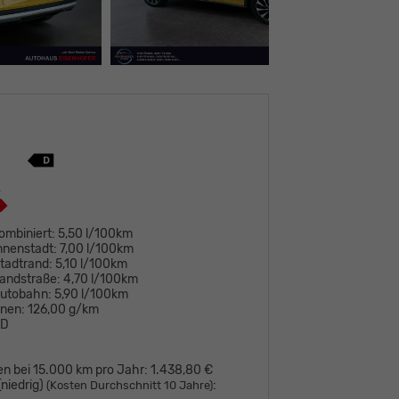
ombiniert:
5,50 l/100km
nnenstadt:
7,00 l/100km
tadtrand:
5,10 l/100km
andstraße:
4,70 l/100km
Autobahn:
5,90 l/100km
onen:
126,00 g/km
D
en bei 15.000 km pro Jahr:
1.438,80 €
niedrig)
:
(Kosten Durchschnitt 10 Jahre)