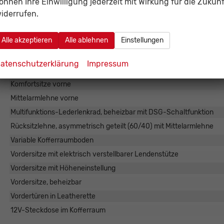
Dekoreinlagen in Mat Pyritsilber
önnen Ihre Einwilligung jederzeit mit Wirkung für die Zukunf
iderrufen.
Digital Cockpit
Fußmatten
Alle akzeptieren
Alle ablehnen
Einstellungen
Grauer Dachhimmel
Hauptairbagsystem für Vorder- und Fondpassagiere, inkl. Seitenai
atenschutzerklärung
Impressum
Induktives Laden
Komfortsitze vorne
Mittelarmlehne vorne
Multifunktions-Lederlenkrad, beheizbar mit DSG-Schaltfunktion
Rücksitzlehne, asymmetrisch geteilt (60/40) mit Mittelarmlehne
Variable Kofferraumboden
Vordersitze mit elektrisch verstellbarer Lendenstütze
Vordersitze mit Höheneinstellung
Vordersitze, beheizbar
Vordertüren in Leatherette
12V-Steckdose im Kofferraum