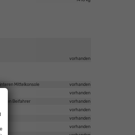
vorhanden
nteren Mittelkonsole
vorhanden
vorhanden
ür den Beifahrer
vorhanden
vorhanden
d
vorhanden
vorhanden
ie