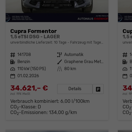
Cupra Formentor
Cup
1,5 eTSI DSG - LAGER
1,5
unverbindliche Lieferzeit:
10 Tage
Fahrzeug mit Tageszulassung
unver
Fahrzeugnr.
141708
Getriebe
Automatik
Fahrzeugnr.
1
Kraftstoff
Benzin
Außenfarbe
Graphene Grau Metallic (R6)
Kraftstoff
B
Leistung
110 kW (150 PS)
Kilometerstand
80 km
Leistung
1
01.02.2026
0
34.621,– €
34
Details
Fahrzeug parken
incl. 19% MwSt.
incl. 
Verbrauch kombiniert:
6,00 l/100km
Ver
CO
-Klasse:
D
CO
2
2
CO
-Emissionen:
134,00 g/km
CO
2
2