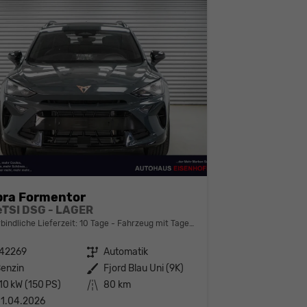
ra Formentor
 eTSI DSG - LAGER
bindliche Lieferzeit:
10 Tage
Fahrzeug mit Tageszulassung
142269
Getriebe
Automatik
enzin
Außenfarbe
Fjord Blau Uni (9K)
10 kW (150 PS)
Kilometerstand
80 km
1.04.2026