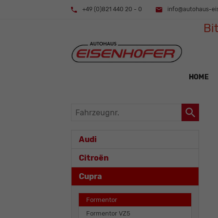
+49 (0)821 440 20 - 0
info@autohaus-ei
Bi
HOME
Fahrzeugnr.
Audi
Citroën
Cupra
Formentor
Formentor VZ5