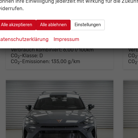
önnen Ihre Einwilligung jederzeit mit Wirkung für die Zukunf
Fahrzeugnr.
141706
Getriebe
Automatik
Fahrzeugnr.
1
iderrufen.
Kraftstoff
Benzin
Außenfarbe
Midnight Black Metallic (0E)
Kraftstoff
B
Leistung
110 kW (150 PS)
Kilometerstand
80 km
Leistung
1
01.02.2026
0
Alle akzeptieren
Alle ablehnen
Einstellungen
34.303,– €
34
Details
Fahrzeug parken
atenschutzerklärung
Impressum
incl. 19% MwSt.
incl. 
Verbrauch kombiniert:
6,00 l/100km
Ver
CO
-Klasse:
D
CO
2
2
CO
-Emissionen:
135,00 g/km
CO
2
2