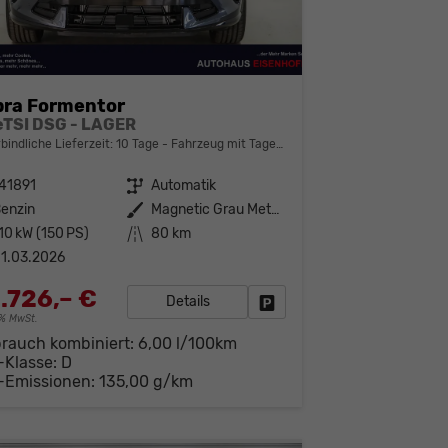
ra Formentor
 eTSI DSG - LAGER
bindliche Lieferzeit:
10 Tage
Fahrzeug mit Tageszulassung
41891
Getriebe
Automatik
enzin
Außenfarbe
Magnetic Grau Metallic (S7)
10 kW (150 PS)
Kilometerstand
80 km
1.03.2026
.726,– €
Details
Fahrzeug parken
19% MwSt.
brauch kombiniert:
6,00 l/100km
-Klasse:
D
-Emissionen:
135,00 g/km