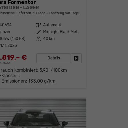
ra Formentor
 eTSI DSG - LAGER
bindliche Lieferzeit:
10 Tage
Fahrzeug mit Tageszulassung
140694
Getriebe
Automatik
enzin
Außenfarbe
Midnight Black Metallic (0E)
10 kW (150 PS)
Kilometerstand
40 km
1.11.2025
.819,– €
Details
Fahrzeug parken
19% MwSt.
brauch kombiniert:
5,90 l/100km
-Klasse:
D
-Emissionen:
133,00 g/km