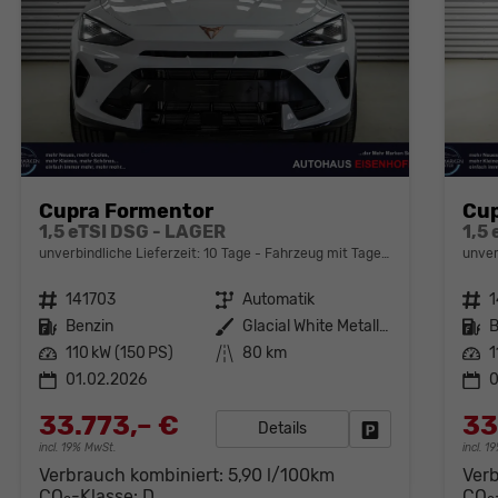
Cupra Formentor
Cup
1,5 eTSI DSG - LAGER
1,5
unverbindliche Lieferzeit:
10 Tage
Fahrzeug mit Tageszulassung
unver
Fahrzeugnr.
141703
Getriebe
Automatik
Fahrzeugnr.
Kraftstoff
Benzin
Außenfarbe
Glacial White Metallic (2Y)
Kraftstoff
B
Leistung
110 kW (150 PS)
Kilometerstand
80 km
Leistung
1
01.02.2026
0
33.773,– €
33
Details
Fahrzeug parken
incl. 19% MwSt.
incl. 
Verbrauch kombiniert:
5,90 l/100km
Ver
CO
-Klasse:
D
CO