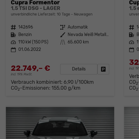
Cupra Formentor
Cup
1,5 TSI DSG - LAGER
1,5
unverbindliche Lieferzeit:
10 Tage
Neuwagen
unver
Fahrzeugnr.
142696
Getriebe
Automatik
Fahrzeugnr.
Kraftstoff
Benzin
Außenfarbe
Nevada Weiß Metallic (2Y)
Kraftstoff
B
Leistung
110 kW (150 PS)
Kilometerstand
65.600 km
Leistung
1
01.06.2022
0
32
22.749,– €
Details
incl. 
Fahrzeug parken
incl. 19% MwSt.
Ver
Verbrauch kombiniert:
6,90 l/100km
CO
2
CO
-Emissionen:
155,00 g/km
CO
2
2