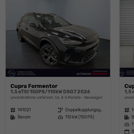
Cupra Formentor
Cup
1.5 eTSI 150PS/110kW DSG7 2026
1,5
unverbindliche Lieferzeit: Ca. 4-5 Monate
Neuwagen
unver
Fahrzeugnr.
141021
Getriebe
Doppelkupplungsgetriebe (DSG)
Fahrzeugnr.
Kraftstoff
Benzin
Leistung
110 kW (150 PS)
Kraftstoff
B
Leistung
1
0