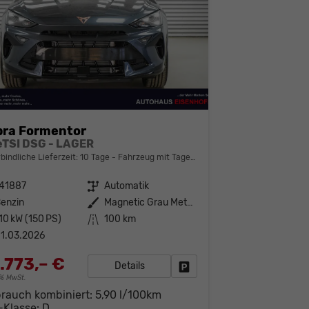
ra Formentor
 eTSI DSG - LAGER
bindliche Lieferzeit:
10 Tage
Fahrzeug mit Tageszulassung
141887
Getriebe
Automatik
enzin
Außenfarbe
Magnetic Grau Metallic (S7)
10 kW (150 PS)
Kilometerstand
100 km
1.03.2026
.773,– €
Details
Fahrzeug parken
19% MwSt.
brauch kombiniert:
5,90 l/100km
-Klasse:
D