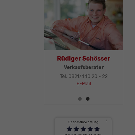
mas Mohr
Rüdiger Schösser
sleitung, KFZ-
Verkaufsberater
ker-Meister
Tel. 0821/440 20 - 22
21/440 20 - 32
E-Mail
E-Mail