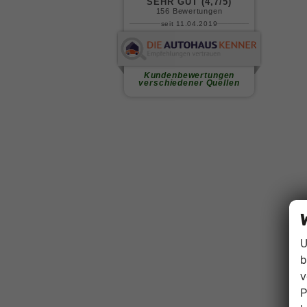
U
b
v
P