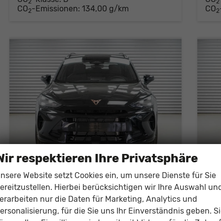
2
2
CO
-Emissionen:
134,00 g/km
CO
2
2
Wir respektieren Ihre Privatsphäre
nsere Website setzt Cookies ein, um unsere Dienste für Sie
Cupra Formentor
Cup
ereitzustellen. Hierbei berücksichtigen wir Ihre Auswahl un
1,5 eTSI DSG - LAGER
1,5
erarbeiten nur die Daten für Marketing, Analytics und
unverbindliche Lieferzeit:
10 Tage
Fahrzeug mit Tageszulassung
unver
ersonalisierung, für die Sie uns Ihr Einverständnis geben. S