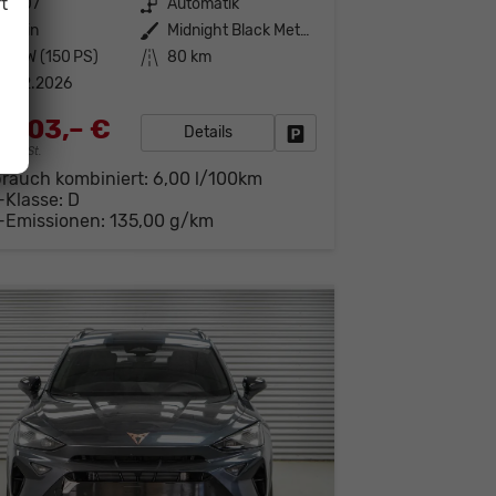
t
41707
Getriebe
Automatik
enzin
Außenfarbe
Midnight Black Metallic (0E)
10 kW (150 PS)
Kilometerstand
80 km
1.02.2026
.303,– €
Details
Fahrzeug parken
19% MwSt.
brauch kombiniert:
6,00 l/100km
-Klasse:
D
-Emissionen:
135,00 g/km