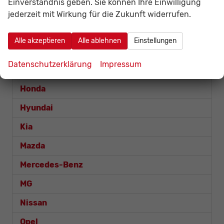
Einverständnis geben. Sie können Ihre Einwilligung
Terramar
jederzeit mit Wirkung für die Zukunft widerrufen.
Dacia
Alle akzeptieren
Alle ablehnen
Einstellungen
Fiat
Datenschutzerklärung
Impressum
Ford
Honda
Hyundai
Kia
Mazda
Mercedes-Benz
MG
Nissan
Opel