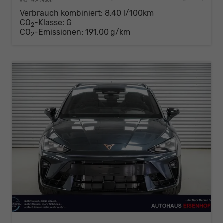
incl. 19% MwSt.
Verbrauch kombiniert:
8,40 l/100km
CO
-Klasse:
G
2
CO
-Emissionen:
191,00 g/km
2