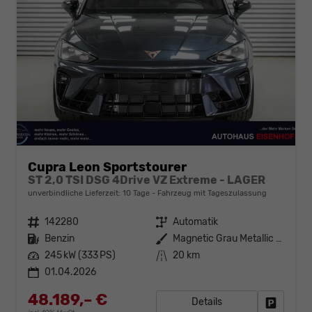
Cupra Leon Sportstourer
ST 2,0 TSI DSG 4Drive VZ Extreme - LAGER
unverbindliche Lieferzeit:
10 Tage
Fahrzeug mit Tageszulassung
Fahrzeugnr.
142280
Getriebe
Automatik
Kraftstoff
Benzin
Außenfarbe
Magnetic Grau Metallic (S7)
Leistung
245 kW (333 PS)
Kilometerstand
20 km
01.04.2026
48.189,– €
Details
Fahrzeug