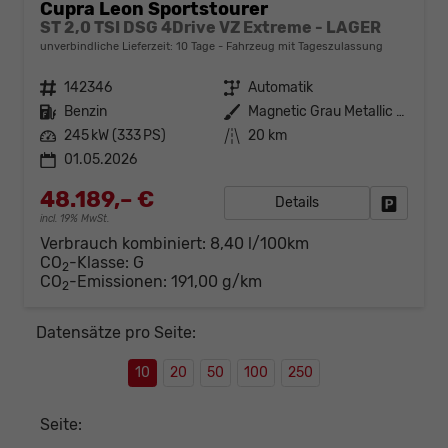
Cupra Leon Sportstourer
ST 2,0 TSI DSG 4Drive VZ Extreme - LAGER
unverbindliche Lieferzeit:
10 Tage
Fahrzeug mit Tageszulassung
Fahrzeugnr.
142346
Getriebe
Automatik
Kraftstoff
Benzin
Außenfarbe
Magnetic Grau Metallic (S7)
Leistung
245 kW (333 PS)
Kilometerstand
20 km
01.05.2026
48.189,– €
Details
Fahrzeug
incl. 19% MwSt.
Verbrauch kombiniert:
8,40 l/100km
CO
-Klasse:
G
2
CO
-Emissionen:
191,00 g/km
2
Datensätze pro Seite:
10
20
50
100
250
Seite: