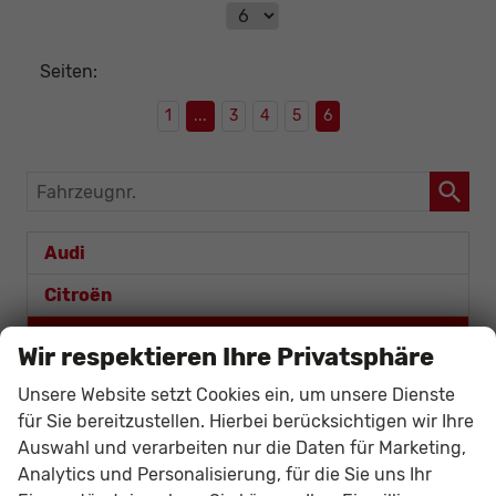
Seiten:
1
...
3
4
5
6
Fahrzeugnr.
Audi
Citroën
Cupra
Wir respektieren Ihre Privatsphäre
Formentor
Unsere Website setzt Cookies ein, um unsere Dienste
für Sie bereitzustellen. Hierbei berücksichtigen wir Ihre
Formentor VZ5
Auswahl und verarbeiten nur die Daten für Marketing,
Leon
Analytics und Personalisierung, für die Sie uns Ihr
Leon Sportstourer