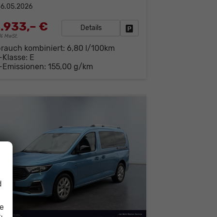
6.05.2026
.933,– €
Details
Fahrzeug parken
19% MwSt.
brauch kombiniert:
6,80 l/100km
-Klasse:
E
-Emissionen:
155,00 g/km
d
ie