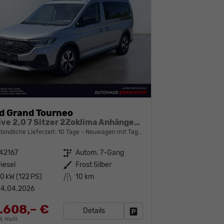
d Grand Tourneo
Active 2,0 7 Sitzer 2Zoklima Anhängerkupplung Panoramadach AGR Sitze Sitzheizung Einparkhilfe Kamera 17 Zoll Leichtmetall ACC
bindliche Lieferzeit:
10 Tage
Neuwagen mit Tageszulassung
42167
Getriebe
Autom. 7-Gang
iesel
Außenfarbe
Frost Silber
0 kW (122 PS)
Kilometerstand
10 km
04.04.2026
.608,– €
Details
Fahrzeug parken
19% MwSt.