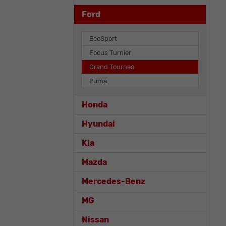
Ford
EcoSport
Focus Turnier
Grand Tourneo
Puma
Honda
Hyundai
Kia
Mazda
Mercedes-Benz
MG
Nissan