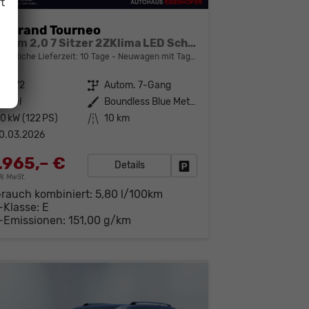
t
d Grand Tourneo
Titanium 2,0 7 Sitzer 2ZKlima LED Scheinwerfer Anhängerkupplung Sitzheizung Einparkhilfe Kamera 17 Zoll Leichtmetall ACC
bindliche Lieferzeit:
10 Tage
Neuwagen mit Tageszulassung
42172
Getriebe
Autom. 7-Gang
iesel
Außenfarbe
Boundless Blue Metallic
0 kW (122 PS)
Kilometerstand
10 km
0.03.2026
.965,– €
Details
Fahrzeug parken
19% MwSt.
brauch kombiniert:
5,80 l/100km
-Klasse:
E
-Emissionen:
151,00 g/km