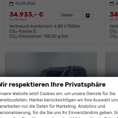
05.05.2026
0
34.933,– €
34
Details
Fahrzeug parken
incl. 19% MwSt.
incl. 
Verbrauch kombiniert:
6,80 l/100km
Ver
CO
-Klasse:
E
CO
2
2
CO
-Emissionen:
155,00 g/km
CO
2
2
Wir respektieren Ihre Privatsphäre
nsere Website setzt Cookies ein, um unsere Dienste für Sie
ereitzustellen. Hierbei berücksichtigen wir Ihre Auswahl un
erarbeiten nur die Daten für Marketing, Analytics und
ersonalisierung, für die Sie uns Ihr Einverständnis geben. S