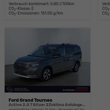
Verbrauch kombiniert:
5,80 l/100km
Ver
CO
-Klasse:
E
CO
2
2
CO
-Emissionen:
151,00 g/km
CO
2
2
Ford Grand Tourneo
Active 2,0 7 Sitzer 2Zoklima Anhängerkupplung Panoramadach AGR Sitze Sitzheizung Einparkhilfe Kamera 17 Zoll Leichtmetall ACC
unverbindliche Lieferzeit:
10 Tage
Neuwagen mit Tageszulassung