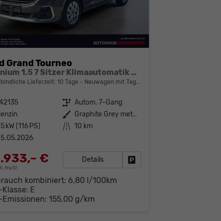
d Grand Tourneo
Titanium 1,5 7 Sitzer Klimaautomatik Anhängerkupplung Sitzheizung Einparkhilfe Kamera 17 Zoll Leichtmetall ACC
bindliche Lieferzeit:
10 Tage
Neuwagen mit Tageszulassung
42135
Getriebe
Autom. 7-Gang
enzin
Außenfarbe
Graphite Grey metallic
5 kW (116 PS)
Kilometerstand
10 km
5.05.2026
.933,– €
Details
Fahrzeug parken
19% MwSt.
brauch kombiniert:
6,80 l/100km
-Klasse:
E
-Emissionen:
155,00 g/km