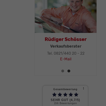
mas Mohr
Rüdiger Schösser
tsleitung, KFZ-
Verkaufsberater
iker-Meister
Tel. 0821/440 20 - 22
821/440 20 - 32
E-Mail
E-Mail