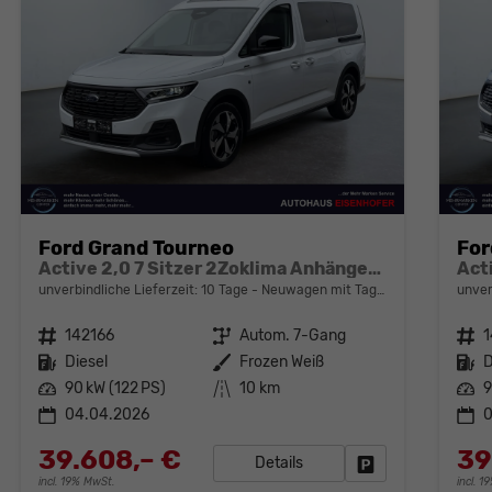
Ford Grand Tourneo
For
Active 2,0 7 Sitzer 2Zoklima Anhängerkupplung Panoramadach AGR Sitze Sitzheizung Einparkhilfe Kamera 17 Zoll Leichtmetall ACC
unverbindliche Lieferzeit:
10 Tage
Neuwagen mit Tageszulassung
unver
Fahrzeugnr.
142166
Getriebe
Autom. 7-Gang
Fahrzeugnr.
1
Kraftstoff
Diesel
Außenfarbe
Frozen Weiß
Kraftstoff
D
Leistung
90 kW (122 PS)
Kilometerstand
10 km
Leistung
9
04.04.2026
39.608,– €
39
Details
Fahrzeug parken
incl. 19% MwSt.
incl. 