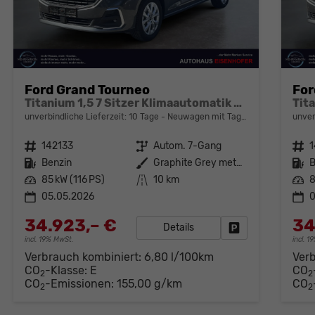
Ford Grand Tourneo
For
Titanium 1,5 7 Sitzer Klimaautomatik Anhängerkupplung Sitzheizung Einparkhilfe Kamera 17 Zoll Leichtmetall ACC
unverbindliche Lieferzeit:
10 Tage
Neuwagen mit Tageszulassung
unver
Fahrzeugnr.
142133
Getriebe
Autom. 7-Gang
Fahrzeugnr.
1
Kraftstoff
Benzin
Außenfarbe
Graphite Grey metallic
Kraftstoff
B
Leistung
85 kW (116 PS)
Kilometerstand
10 km
Leistung
8
05.05.2026
0
34.923,– €
34
Details
Fahrzeug parken
incl. 19% MwSt.
incl. 
Verbrauch kombiniert:
6,80 l/100km
Ver
CO
-Klasse:
E
CO
2
2
CO
-Emissionen:
155,00 g/km
CO
2
2