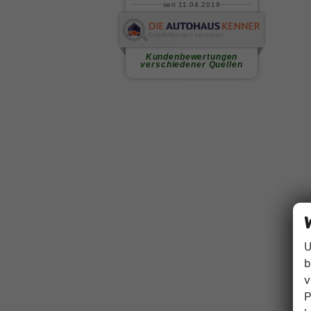
U
b
v
P