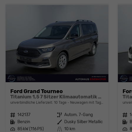
Ford Grand Tourneo
For
Titanium 1,5 7 Sitzer Klimaautomatik Anhängerkupplung Sitzheizung Einparkhilfe Kamera 17 Zoll Leichtmetall ACC
unverbindliche Lieferzeit:
10 Tage
Neuwagen mit Tageszulassung
unver
Fahrzeugnr.
142137
Getriebe
Autom. 7-Gang
Fahrzeugnr.
1
Kraftstoff
Benzin
Außenfarbe
Dusky Silber Metallic
Kraftstoff
B
Leistung
85 kW (116 PS)
Kilometerstand
10 km
Leistung
8