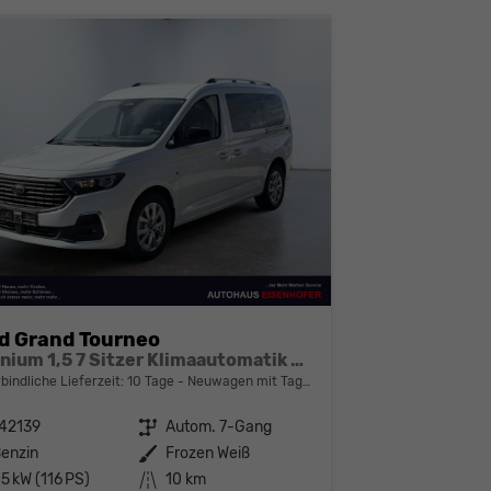
d Grand Tourneo
Titanium 1,5 7 Sitzer Klimaautomatik Anhängerkupplung Sitzheizung Einparkhilfe Kamera 17 Zoll Leichtmetall ACC
bindliche Lieferzeit:
10 Tage
Neuwagen mit Tageszulassung
42139
Getriebe
Autom. 7-Gang
enzin
Außenfarbe
Frozen Weiß
5 kW (116 PS)
Kilometerstand
10 km