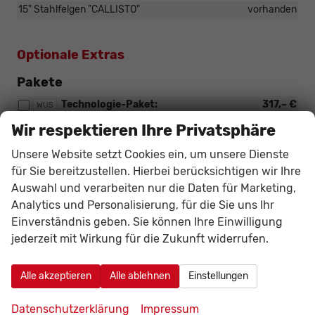
15" Stahlfelgen "CALLISTO"
vorhanden
Optionale Extras
Pakete
Technologie-Paket:
317,– €
WUS
• 4 Lautsprecher vorne + 2 hinten inkl. Škoda Surround
Wir respektieren Ihre Privatsphäre
• Kabelloses SmartLink
(Serie Selection und Monte Carlo)
Unsere Website setzt Cookies ein, um unsere Dienste
für Sie bereitzustellen. Hierbei berücksichtigen wir Ihre
Auswahl und verarbeiten nur die Daten für Marketing,
Innen
Analytics und Personalisierung, für die Sie uns Ihr
Einverständnis geben. Sie können Ihre Einwilligung
Vordersitze, Beheizbar (Serie Selection
227,– €
4A3
und Monte Carlo)
jederzeit mit Wirkung für die Zukunft widerrufen.
Sonstiges
Alle akzeptieren
Alle ablehnen
Einstellungen
Garantieverlängerung 2 Jahre oder
491,– €
EA3
Datenschutzerklärung
Impressum
100.000 km