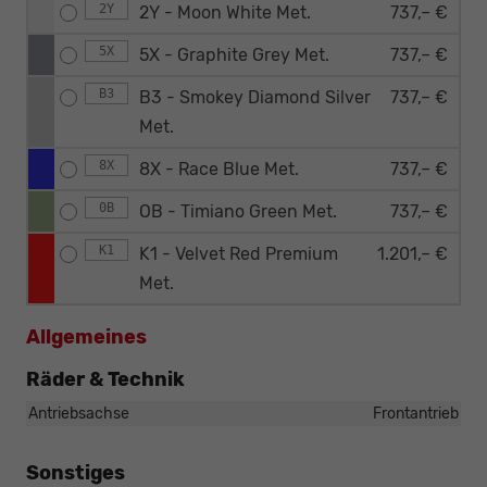
2Y
2Y - Moon White Met.
737,– €
5X
5X - Graphite Grey Met.
737,– €
B3
B3 - Smokey Diamond Silver
737,– €
Met.
8X
8X - Race Blue Met.
737,– €
0B
OB - Timiano Green Met.
737,– €
K1
K1 - Velvet Red Premium
1.201,– €
Met.
Allgemeines
Räder & Technik
Antriebsachse
Frontantrieb
Sonstiges