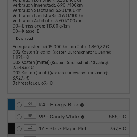
Verbrauch kombiniert:
5,20 l/100km
Verbrauch Innenstadt:
6,90 l/100km
Verbrauch Stadtrand:
5,20 l/100km
Verbrauch Landstraße:
4,60 l/100km
Verbrauch Autobahn:
5,60 l/100km
CO
-Emissionen:
119,00 g/km
2
CO
-Klasse:
D
2
Download
Energiekosten bei 15.000 km pro Jahr:
1.360,32 €
CO2 Kosten (niedrig)
:
(Kosten Durchschnitt 10 Jahre)
1.071,- €
CO2 Kosten (mittel)
:
(Kosten Durchschnitt 10 Jahre)
2.543,62 €
CO2 Kosten (hoch)
:
(Kosten Durchschnitt 10 Jahre)
3.927,- €
Jahressteuer:
69,- €
K4
K4 - Energy Blue
9P
9P - Candy White
585,– €
1Z
1Z - Black Magic Met.
737,– €