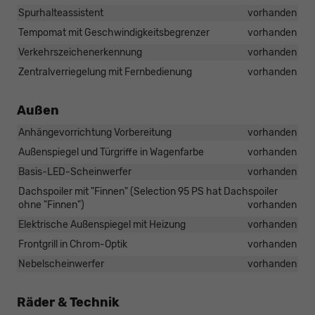
Spurhalteassistent
vorhanden
Tempomat mit Geschwindigkeitsbegrenzer
vorhanden
Verkehrszeichenerkennung
vorhanden
Zentralverriegelung mit Fernbedienung
vorhanden
Außen
Anhängevorrichtung Vorbereitung
vorhanden
Außenspiegel und Türgriffe in Wagenfarbe
vorhanden
Basis-LED-Scheinwerfer
vorhanden
Dachspoiler mit "Finnen" (Selection 95 PS hat Dachspoiler
ohne "Finnen")
vorhanden
Elektrische Außenspiegel mit Heizung
vorhanden
Frontgrill in Chrom-Optik
vorhanden
Nebelscheinwerfer
vorhanden
Räder & Technik