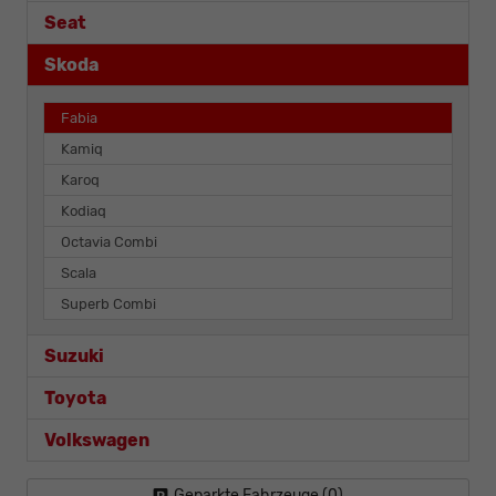
Seat
Skoda
Fabia
Kamiq
Karoq
Kodiaq
Octavia Combi
Scala
Superb Combi
Suzuki
Toyota
Volkswagen
Geparkte Fahrzeuge (
0
)