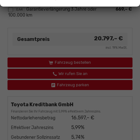
Garantieverlängerung 3 Jahre oder
669,– €
EA4
100.000 km
20.797,– €
Gesamtpreis
incl. 19% MwSt.
Fahrzeug bestellen
Wir rufen Sie an
Fahrzeug parken
Toyota Kreditbank GmbH
Finanzieren Sie Ihr Fahrzeug mit 5,99% effektivem Jahreszins.
16.597,– €
Nettodarlehensbetrag
5,99%
Effektiver Jahreszins
5,74%
Gebundener Sollzinssatz