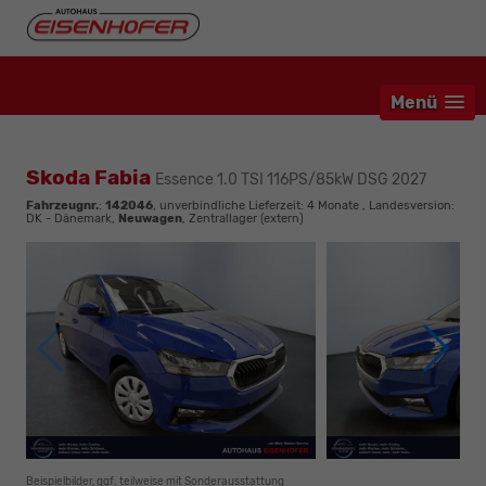
Menü
Skoda Fabia
Essence 1.0 TSI 116PS/85kW DSG 2027
Fahrzeugnr.
:
142046
, unverbindliche Lieferzeit:
4 Monate
, Landesversion:
DK - Dänemark,
Neuwagen
, Zentrallager (extern)
Beispielbilder, ggf. teilweise mit Sonderausstattung