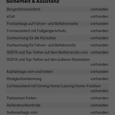
Sicherheit & Assistenz
Berganfahrassistent
vorhanden
eCall
vorhanden
Frontairbags auf Fahrer- und Beifahrerseite
vorhanden
Frontassistent mit Fußgängerschutz
vorhanden
Gurtwarnung für die Rücksitze
vorhanden
Gurtwarnung für Fahrer- und Beifahrersitz
vorhanden
ISOFIX und Top-Tether auf dem Beifahrersitz vorn
vorhanden
ISOFIX und Top-Tether auf den äußeren Rücksitzen
vorhanden
Kopfairbags vorn und hinten
vorhanden
Müdigkeitserkennung
vorhanden
Lichtassistent mit Coming Home/Leaving Home-Funktion
vorhanden
Parksensor hinten
vorhanden
Reifendruckkontrolle
vorhanden
Seitenairbags vorn
vorhanden