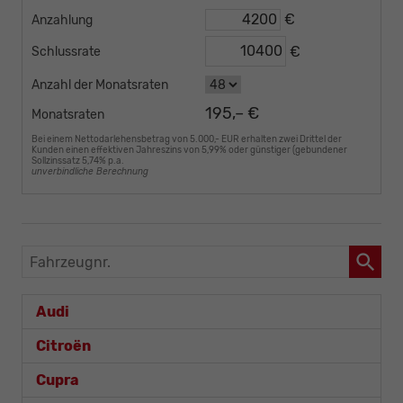
€
Anzahlung
€
Schlussrate
Anzahl der Monatsraten
195,– €
Monatsraten
Bei einem Nettodarlehensbetrag von 5.000,- EUR erhalten zwei Drittel der
Kunden einen effektiven Jahreszins von 5,99% oder günstiger (gebundener
Sollzinssatz 5,74% p.a.
unverbindliche Berechnung
Fahrzeugnr.
Audi
Citroën
Cupra