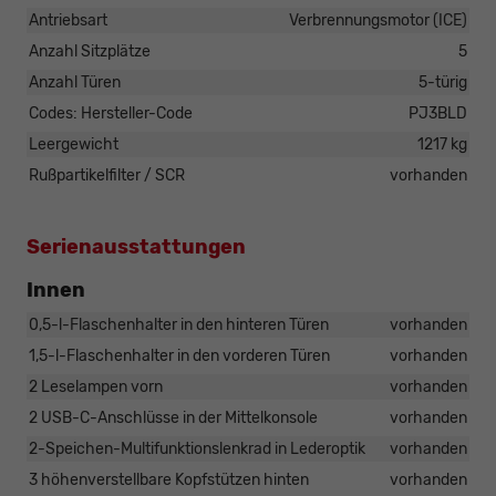
Antriebsart
Verbrennungsmotor (ICE)
Anzahl Sitzplätze
5
Anzahl Türen
5-türig
Codes: Hersteller-Code
PJ3BLD
Leergewicht
1217 kg
Rußpartikelfilter / SCR
vorhanden
Serienausstattungen
Innen
0,5-l-Flaschenhalter in den hinteren Türen
vorhanden
1,5-l-Flaschenhalter in den vorderen Türen
vorhanden
2 Leselampen vorn
vorhanden
2 USB-C-Anschlüsse in der Mittelkonsole
vorhanden
2-Speichen-Multifunktionslenkrad in Lederoptik
vorhanden
3 höhenverstellbare Kopfstützen hinten
vorhanden