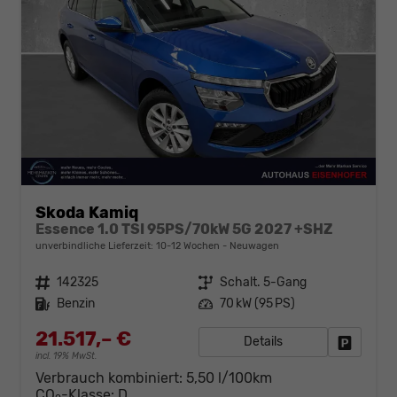
Skoda Kamiq
Essence 1.0 TSI 95PS/70kW 5G 2027 +SHZ
unverbindliche Lieferzeit: 10-12 Wochen
Neuwagen
Fahrzeugnr.
142325
Getriebe
Schalt. 5-Gang
Kraftstoff
Benzin
Leistung
70 kW (95 PS)
21.517,– €
Details
Fahrzeug
incl. 19% MwSt.
Verbrauch kombiniert:
5,50 l/100km
CO
-Klasse:
D