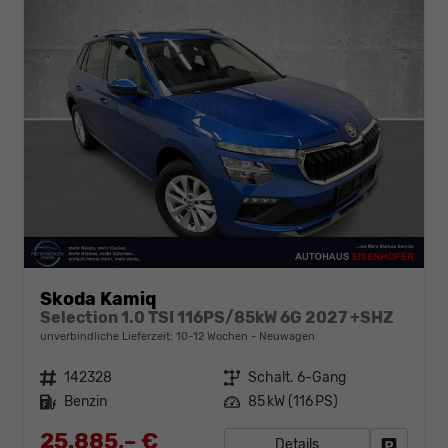
Skoda Kamiq
Selection 1.0 TSI 116PS/85kW 6G 2027 +SHZ
unverbindliche Lieferzeit: 10-12 Wochen
Neuwagen
Fahrzeugnr.
142328
Getriebe
Schalt. 6-Gang
Kraftstoff
Benzin
Leistung
85 kW (116 PS)
25.885,– €
Details
Fahrzeug