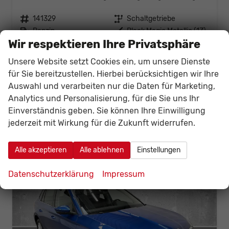
Fahrzeugnr.
141329
Getriebe
Schaltgetriebe
Kraftstoff
Benzin
Außenfarbe
Black Magic Metallic (1Z)
Wir respektieren Ihre Privatsphäre
Leistung
85 kW (116 PS)
Kilometerstand
20 km
01.12.2025
Unsere Website setzt Cookies ein, um unsere Dienste
26.141,– €
für Sie bereitzustellen. Hierbei berücksichtigen wir Ihre
Details
Fahrzeug
Auswahl und verarbeiten nur die Daten für Marketing,
incl. 19% MwSt.
Verbrauch kombiniert:
5,40 l/100km
Analytics und Personalisierung, für die Sie uns Ihr
CO
-Klasse:
D
Einverständnis geben. Sie können Ihre Einwilligung
2
CO
-Emissionen:
123,00 g/km
2
jederzeit mit Wirkung für die Zukunft widerrufen.
Alle akzeptieren
Alle ablehnen
Einstellungen
Datenschutzerklärung
Impressum