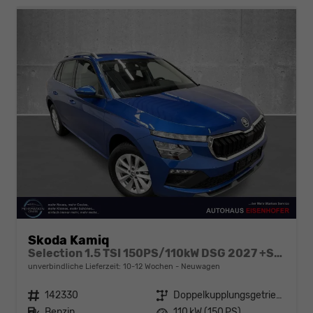
Skoda Kamiq
Selection 1.5 TSI 150PS/110kW DSG 2027 +SHZ
unverbindliche Lieferzeit: 10-12 Wochen
Neuwagen
Fahrzeugnr.
142330
Getriebe
Doppelkupplungsgetriebe (DSG)
Kraftstoff
Benzin
Leistung
110 kW (150 PS)