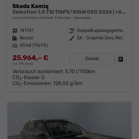
Skoda Kamiq
Selection 1.0 TSI 116PS/85kW DSG 2026 | +ACC +LaneAssist +KESSY +RFK +PDCv+h +Sitzhzg +beheizb.Lenkrad +2Z-Klima +LED +CarPlay +VirtualCockpit +DriveMode +Privacy +16"LM
unverbindliche Lieferzeit:
3 Wochen
Neuwagen
Fahrzeugnr.
141747
Getriebe
Doppelkupplungsgetriebe (DSG)
Kraftstoff
Benzin
Außenfarbe
5X - Graphite Grey Met.
Leistung
85 kW (116 PS)
25.964,– €
Details
Fahrzeug
incl. 19% MwSt.
Verbrauch kombiniert:
5,70 l/100km
CO
-Klasse:
D
2
CO
-Emissionen:
128,00 g/km
2