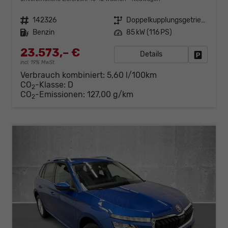
Fahrzeugnr.
142326
Getriebe
Doppelkupplungsgetriebe (DSG)
Kraftstoff
Benzin
Leistung
85 kW (116 PS)
23.573,– €
Details
Fahrzeug
incl. 19% MwSt.
Verbrauch kombiniert:
5,60 l/100km
CO
-Klasse:
D
2
CO
-Emissionen:
127,00 g/km
2