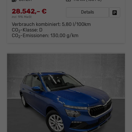
28.542,– €
Details
Fahrzeug
incl. 19% MwSt.
Verbrauch kombiniert:
5,80 l/100km
CO
-Klasse:
D
2
CO
-Emissionen:
130,00 g/km
2