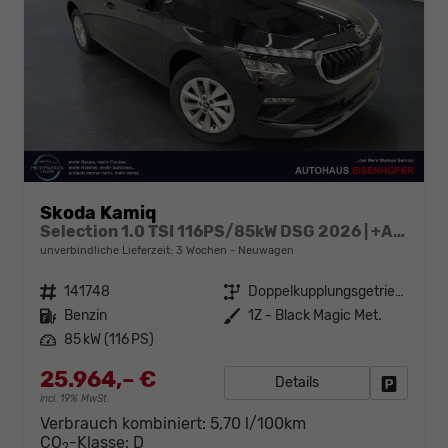
Skoda Kamiq
Selection 1.0 TSI 116PS/85kW DSG 2026 | +ACC +LaneAssist +KESSY +RFK +PDCv+h +Sitzhzg +beheizb.Lenkrad +2Z-Klima +LED +CarPlay +VirtualCockpit +DriveMode +Privacy +16"LM
unverbindliche Lieferzeit:
3 Wochen
Neuwagen
Fahrzeugnr.
141748
Getriebe
Doppelkupplungsgetriebe (DSG)
Kraftstoff
Benzin
Außenfarbe
1Z - Black Magic Met.
Leistung
85 kW (116 PS)
25.964,– €
Details
Fahrzeug
incl. 19% MwSt.
Verbrauch kombiniert:
5,70 l/100km
CO
-Klasse:
D
2