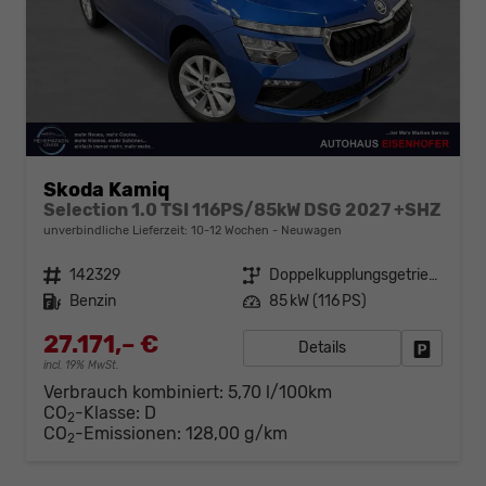
Skoda Kamiq
Selection 1.0 TSI 116PS/85kW DSG 2027 +SHZ
unverbindliche Lieferzeit: 10-12 Wochen
Neuwagen
Fahrzeugnr.
142329
Getriebe
Doppelkupplungsgetriebe (DSG)
Kraftstoff
Benzin
Leistung
85 kW (116 PS)
27.171,– €
Details
Fahrzeug
incl. 19% MwSt.
Verbrauch kombiniert:
5,70 l/100km
CO
-Klasse:
D
2
CO
-Emissionen:
128,00 g/km
2