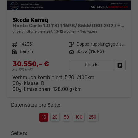
Skoda Kamiq
Monte Carlo 1.0 TSI 116PS/85kW DSG 2027 +ACC +PANO +MATRIX +17" ALU
unverbindliche Lieferzeit: 10-12 Wochen
Neuwagen
Fahrzeugnr.
142331
Getriebe
Doppelkupplungsgetriebe (DSG)
Kraftstoff
Benzin
Leistung
85 kW (116 PS)
30.550,– €
Details
Fahrzeug
incl. 19% MwSt.
Verbrauch kombiniert:
5,70 l/100km
CO
-Klasse:
D
2
CO
-Emissionen:
128,00 g/km
2
Datensätze pro Seite:
10
20
50
100
250
Seiten: