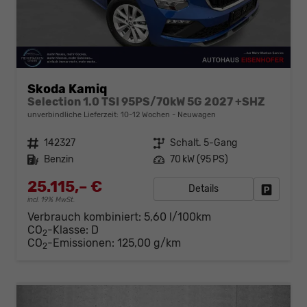
Skoda Kamiq
Selection 1.0 TSI 95PS/70kW 5G 2027 +SHZ
unverbindliche Lieferzeit: 10-12 Wochen
Neuwagen
Fahrzeugnr.
142327
Getriebe
Schalt. 5-Gang
Kraftstoff
Benzin
Leistung
70 kW (95 PS)
25.115,– €
Details
Fahrzeug
incl. 19% MwSt.
Verbrauch kombiniert:
5,60 l/100km
CO
-Klasse:
D
2
CO
-Emissionen:
125,00 g/km
2