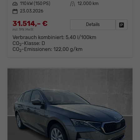
Leistung
110 kW (150 PS)
Kilometerstand
12.000 km
23.03.2026
31.514,– €
Details
Fahrzeug
incl. 19% MwSt.
Verbrauch kombiniert:
5,40 l/100km
CO
-Klasse:
D
2
CO
-Emissionen:
122,00 g/km
2