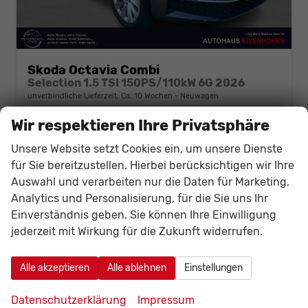
Skoda Octavia Combi
Selection 1.5 TSI 150PS/110kW 6G 2026
unverbindliche Lieferzeit: Ca. 10 Wochen
Neuwagen
Wir respektieren Ihre Privatsphäre
Fahrzeugnr.
140853
Getriebe
Schalt. 6-Gang
Kraftstoff
Benzin
Leistung
110 kW (150 PS)
Unsere Website setzt Cookies ein, um unsere Dienste
31.619,– €
für Sie bereitzustellen. Hierbei berücksichtigen wir Ihre
Details
Fahrzeug
Auswahl und verarbeiten nur die Daten für Marketing,
incl. 19% MwSt.
Verbrauch kombiniert:
5,80 l/100km
Analytics und Personalisierung, für die Sie uns Ihr
CO
-Klasse:
D
Einverständnis geben. Sie können Ihre Einwilligung
2
CO
-Emissionen:
132,00 g/km
2
jederzeit mit Wirkung für die Zukunft widerrufen.
Alle akzeptieren
Alle ablehnen
Einstellungen
Datenschutzerklärung
Impressum