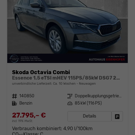
Skoda Octavia Combi
Essence 1.5 eTSI mHEV 115PS/85kW DSG7 2026
unverbindliche Lieferzeit: Ca. 10 Wochen
Neuwagen
Fahrzeugnr.
140850
Getriebe
Doppelkupplungsgetriebe (DSG)
Kraftstoff
Benzin
Leistung
85 kW (116 PS)
27.795,– €
Details
Fahrzeug
incl. 19% MwSt.
Verbrauch kombiniert:
4,90 l/100km
CO
-Klasse:
C