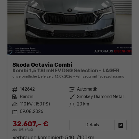
Skoda Octavia Combi
Kombi 1,5 TSI mHEV DSG Selection - LAGER
unverbindliche Lieferzeit:
13.09.2026
Fahrzeug mit Tageszulassung
Fahrzeugnr.
142642
Getriebe
Automatik
Kraftstoff
Benzin
Außenfarbe
Smokey Diamond Metallic ()
Leistung
110 kW (150 PS)
Kilometerstand
20 km
09.08.2026
32.607,– €
Details
Fahrzeug
incl. 19% MwSt.
Verbrauch kombiniert:
5,10 l/100km