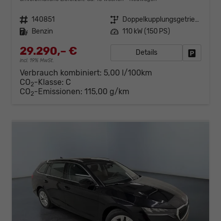
Fahrzeugnr.
140851
Getriebe
Doppelkupplungsgetriebe (DSG)
Kraftstoff
Benzin
Leistung
110 kW (150 PS)
29.290,– €
Details
Fahrzeug
incl. 19% MwSt.
Verbrauch kombiniert:
5,00 l/100km
CO
-Klasse:
C
2
CO
-Emissionen:
115,00 g/km
2