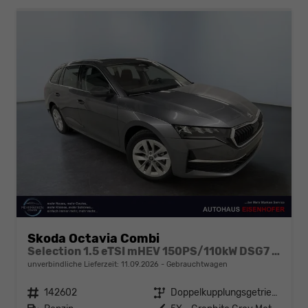
Skoda Octavia Combi
Selection 1.5 eTSI mHEV 150PS/110kW DSG7 2026 +AHK+3-ZONE+RFK+KESSY+EL.HECK+BHZ. LENKRAD
unverbindliche Lieferzeit:
11.09.2026
Gebrauchtwagen
Fahrzeugnr.
142602
Getriebe
Doppelkupplungsgetriebe (DSG)