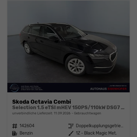
Skoda Octavia Combi
Selection 1.5 eTSI mHEV 150PS/110kW DSG7 2026 +AHK+SUNSET+3-ZONE+RFK+KESSY+EL.HECK+BHZ. LENKRAD
unverbindliche Lieferzeit:
11.09.2026
Gebrauchtwagen
Fahrzeugnr.
142604
Getriebe
Doppelkupplungsgetriebe (DSG)
Kraftstoff
Benzin
Außenfarbe
1Z - Black Magic Met.