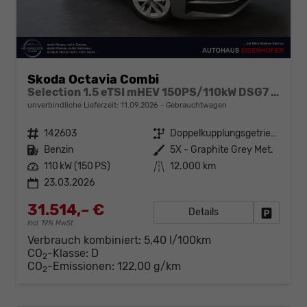
Skoda Octavia Combi
Selection 1.5 eTSI mHEV 150PS/110kW DSG7 2026 +AHK+SUNSET+3-ZONE+RFK+KESSY+EL.HECK+BHZ. LENKRAD
unverbindliche Lieferzeit:
11.09.2026
Gebrauchtwagen
Fahrzeugnr.
142603
Getriebe
Doppelkupplungsgetriebe (DSG)
Kraftstoff
Benzin
Außenfarbe
5X - Graphite Grey Met.
Leistung
110 kW (150 PS)
Kilometerstand
12.000 km
23.03.2026
31.514,– €
Details
Fahrzeug
incl. 19% MwSt.
Verbrauch kombiniert:
5,40 l/100km
CO
-Klasse:
D
2
CO
-Emissionen:
122,00 g/km
2