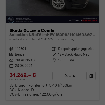
Skoda Octavia Combi
Selection 1.5 eTSI mHEV 150PS/110kW DSG7 2026 +AHK+3-ZONE+RFK+KESSY+EL.HECK+BHZ. LENKRAD
unverbindliche Lieferzeit:
11.09.2026
Gebrauchtwagen
Fahrzeugnr.
142601
Getriebe
Doppelkupplungsgetriebe (DSG)
Kraftstoff
Benzin
Außenfarbe
1Z - Black Magic Met.
Leistung
110 kW (150 PS)
Kilometerstand
12.000 km
23.03.2026
31.262,– €
Details
Fahrzeug
incl. 19% MwSt.
Verbrauch kombiniert:
5,40 l/100km
CO
-Klasse:
D
2
CO
-Emissionen:
122,00 g/km
2