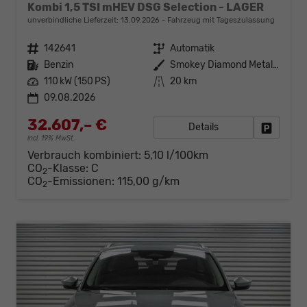
Kombi 1,5 TSI mHEV DSG Selection - LAGER
unverbindliche Lieferzeit:
13.09.2026
Fahrzeug mit Tageszulassung
Fahrzeugnr.
142641
Getriebe
Automatik
Kraftstoff
Benzin
Außenfarbe
Smokey Diamond Metallic ()
Leistung
110 kW (150 PS)
Kilometerstand
20 km
09.08.2026
32.607,– €
Details
Fahrzeug
incl. 19% MwSt.
Verbrauch kombiniert:
5,10 l/100km
CO
-Klasse:
C
2
CO
-Emissionen:
115,00 g/km
2