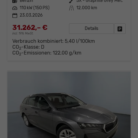
Kraftstoff
Benzin
Außenfarbe
5X - Graphite Grey Met.
Leistung
110 kW (150 PS)
Kilometerstand
12.000 km
23.03.2026
31.262,– €
Details
Fahrzeug
incl. 19% MwSt.
Verbrauch kombiniert:
5,40 l/100km
CO
-Klasse:
D
2
CO
-Emissionen:
122,00 g/km
2