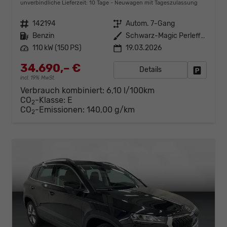
unverbindliche Lieferzeit:
10 Tage
Neuwagen mit Tageszulassung
Fahrzeugnr.
142194
Getriebe
Autom. 7-Gang
Kraftstoff
Benzin
Außenfarbe
Schwarz-Magic Perleffekt
Leistung
110 kW (150 PS)
19.03.2026
34.690,– €
Details
Fahrzeug
incl. 19% MwSt.
Verbrauch kombiniert:
6,10 l/100km
CO
-Klasse:
E
2
CO
-Emissionen:
140,00 g/km
2