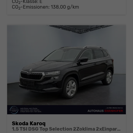
CO
-Klasse:
E
2
CO
-Emissionen:
138,00 g/km
2
Skoda Karoq
1.5 TSI DSG Top Selection 2Zoklima 2xEinparkhilfe AHK Kamera Sitzheizung beheiztes Lenkrad