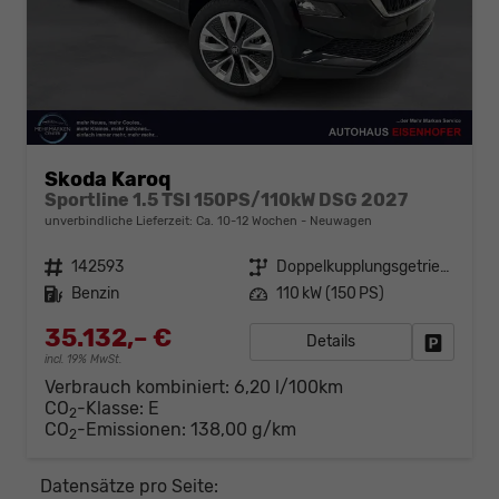
Skoda Karoq
Sportline 1.5 TSI 150PS/110kW DSG 2027
unverbindliche Lieferzeit: Ca. 10-12 Wochen
Neuwagen
Fahrzeugnr.
142593
Getriebe
Doppelkupplungsgetriebe (DSG)
Kraftstoff
Benzin
Leistung
110 kW (150 PS)
35.132,– €
Details
Fahrzeug
incl. 19% MwSt.
Verbrauch kombiniert:
6,20 l/100km
CO
-Klasse:
E
2
CO
-Emissionen:
138,00 g/km
2
Datensätze pro Seite: