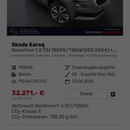
Skoda Karoq
Selection 1.5 TSI 150PS/110kW DSG 2026 | +TravelAssist +RFK & Parksensoren +Var. Gepäckraumboden
unverbindliche Lieferzeit:
3 Wochen
Neuwagen mit Tageszulassung
Fahrzeugnr.
142546
Getriebe
Doppelkupplungsgetriebe (DSG)
Kraftstoff
Benzin
Außenfarbe
5X - Graphite Grey Met.
Leistung
110 kW (150 PS)
23.06.2026
32.271,– €
Details
Fahrzeug
incl. 19% MwSt.
Verbrauch kombiniert:
6,10 l/100km
CO
-Klasse:
E
2
CO
-Emissionen:
138,00 g/km
2