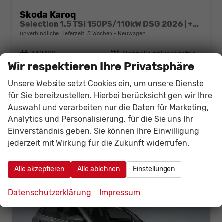
Skoda Karoq
Selection 1.5 TSI 150PS/110kW DSG 2026 | +AHK +TravelAssist +RFK & Parksensoren
unverbindliche Lieferzeit:
3 Wochen
Neuwagen
Fahrzeugnr.
142422
Getriebe
Doppelkupplungsgetriebe (DSG)
Wir respektieren Ihre Privatsphäre
Kraftstoff
Benzin
Außenfarbe
1Z - Black Magic Met.
Leistung
110 kW (150 PS)
Unsere Website setzt Cookies ein, um unsere Dienste
34.163,– €
für Sie bereitzustellen. Hierbei berücksichtigen wir Ihre
Details
Fahrzeug
Auswahl und verarbeiten nur die Daten für Marketing,
incl. 19% MwSt.
Verbrauch kombiniert:
6,10 l/100km
Analytics und Personalisierung, für die Sie uns Ihr
CO
-Klasse:
E
Einverständnis geben. Sie können Ihre Einwilligung
2
CO
-Emissionen:
138,00 g/km
2
jederzeit mit Wirkung für die Zukunft widerrufen.
Alle akzeptieren
Alle ablehnen
Einstellungen
Datenschutzerklärung
Impressum