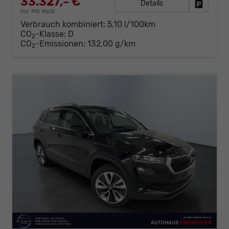
33.327,– €
Details
Fahrzeug
incl. 19% MwSt.
Verbrauch kombiniert:
5,10 l/100km
CO
-Klasse:
D
2
CO
-Emissionen:
132,00 g/km
2