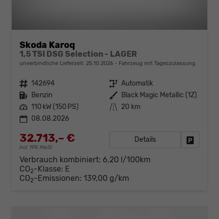
Skoda Karoq
1,5 TSI DSG Selection - LAGER
unverbindliche Lieferzeit:
25.10.2026
Fahrzeug mit Tageszulassung
Fahrzeugnr.
142694
Getriebe
Automatik
Kraftstoff
Benzin
Außenfarbe
Black Magic Metallic (1Z)
Leistung
110 kW (150 PS)
Kilometerstand
20 km
08.08.2026
32.713,– €
Details
Fahrzeug
incl. 19% MwSt.
Verbrauch kombiniert:
6,20 l/100km
CO
-Klasse:
E
2
CO
-Emissionen:
139,00 g/km
2