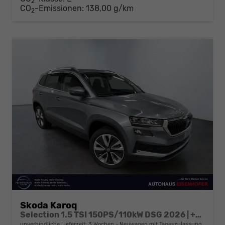
2
CO
-Emissionen:
138,00 g/km
2
Skoda Karoq
Selection 1.5 TSI 150PS/110kW DSG 2026 | +TravelAssist +RFK & Parksensoren +Var. Gepäckraumboden
unverbindliche Lieferzeit:
3 Wochen
Neuwagen mit Tageszulassung