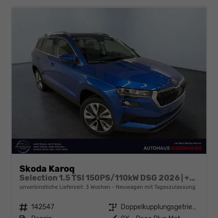
Skoda Karoq
Selection 1.5 TSI 150PS/110kW DSG 2026 | +TravelAssist +RFK & Parksensoren +Var. Gepäckraumboden
unverbindliche Lieferzeit:
3 Wochen
Neuwagen mit Tageszulassung
Fahrzeugnr.
142547
Getriebe
Doppelkupplungsgetriebe (DSG)