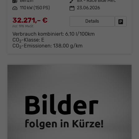
Kraftstoff
Benzin
Außenfarbe
8X - Race Blue Met.
Leistung
110 kW (150 PS)
23.06.2026
32.271,– €
Details
Fahrzeug
incl. 19% MwSt.
Verbrauch kombiniert:
6,10 l/100km
CO
-Klasse:
E
2
CO
-Emissionen:
138,00 g/km
2