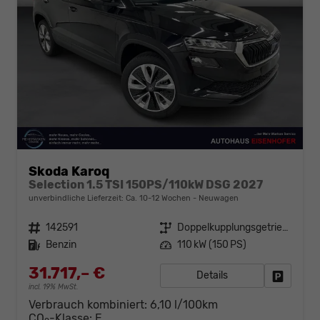
Skoda Karoq
Selection 1.5 TSI 150PS/110kW DSG 2027
unverbindliche Lieferzeit: Ca. 10-12 Wochen
Neuwagen
Fahrzeugnr.
142591
Getriebe
Doppelkupplungsgetriebe (DSG)
Kraftstoff
Benzin
Leistung
110 kW (150 PS)
31.717,– €
Details
Fahrzeug
incl. 19% MwSt.
Verbrauch kombiniert:
6,10 l/100km
CO
-Klasse:
E