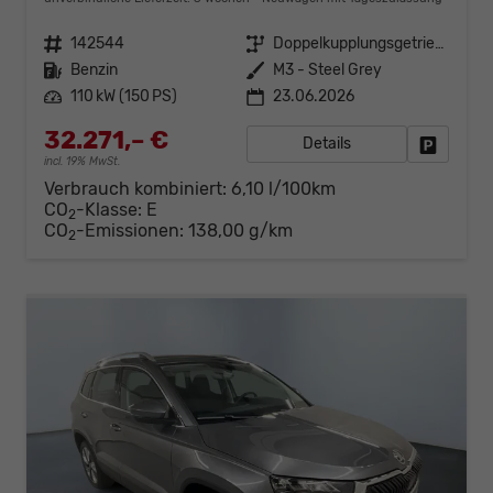
Fahrzeugnr.
142544
Getriebe
Doppelkupplungsgetriebe (DSG)
Kraftstoff
Benzin
Außenfarbe
M3 - Steel Grey
Leistung
110 kW (150 PS)
23.06.2026
32.271,– €
Details
Fahrzeug
incl. 19% MwSt.
Verbrauch kombiniert:
6,10 l/100km
CO
-Klasse:
E
2
CO
-Emissionen:
138,00 g/km
2