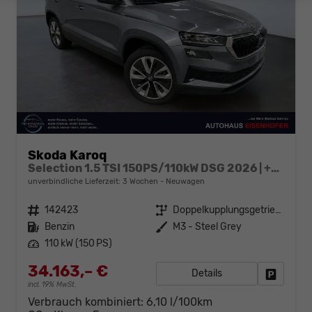
Skoda Karoq
Selection 1.5 TSI 150PS/110kW DSG 2026 | +AHK +TravelAssist +RFK & Parksensoren
unverbindliche Lieferzeit:
3 Wochen
Neuwagen
Fahrzeugnr.
142423
Getriebe
Doppelkupplungsgetriebe (DSG)
Kraftstoff
Benzin
Außenfarbe
M3 - Steel Grey
Leistung
110 kW (150 PS)
34.163,– €
Details
Fahrzeug
incl. 19% MwSt.
Verbrauch kombiniert:
6,10 l/100km