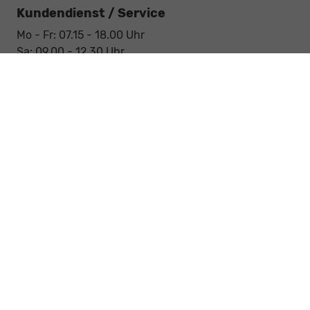
Kundendienst / Service
Mo - Fr: 07.15 - 18.00 Uhr
Sa: 09.00 - 12.30 Uhr
Werkstatt / Service
Mo - Fr: 08.00 - 12.30 Uhr
Mo - Fr: 13.30 - 17.00 Uhr
Notdienst
Sa: 09:00 - 12:30 Uhr