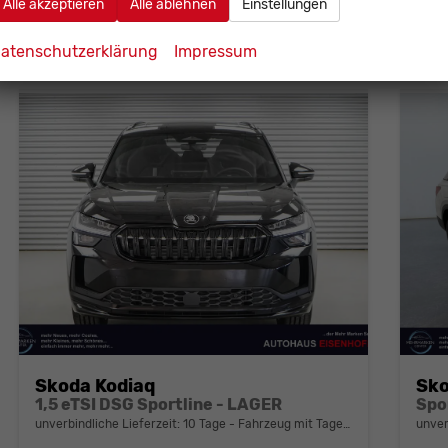
Alle akzeptieren
Alle ablehnen
Einstellungen
CO
-Klasse:
E
CO
2
2
CO
-Emissionen:
142,00 g/km
CO
2
2
atenschutzerklärung
Impressum
Skoda Kodiaq
Sko
1,5 eTSI DSG Sportline - LAGER
unverbindliche Lieferzeit:
10 Tage
Fahrzeug mit Tageszulassung
unver