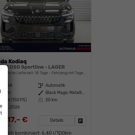
da Kodiaq
 eTSI DSG Sportline - LAGER
bindliche Lieferzeit:
10 Tage
Fahrzeug mit Tageszulassung
142464
Getriebe
Automatik
d
enzin
Außenfarbe
Black Magic Metallic (1Z)
10 kW (150 PS)
Kilometerstand
20 km
ie
1.06.2026
t
.917,– €
Details
Fahrzeug parken
19% MwSt.
brauch kombiniert:
6,40 l/100km