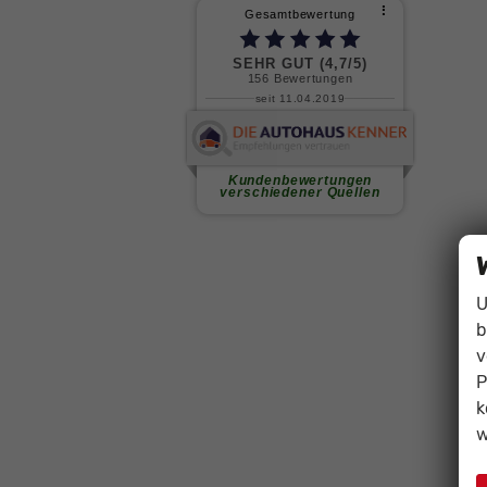
U
b
v
P
k
w