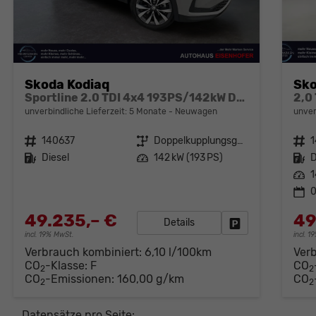
Skoda Kodiaq
Sko
Sportline 2.0 TDI 4x4 193PS/142kW DSG 2026 +CANTON+CONVENIENCE PLUS+PERFORMANCE+AKUSTIK
unverbindliche Lieferzeit:
5 Monate
Neuwagen
unver
Fahrzeugnr.
140637
Getriebe
Doppelkupplungsgetriebe (DSG)
Fahrzeugnr.
1
Kraftstoff
Diesel
Leistung
142 kW (193 PS)
Kraftstoff
D
Leistung
1
0
49.235,– €
49
Details
Fahrzeug parken
incl. 19% MwSt.
incl. 
Verbrauch kombiniert:
6,10 l/100km
Ver
CO
-Klasse:
F
CO
2
2
CO
-Emissionen:
160,00 g/km
CO
2
2
Datensätze pro Seite: