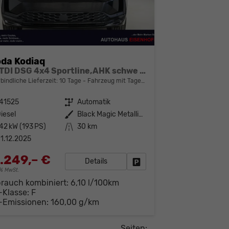
da Kodiaq
2,0 TDI DSG 4x4 Sportline,AHK schwe -LAG.
bindliche Lieferzeit:
10 Tage
Fahrzeug mit Tageszulassung
41525
Getriebe
Automatik
iesel
Außenfarbe
Black Magic Metallic (1Z)
42 kW (193 PS)
Kilometerstand
30 km
1.12.2025
.249,– €
Details
Fahrzeug parken
19% MwSt.
brauch kombiniert:
6,10 l/100km
-Klasse:
F
-Emissionen:
160,00 g/km
Seiten: