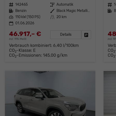
Fahrzeugnr.
142465
Getriebe
Automatik
Fahrzeugnr.
Kraftstoff
Benzin
Außenfarbe
Black Magic Metallic (1Z)
Kraftstoff
B
Leistung
110 kW (150 PS)
Kilometerstand
20 km
01.06.2026
46.917,– €
48
Details
Fahrzeug parken
incl. 19% MwSt.
incl. 
Verbrauch kombiniert:
6,40 l/100km
Ver
CO
-Klasse:
E
CO
2
2
CO
-Emissionen:
145,00 g/km
CO
2
2