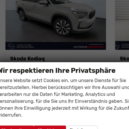
Skoda Kodiaq
Sko
Sportline 2.0 TDI 150PS/110kW DSG 2026 +CANTON+CONVENIENCE PLUS+PERFORMANCE+AKUSTIK
1,5
Wir respektieren Ihre Privatsphäre
unverbindliche Lieferzeit:
5 Monate
Neuwagen
unver
nsere Website setzt Cookies ein, um unsere Dienste für Sie
Fahrzeugnr.
140636
Getriebe
Doppelkupplungsgetriebe (DSG)
Fahrzeugnr.
ereitzustellen. Hierbei berücksichtigen wir Ihre Auswahl un
Kraftstoff
Diesel
Leistung
110 kW (150 PS)
Kraftstoff
B
erarbeiten nur die Daten für Marketing, Analytics und
Leistung
1
ersonalisierung, für die Sie uns Ihr Einverständnis geben. S
0
önnen Ihre Einwilligung jederzeit mit Wirkung für die Zukunf
45.989,– €
46
iderrufen.
Details
Fahrzeug parken
incl. 19% MwSt.
incl. 
Verbrauch kombiniert:
5,50 l/100km
Ver