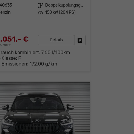
140635
Getriebe
Doppelkupplungsgetriebe (DSG)
enzin
Leistung
150 kW (204 PS)
.051,– €
Details
Fahrzeug parken
19% MwSt.
brauch kombiniert:
7,60 l/100km
-Klasse:
F
-Emissionen:
172,00 g/km