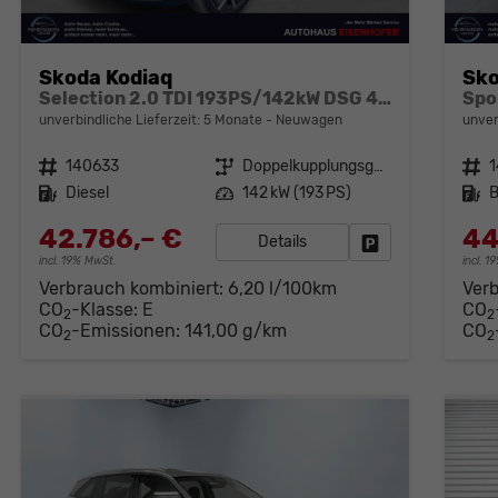
Skoda Kodiaq
Sko
Selection 2.0 TDI 193PS/142kW DSG 4x4 2026
unverbindliche Lieferzeit:
5 Monate
Neuwagen
unver
Fahrzeugnr.
140633
Getriebe
Doppelkupplungsgetriebe (DSG)
Fahrzeugnr.
Kraftstoff
Diesel
Leistung
142 kW (193 PS)
Kraftstoff
B
42.786,– €
44
Details
Fahrzeug parken
incl. 19% MwSt.
incl. 
Verbrauch kombiniert:
6,20 l/100km
Ver
CO
-Klasse:
E
CO
2
2
CO
-Emissionen:
141,00 g/km
CO
2
2