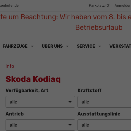
senhofer.de
Parkplatz (
0
)
Anmelde
tte um Beachtung: Wir haben vom 8. bis e
Betriebsurlaub
FAHRZEUGE
ÜBER UNS
SERVICE
WERKSTA
info
Skoda Kodiaq
Verfügbarkeit, Art
Kraftstoff
Antrieb
Ausstattungslinie