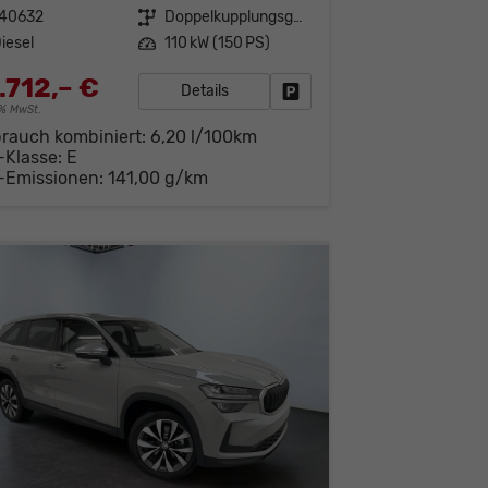
140632
Getriebe
Doppelkupplungsgetriebe (DSG)
iesel
Leistung
110 kW (150 PS)
.712,– €
Details
Fahrzeug parken
19% MwSt.
brauch kombiniert:
6,20 l/100km
-Klasse:
E
-Emissionen:
141,00 g/km