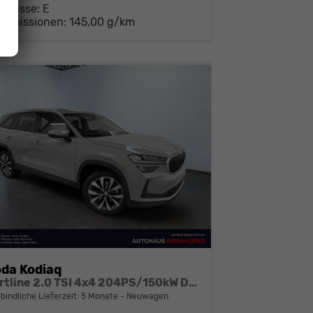
-Klasse:
E
-Emissionen:
145,00 g/km
da Kodiaq
Sportline 2.0 TSI 4x4 204PS/150kW DSG 2026 +CANTON+CONVENIENCE PLUS+PERFORMANCE+AKUSTIK
bindliche Lieferzeit:
5 Monate
Neuwagen