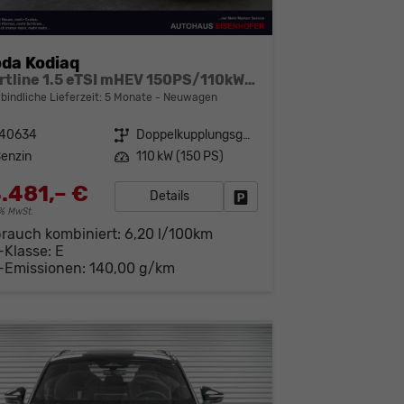
da Kodiaq
Sportline 1.5 eTSI mHEV 150PS/110kW DSG 2026 +CANTON+CONVENIENCE PLUS+PERFORMANCE+AKUSTIK
bindliche Lieferzeit:
5 Monate
Neuwagen
140634
Getriebe
Doppelkupplungsgetriebe (DSG)
enzin
Leistung
110 kW (150 PS)
.481,– €
Details
Fahrzeug parken
19% MwSt.
brauch kombiniert:
6,20 l/100km
-Klasse:
E
-Emissionen:
140,00 g/km