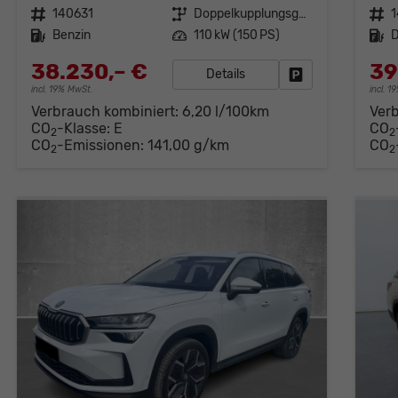
Fahrzeugnr.
140631
Getriebe
Doppelkupplungsgetriebe (DSG)
Fahrzeugnr.
Kraftstoff
Benzin
Leistung
110 kW (150 PS)
Kraftstoff
D
38.230,– €
39
Details
Fahrzeug parken
incl. 19% MwSt.
incl. 
Verbrauch kombiniert:
6,20 l/100km
Ver
CO
-Klasse:
E
CO
2
2
CO
-Emissionen:
141,00 g/km
CO
2
2