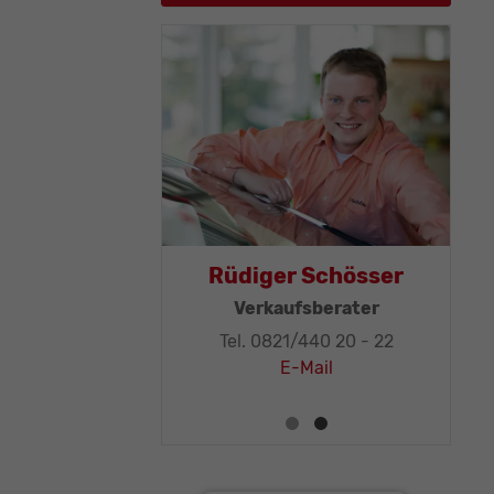
as Mohr
Rüdiger Schösser
leitung, KFZ-
Verkaufsberater
ker-Meister
Tel. 0821/440 20 - 22
1/440 20 - 32
E-Mail
E-Mail