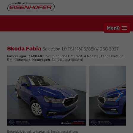
Menü
Skoda Fabia
Selection 1.0 TSI 116PS/85kW DSG 2027
Fahrzeugnr.
:
142048
, unverbindliche Lieferzeit:
4 Monate
, Landesversion:
DK - Dänemark,
Neuwagen
, Zentrallager (extern)
Beispielbilder, ggf. teilweise mit Sonderausstattung