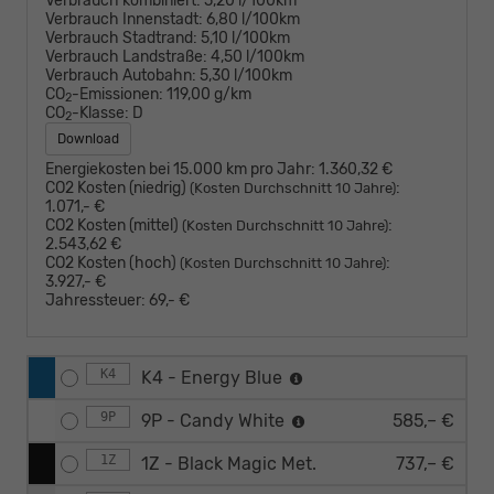
Verbrauch kombiniert:
5,20 l/100km
Verbrauch Innenstadt:
6,80 l/100km
Verbrauch Stadtrand:
5,10 l/100km
Verbrauch Landstraße:
4,50 l/100km
Verbrauch Autobahn:
5,30 l/100km
CO
-Emissionen:
119,00 g/km
2
CO
-Klasse:
D
2
Download
Energiekosten bei 15.000 km pro Jahr:
1.360,32 €
CO2 Kosten (niedrig)
:
(Kosten Durchschnitt 10 Jahre)
1.071,- €
CO2 Kosten (mittel)
:
(Kosten Durchschnitt 10 Jahre)
2.543,62 €
CO2 Kosten (hoch)
:
(Kosten Durchschnitt 10 Jahre)
3.927,- €
Jahressteuer:
69,- €
K4
K4 - Energy Blue
9P
9P - Candy White
585,– €
1Z
1Z - Black Magic Met.
737,– €