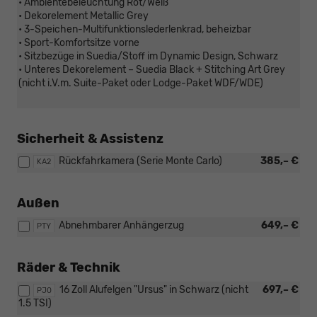
• Ambientebeleuchtung Rot/Weiß
• Dekorelement Metallic Grey
• 3-Speichen-Multifunktionslederlenkrad, beheizbar
• Sport-Komfortsitze vorne
• Sitzbezüge in Suedia/Stoff im Dynamic Design, Schwarz
• Unteres Dekorelement – Suedia Black + Stitching Art Grey
(nicht i.V.m. Suite-Paket oder Lodge-Paket WDF/WDE)
Sicherheit & Assistenz
Rückfahrkamera (Serie Monte Carlo)
385,– €
KA2
Außen
Abnehmbarer Anhängerzug
649,– €
PTY
Räder & Technik
16 Zoll Alufelgen "Ursus" in Schwarz (nicht
697,– €
PJ0
1.5 TSI)