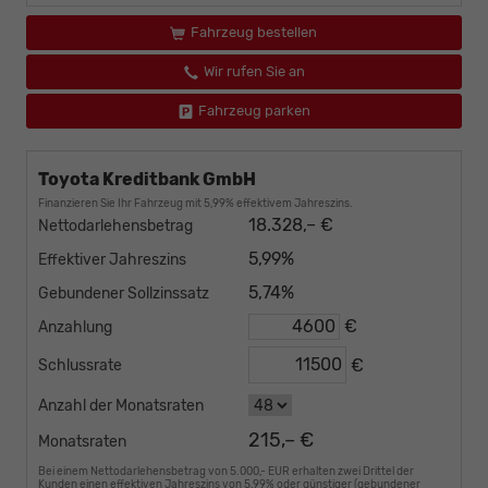
Fahrzeug bestellen
Wir rufen Sie an
Fahrzeug parken
Toyota Kreditbank GmbH
Finanzieren Sie Ihr Fahrzeug mit 5,99% effektivem Jahreszins.
18.328,– €
Nettodarlehensbetrag
5,99%
Effektiver Jahreszins
5,74%
Gebundener Sollzinssatz
€
Anzahlung
€
Schlussrate
Anzahl der Monatsraten
215,– €
Monatsraten
Bei einem Nettodarlehensbetrag von 5.000,- EUR erhalten zwei Drittel der
Kunden einen effektiven Jahreszins von 5,99% oder günstiger (gebundener