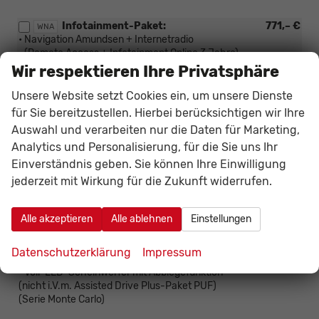
Infotainment-Paket:
771,– €
WNA
• Navigation Amundsen + Internetradio
• (Remote Access + Infotainment Online 3 Jahre)
Wir respektieren Ihre Privatsphäre
Rough Road-Paket:
197,– €
PK4
Unsere Website setzt Cookies ein, um unsere Dienste
• Erhöhte Hinterachsaufhängung
für Sie bereitzustellen. Hierbei berücksichtigen wir Ihre
• Vorderachsaufhängung
Auswahl und verarbeiten nur die Daten für Marketing,
• Unterbodenschutz
(nicht 1.5 TSI oder i.V.m. Sportsfahrwerk PSP)
Analytics und Personalisierung, für die Sie uns Ihr
Einverständnis geben. Sie können Ihre Einwilligung
jederzeit mit Wirkung für die Zukunft widerrufen.
Assisted Drive-Plus-Paket:
340,– €
PUF
• Seitenassistent – Radar hinten
(nicht i.V.m. Licht- und Sicht-Paket PUN)
Alle akzeptieren
Alle ablehnen
Einstellungen
Licht- und Sicht Plus-Paket:
695,– €
PUN
Datenschutzerklärung
Impressum
• Fernlichtassistent
• Voll-LED-Scheinwerfer mit Abbiegefunktion
(nicht i.V.m. Assisted Drive Plus-Paket PUF)
(Serie Monte Carlo)