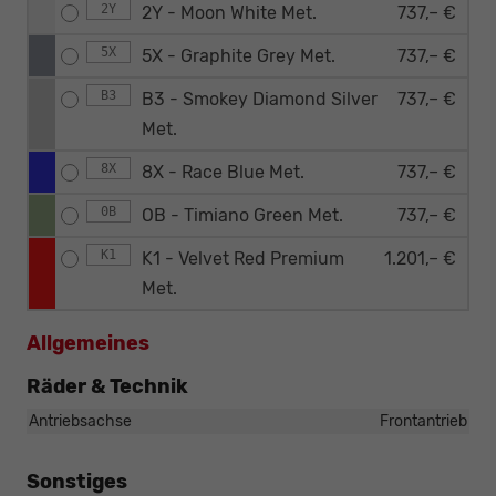
2Y
2Y - Moon White Met.
737,– €
5X
5X - Graphite Grey Met.
737,– €
B3
B3 - Smokey Diamond Silver
737,– €
Met.
8X
8X - Race Blue Met.
737,– €
0B
OB - Timiano Green Met.
737,– €
K1
K1 - Velvet Red Premium
1.201,– €
Met.
Allgemeines
Räder & Technik
Antriebsachse
Frontantrieb
Sonstiges