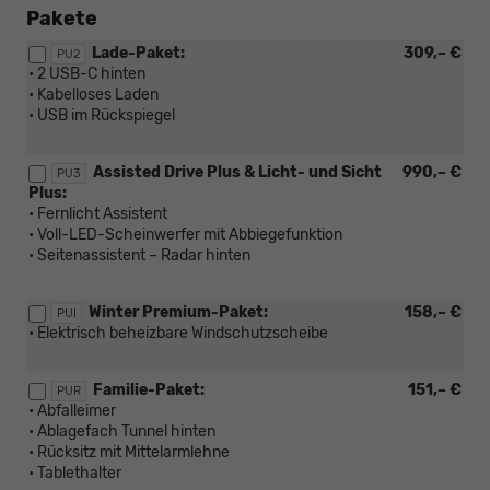
Pakete
Lade-Paket:
309,– €
PU2
• 2 USB-C hinten
• Kabelloses Laden
• USB im Rückspiegel
Assisted Drive Plus & Licht- und Sicht
990,– €
PU3
Plus:
• Fernlicht Assistent
• Voll-LED-Scheinwerfer mit Abbiegefunktion
• Seitenassistent – Radar hinten
Winter Premium-Paket:
158,– €
PUI
• Elektrisch beheizbare Windschutzscheibe
Familie-Paket:
151,– €
PUR
• Abfalleimer
• Ablagefach Tunnel hinten
• Rücksitz mit Mittelarmlehne
• Tablethalter