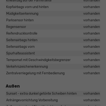
Knieairbag auf der Fahrerseite
vorhanden
Kopfairbags vorn und hinten
vorhanden
Müdigkeitserkennung
vorhanden
Parksensor hinten
vorhanden
Regensensor
vorhanden
Reifendruckkontrolle
vorhanden
Seitenairbags hinten
vorhanden
Seitenairbags vorn
vorhanden
Spurhalteassistent
vorhanden
Tempomat mit Geschwindigkeitsbegrenzer
vorhanden
Verkehrszeichenerkennung
vorhanden
Zentralverriegelung mit Fernbedienung
vorhanden
Außen
Sunset - extra dunkel getönte Scheiben hinten
vorhanden
Anhängevorrichtung Vorbereitung
vorhanden