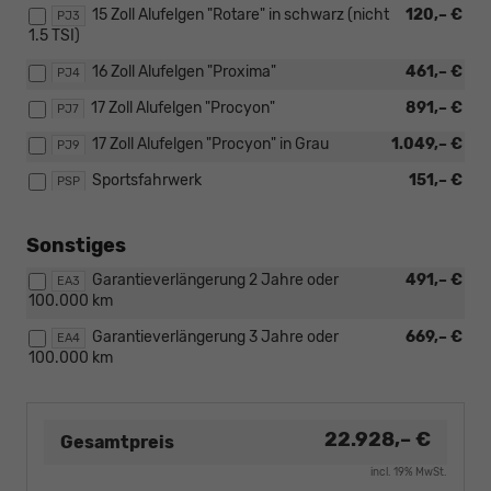
15 Zoll Alufelgen "Rotare" in schwarz (nicht
120,– €
PJ3
1.5 TSI)
16 Zoll Alufelgen "Proxima"
461,– €
PJ4
17 Zoll Alufelgen "Procyon"
891,– €
PJ7
17 Zoll Alufelgen "Procyon" in Grau
1.049,– €
PJ9
Sportsfahrwerk
151,– €
PSP
Sonstiges
Garantieverlängerung 2 Jahre oder
491,– €
EA3
100.000 km
Garantieverlängerung 3 Jahre oder
669,– €
EA4
100.000 km
22.928,– €
Gesamtpreis
incl. 19% MwSt.