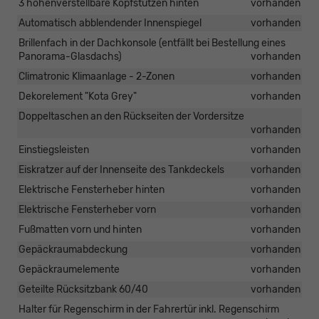
3 höhenverstellbare Kopfstützen hinten
vorhanden
Automatisch abblendender Innenspiegel
vorhanden
Brillenfach in der Dachkonsole (entfällt bei Bestellung eines
Panorama-Glasdachs)
vorhanden
Climatronic Klimaanlage - 2-Zonen
vorhanden
Dekorelement "Kota Grey"
vorhanden
Doppeltaschen an den Rückseiten der Vordersitze
vorhanden
Einstiegsleisten
vorhanden
Eiskratzer auf der Innenseite des Tankdeckels
vorhanden
Elektrische Fensterheber hinten
vorhanden
Elektrische Fensterheber vorn
vorhanden
Fußmatten vorn und hinten
vorhanden
Gepäckraumabdeckung
vorhanden
Gepäckraumelemente
vorhanden
Geteilte Rücksitzbank 60/40
vorhanden
Halter für Regenschirm in der Fahrertür inkl. Regenschirm