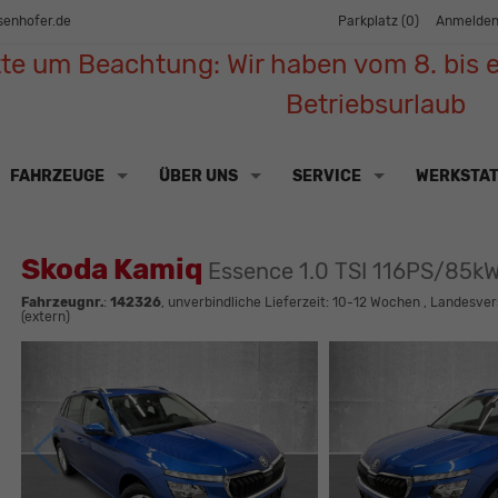
senhofer.de
Parkplatz (
0
)
Anmelde
tte um Beachtung: Wir haben vom 8. bis e
Betriebsurlaub
FAHRZEUGE
ÜBER UNS
SERVICE
WERKSTA
Skoda Kamiq
Essence 1.0 TSI 116PS/85k
Fahrzeugnr.
:
142326
, unverbindliche Lieferzeit: 10-12 Wochen , Landesve
(extern)