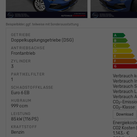
Beispielbilder, ggf. teilweise mit Sonderausstattung
GETRIEBE
Doppelkupplungsgetriebe (DSG)
ANTRIEBSACHSE
Frontantrieb
ZYLINDER
3
PARTIKELFILTER
Verbrauch k
1
Verbrauch I
Verbrauch S
SCHADSTOFFKLASSE
Verbrauch L
Euro 6 EB
Verbrauch 
HUBRAUM
CO
-Emissi
2
999 ccm
CO
-Klasse:
2
LEISTUNG
Download
85 kW (116 PS)
Energiekost
KRAFTSTOFF
CO2 Kosten (
Benzin
1.143,- €