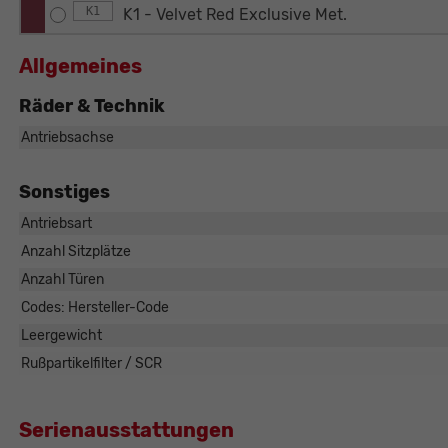
K1
K1 - Velvet Red Exclusive Met.
Allgemeines
Räder & Technik
Antriebsachse
Sonstiges
Antriebsart
Rüdiger Schösser
Anzahl Sitzplätze
Verkaufsberater
Anzahl Türen
Codes: Hersteller-Code
Tel. 0821/440 20 - 22
E-Mail
Leergewicht
Rußpartikelfilter / SCR
Serienausstattungen