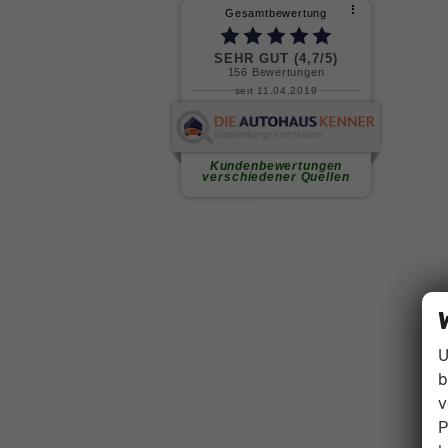
U
b
v
P