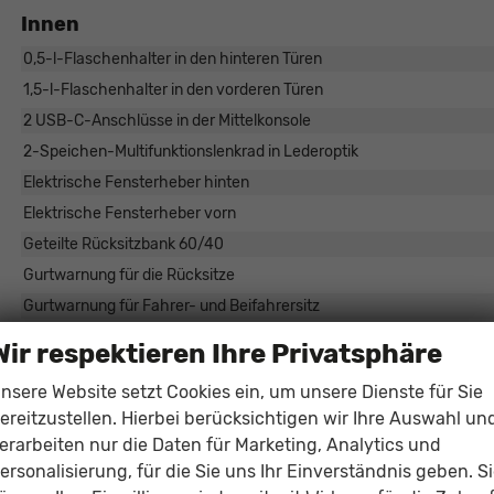
Innen
0,5-l-Flaschenhalter in den hinteren Türen
1,5-l-Flaschenhalter in den vorderen Türen
2 USB-C-Anschlüsse in der Mittelkonsole
2-Speichen-Multifunktionslenkrad in Lederoptik
Elektrische Fensterheber hinten
Elektrische Fensterheber vorn
Geteilte Rücksitzbank 60/40
Gurtwarnung für die Rücksitze
Gurtwarnung für Fahrer- und Beifahrersitz
Höhenverstellbare Vordersitze
Wir respektieren Ihre Privatsphäre
Klimaanlage
nsere Website setzt Cookies ein, um unsere Dienste für Sie
Reifendruckkontrolle
ereitzustellen. Hierbei berücksichtigen wir Ihre Auswahl un
Sitzheizung vorn, beheizbar
erarbeiten nur die Daten für Marketing, Analytics und
ersonalisierung, für die Sie uns Ihr Einverständnis geben. S
Infotainment & Kommunikation