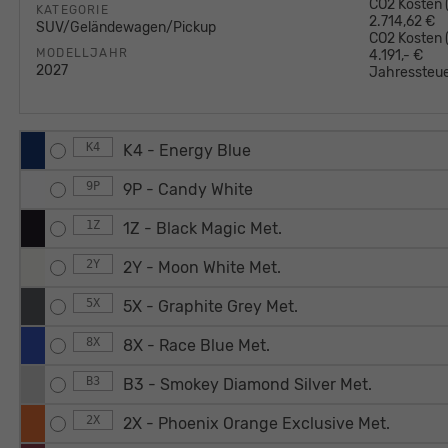
CO2 Kosten (
KATEGORIE
2.714,62 €
SUV/Geländewagen/Pickup
CO2 Kosten
MODELLJAHR
4.191,- €
2027
Jahressteue
K4
K4 - Energy Blue
9P
9P - Candy White
1Z
1Z - Black Magic Met.
2Y
2Y - Moon White Met.
5X
5X - Graphite Grey Met.
8X
8X - Race Blue Met.
B3
B3 - Smokey Diamond Silver Met.
2X
2X - Phoenix Orange Exclusive Met.