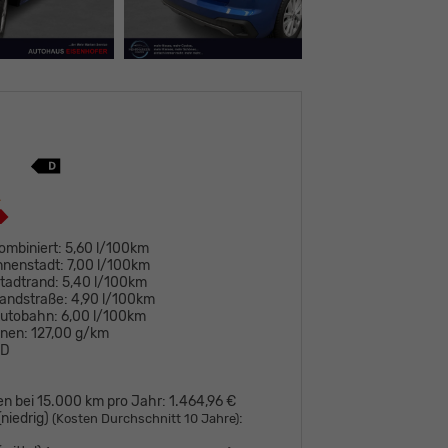
ombiniert:
5,60 l/100km
nnenstadt:
7,00 l/100km
tadtrand:
5,40 l/100km
andstraße:
4,90 l/100km
Autobahn:
6,00 l/100km
onen:
127,00 g/km
D
en bei 15.000 km pro Jahr:
1.464,96 €
niedrig)
:
(Kosten Durchschnitt 10 Jahre)