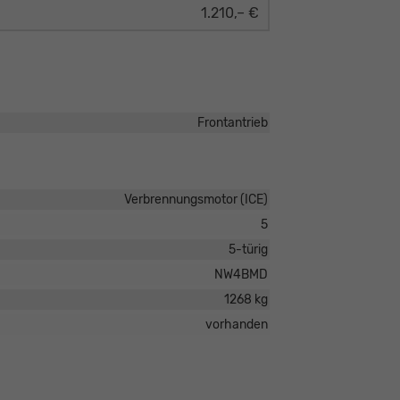
1.210,– €
Frontantrieb
Verbrennungsmotor (ICE)
5
5-türig
NW4BMD
1268 kg
vorhanden