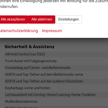
önnen Ihre Einwilligung jederzeit mit Wirkung für die Zukunf
iderrufen.
8,25" Skoda Infotainment
4 Lautsprecher
Alle akzeptieren
Alle ablehnen
Einstellungen
8" digitales Display
Bluetooth
atenschutzerklärung
Impressum
DAB-Radio
Sicherheit & Assistenz
Hill Hold Control (nur DSG)
Front Assist mit Fußgängerschutz
Frontairbag auf Fahrer- und Beifahrerseite
ISOFIX und Top-Tether auf dem Beifahrersitz vorne
ISOFIX und Top-Tether auf den äußeren Rücksitzen
Kopfairbags vorne und hinten
Lichtassistent mit Coming-Home/Leaving-Home-Funktion
Multikollisionsbremse